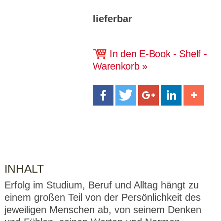
CMS_S
gabal-
Se
Wird für die Speicherung der Benutzer-
T
ESSION
verlag.
ssi
Session verwendet
T
_ID
de
on
lieferbar
P
H
gabal-
Speichert den Zustimmungsstatus des
90
GV_CO
T
verlag.
Benutzers für Cookies auf der aktuellen
Ta
OKIES
T
de
Domäne.
ge
In den E-Book - Shelf -
P
Warenkorb
INHALT
Erfolg im Studium, Beruf und Alltag hängt zu
einem großen Teil von der Persönlichkeit des
jeweiligen Menschen ab, von seinem Denken