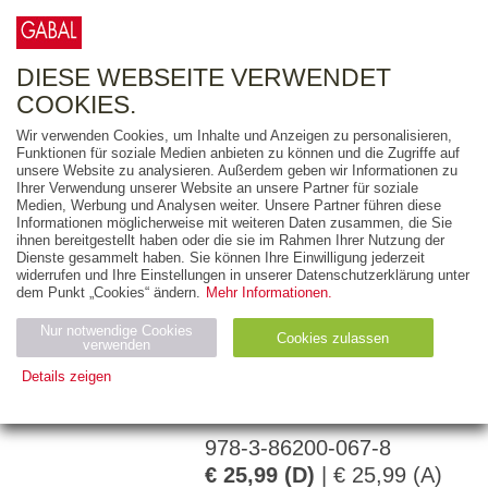
0
ARTIKEL
0.00 €
DIESE WEBSEITE VERWENDET
COOKIES.
Wir verwenden Cookies, um Inhalte und Anzeigen zu personalisieren,
Funktionen für soziale Medien anbieten zu können und die Zugriffe auf
WALTER SIMON
unsere Website zu analysieren. Außerdem geben wir Informationen zu
Ihrer Verwendung unserer Website an unsere Partner für soziale
GABALs großer
Medien, Werbung und Analysen weiter. Unsere Partner führen diese
Informationen möglicherweise mit weiteren Daten zusammen, die Sie
Methodenkoffer.
ihnen bereitgestellt haben oder die sie im Rahmen Ihrer Nutzung der
Persönlichkeitsent
Dienste gesammelt haben. Sie können Ihre Einwilligung jederzeit
widerrufen und Ihre Einstellungen in unserer Datenschutzerklärung unter
dem Punkt „Cookies“ ändern.
Mehr Informationen.
PERSÖNLICHKEITSEN
Nur notwendige Cookies
Cookies zulassen
verwenden
344 Seiten
Details zeigen
E-Book (PDF)
Notwendig (2)
Statistiken (4)
Marketing (4)
978-3-86200-067-8
Anbiet
Abl
Ty
Name
Zweck
er
auf
p
€ 25,99 (D)
| € 25,99 (A)
H