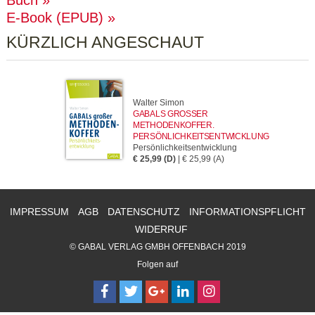
Buch
E-Book (EPUB)
KÜRZLICH ANGESCHAUT
Walter Simon
GABALS GROSSER M
ETHODENKOFFER. P
ERSÖNLICHKEITSENTWICKLUNG
Persönlichkeitsentwicklung
€ 25,99 (D)
| € 25,99 (A)
IMPRESSUM
AGB
DATENSCHUTZ
INFORMATIONSPFLICHT
WIDERRUF
© GABAL VERLAG GMBH OFFENBACH 2019
Folgen auf