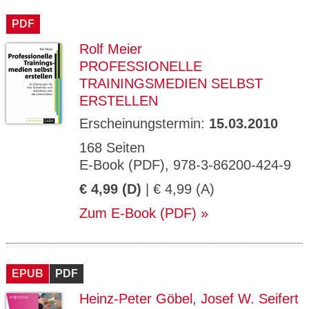
CMS_S
gabal-
Se
Wird für die Speicherung der Benutzer-
T
ESSION
verlag.
ssi
Session verwendet
T
PDF
_ID
de
on
P
H
Rolf Meier
gabal-
Speichert den Zustimmungsstatus des
90
GV_CO
T
verlag.
Benutzers für Cookies auf der aktuellen
Ta
OKIES
T
PROFESSIONELLE
de
Domäne.
ge
P
TRAININGSMEDIEN SELBST
ERSTELLEN
Erscheinungstermin:
15.03.2010
168 Seiten
E-Book (PDF), 978-3-86200-424-9
€ 4,99 (D)
| € 4,99 (A)
Zum E-Book (PDF)
EPUB
PDF
Heinz-Peter Göbel
,
Josef W. Seifert