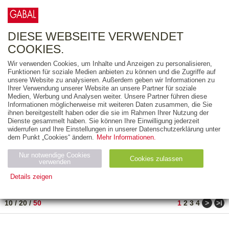
0
ARTIKEL
0.00 €
DIESE WEBSEITE VERWENDET
COOKIES.
Wir verwenden Cookies, um Inhalte und Anzeigen zu personalisieren,
FREITEXT
Funktionen für soziale Medien anbieten zu können und die Zugriffe auf
unsere Website zu analysieren. Außerdem geben wir Informationen zu
Ihrer Verwendung unserer Website an unsere Partner für soziale
AUSGABEART
Medien, Werbung und Analysen weiter. Unsere Partner führen diese
Informationen möglicherweise mit weiteren Daten zusammen, die Sie
AUS DER REIHE
ihnen bereitgestellt haben oder die sie im Rahmen Ihrer Nutzung der
Dienste gesammelt haben. Sie können Ihre Einwilligung jederzeit
widerrufen und Ihre Einstellungen in unserer Datenschutzerklärung unter
ZUM THEMA
dem Punkt „Cookies“ ändern.
Mehr Informationen.
Nur notwendige Cookies
Neuerscheinung
Bestseller
Cookies zulassen
suchen
verwenden
Details zeigen
TITEL
/
PREIS
/
DATUM
1 BIS 50 VON 182
Notwendig (2)
Statistiken (4)
Marketing (4)
>
>ǀ
10
/
20
/
50
1
2
3
4
Anbiet
Abl
Ty
Name
Zweck
er
auf
p
H