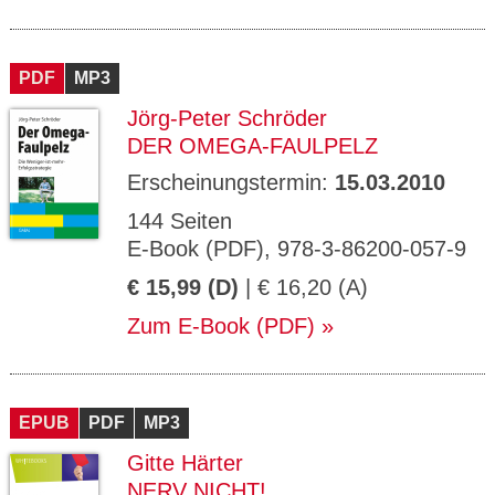
PDF
MP3
Jörg-Peter Schröder
DER OMEGA-FAULPELZ
Erscheinungstermin:
15.03.2010
144 Seiten
E-Book (PDF), 978-3-86200-057-9
€ 15,99 (D)
| € 16,20 (A)
Zum E-Book (PDF)
EPUB
PDF
MP3
Gitte Härter
NERV NICHT!