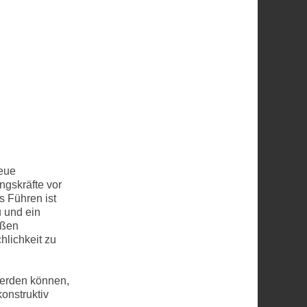
neue
gskräfte vor
s Führen ist
 und ein
oßen
hlichkeit zu
werden können,
konstruktiv