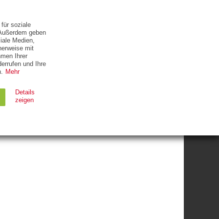
ETTER
KONTAKT
für soziale
. Außerdem geben
iale Medien,
herweise mit
hmen Ihrer
errufen und Ihre
.
Mehr
Details
zeigen
hrung
HODEN,
Ablauf
Typ
Session
HTTP
90 Tage
HTTP