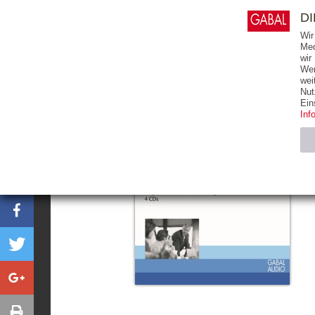
0
ARTIKEL
0.00 €
D
Wir
Med
wir
Wer
START
BÜCHER
wei
Nut
Ein
Inf
Notwendig (2)
Name
CMS_SESSIO
GV_COOKIES