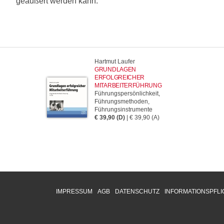
geäußert werden kann.
Hartmut Laufer
GRUNDLAGEN
ERFOLGREICHER
MITARBEITERFÜHRUNG
Führungspersönlichkeit,
Führungsmethoden,
Führungsinstrumente
€ 39,90 (D)
| € 39,90 (A)
IMPRESSUM
AGB
DATENSCHUTZ
INFORMATIONSPFLI