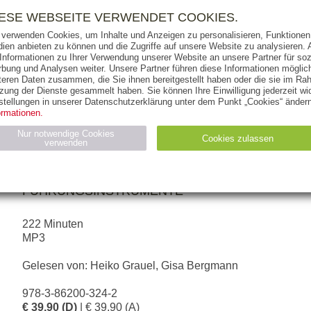
RIGHTS
PRESSE
HANDEL
FÜR UNTERNEHMEN
NEWSL
IESE WEBSEITE VERWENDET COOKIES.
 verwenden Cookies, um Inhalte und Anzeigen zu personalisieren, Funktionen 
ien anbieten zu können und die Zugriffe auf unsere Website zu analysieren
 Informationen zu Ihrer Verwendung unserer Website an unsere Partner für soz
bung und Analysen weiter. Unsere Partner führen diese Informationen möglic
THEMEN
AUTOREN
VERLAG
teren Daten zusammen, die Sie ihnen bereitgestellt haben oder die sie im Ra
zung der Dienste gesammelt haben. Sie können Ihre Einwilligung jederzeit wid
stellungen in unserer Datenschutzerklärung unter dem Punkt „Cookies“ ändern
ormationen.
HARTMUT LAUFER
Nur notwendige Cookies
Cookies zulassen
verwenden
Grundlagen erfolgreicher Mitarbeiterfü
FÜHRUNGSPERSÖNLICHKEIT, FÜHRUNGSMET
Statistiken (4)
Marketing (4)
FÜHRUNGSINSTRUMENTE
Anbieter
Zweck
gabal-
222 Minuten
N_ID
Wird für die Speicherung der Benutzer-Session verwendet
verlag.de
MP3
gabal-
Speichert den Zustimmungsstatus des Benutzers für Cookies
verlag.de
auf der aktuellen Domäne.
Gelesen von: Heiko Grauel, Gisa Bergmann
978-3-86200-324-2
€ 39,90 (D)
| € 39,90 (A)