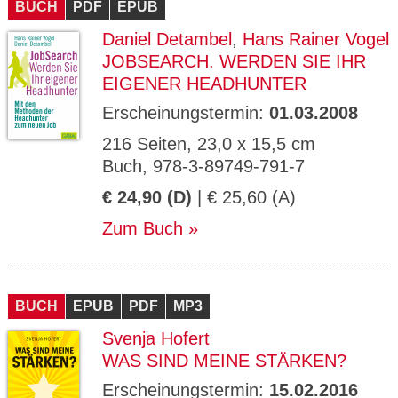
BUCH
PDF
EPUB
Daniel Detambel
,
Hans Rainer Vogel
JOBSEARCH. WERDEN SIE IHR
EIGENER HEADHUNTER
Erscheinungstermin:
01.03.2008
216 Seiten, 23,0 x 15,5 cm
Buch, 978-3-89749-791-7
€ 24,90 (D)
| € 25,60 (A)
Zum Buch
BUCH
EPUB
PDF
MP3
Svenja Hofert
WAS SIND MEINE STÄRKEN?
Erscheinungstermin:
15.02.2016