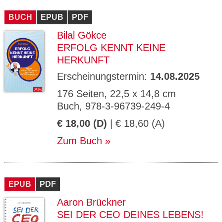
CMS_S
gabal-
Se
Wird für die Speicherung der Benutzer-
T
ESSION
verlag.
ssi
Session verwendet
T
BUCH
_ID
EPUB
de
PDF
on
P
H
Bilal Gökce
gabal-
Speichert den Zustimmungsstatus des
90
GV_CO
T
verlag.
Benutzers für Cookies auf der aktuellen
Ta
OKIES
T
ERFOLG KENNT KEINE
de
Domäne.
ge
P
HERKUNFT
Erscheinungstermin:
14.08.2025
176 Seiten, 22,5 x 14,8 cm
Buch, 978-3-96739-249-4
€ 18,00 (D)
| € 18,60 (A)
Zum Buch
EPUB
PDF
Aaron Brückner
SEI DER CEO DEINES LEBENS!