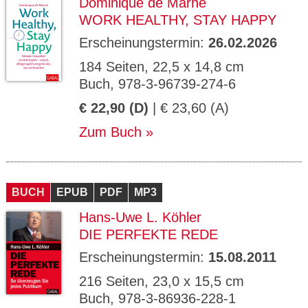
Dominique de Marné
WORK HEALTHY, STAY HAPPY
Erscheinungstermin:
26.02.2026
184 Seiten, 22,5 x 14,8 cm
Buch, 978-3-96739-274-6
€ 22,90 (D)
| € 23,60 (A)
Zum Buch
BUCH
EPUB
PDF
MP3
Hans-Uwe L. Köhler
DIE PERFEKTE REDE
Erscheinungstermin:
15.08.2011
216 Seiten, 23,0 x 15,5 cm
Buch, 978-3-86936-228-1