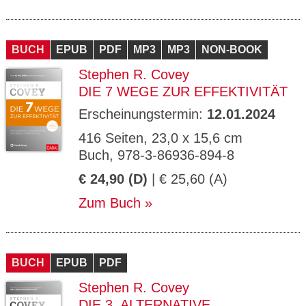
BUCH
EPUB
PDF
MP3
MP3
NON-BOOK
Stephen R. Covey
DIE 7 WEGE ZUR EFFEKTIVITÄT
Erscheinungstermin:
12.01.2024
416 Seiten, 23,0 x 15,6 cm
Buch, 978-3-86936-894-8
€ 24,90 (D)
| € 25,60 (A)
Zum Buch
BUCH
EPUB
PDF
Stephen R. Covey
DIE 3. ALTERNATIVE