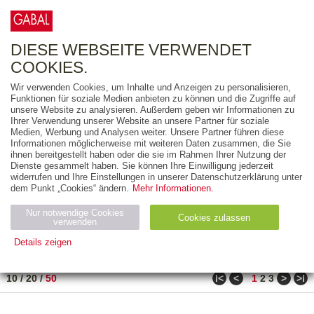
0
ARTIKEL
0.00 €
DIESE WEBSEITE VERWENDET
COOKIES.
Wir verwenden Cookies, um Inhalte und Anzeigen zu personalisieren,
FREITEXT
Funktionen für soziale Medien anbieten zu können und die Zugriffe auf
unsere Website zu analysieren. Außerdem geben wir Informationen zu
Ihrer Verwendung unserer Website an unsere Partner für soziale
AUSGABEART
Medien, Werbung und Analysen weiter. Unsere Partner führen diese
Informationen möglicherweise mit weiteren Daten zusammen, die Sie
AUS DER REIHE
ihnen bereitgestellt haben oder die sie im Rahmen Ihrer Nutzung der
Dienste gesammelt haben. Sie können Ihre Einwilligung jederzeit
widerrufen und Ihre Einstellungen in unserer Datenschutzerklärung unter
ZUM THEMA
dem Punkt „Cookies“ ändern.
Mehr Informationen.
Nur notwendige Cookies
Neuerscheinung
Bestseller
Cookies zulassen
suchen
verwenden
Details zeigen
TITEL
/
PREIS
/
DATUM
31 BIS 80 VON 150
Notwendig (2)
Statistiken (4)
Marketing (4)
ǀ<
<
>
>ǀ
10
/
20
/
50
1
2
3
Anbiet
Abl
Ty
Name
Zweck
er
auf
p
H