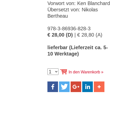
CMS_S
gabal-
Se
Vorwort von: Ken Blanchard
Wird für die Speicherung der Benutzer-
T
ESSION
verlag.
ssi
Session verwendet
T
_ID
de
on
Übersetzt von: Nikolas
P
Bertheau
H
gabal-
Speichert den Zustimmungsstatus des
90
GV_CO
T
verlag.
Benutzers für Cookies auf der aktuellen
Ta
OKIES
T
de
Domäne.
ge
P
978-3-86936-828-3
€ 28,00 (D)
| € 28,80 (A)
lieferbar (Lieferzeit ca. 5-
10 Werktage)
In den Warenkorb