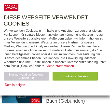
0
ARTIKEL
0.00 €
DIESE WEBSEITE VERWENDET
COOKIES.
Wir verwenden Cookies, um Inhalte und Anzeigen zu personalisieren,
Funktionen für soziale Medien anbieten zu können und die Zugriffe auf
TIM TEMPLETON
unsere Website zu analysieren. Außerdem geben wir Informationen zu
Ihrer Verwendung unserer Website an unsere Partner für soziale
Erfolgreiches
Medien, Werbung und Analysen weiter. Unsere Partner führen diese
Informationen möglicherweise mit weiteren Daten zusammen, die Sie
Networking
ihnen bereitgestellt haben oder die sie im Rahmen Ihrer Nutzung der
Dienste gesammelt haben. Sie können Ihre Einwilligung jederzeit
LEBENSLANGE
widerrufen und Ihre Einstellungen in unserer Datenschutzerklärung unter
dem Punkt „Cookies“ ändern.
Mehr Informationen.
GESCHÄFTSBEZIEHU
AUFBAUEN
Nur notwendige Cookies
Cookies zulassen
verwenden
Details zeigen
184 Seiten
Notwendig (2)
Statistiken (4)
Marketing (4)
23,0 x 15,6 cm
Buch (Gebunden)
Anbiet
Abl
Ty
Name
Zweck
er
auf
p
H