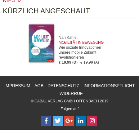
MP3
KÜRZLICH ANGESCHAUT
Nari Kahle
MOBILITÄT IN BEWEGUNG
Wie soziale Innovationen
unsere mobile Zukunft
revolutionieren
€ 19,99 (D)
| € 19,99 (A)
IMPRESSUM
AGB
DATENSCHUTZ
INFORMATIONSPFLICHT
WIDERRUF
© GABAL VERLAG GMBH OFFENBACH 2019
Folgen auf