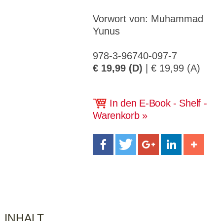
CMS_S
gabal-
Se
Wird für die Speicherung der Benutzer-
T
ESSION
verlag.
ssi
Session verwendet
T
_ID
de
on
Vorwort von: Muhammad
P
Yunus
H
gabal-
Speichert den Zustimmungsstatus des
90
GV_CO
T
verlag.
Benutzers für Cookies auf der aktuellen
Ta
OKIES
T
de
Domäne.
ge
P
978-3-96740-097-7
€ 19,99 (D)
| € 19,99 (A)
In den E-Book - Shelf -
Warenkorb
INHALT