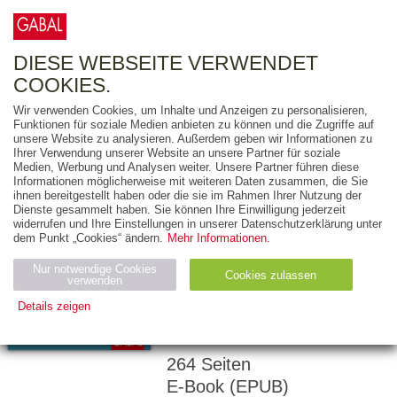
0
ARTIKEL
0.00 €
DIESE WEBSEITE VERWENDET
COOKIES.
Wir verwenden Cookies, um Inhalte und Anzeigen zu personalisieren,
Funktionen für soziale Medien anbieten zu können und die Zugriffe auf
NARI KAHLE
unsere Website zu analysieren. Außerdem geben wir Informationen zu
Ihrer Verwendung unserer Website an unsere Partner für soziale
Mobilität in
Medien, Werbung und Analysen weiter. Unsere Partner führen diese
Informationen möglicherweise mit weiteren Daten zusammen, die Sie
Bewegung
ihnen bereitgestellt haben oder die sie im Rahmen Ihrer Nutzung der
Dienste gesammelt haben. Sie können Ihre Einwilligung jederzeit
WIE SOZIALE
widerrufen und Ihre Einstellungen in unserer Datenschutzerklärung unter
dem Punkt „Cookies“ ändern.
Mehr Informationen.
INNOVATIONEN
UNSERE MOBILE
Nur notwendige Cookies
Cookies zulassen
verwenden
ZUKUNFT
Details zeigen
REVOLUTIONIEREN
Notwendig (2)
Statistiken (4)
Marketing (4)
264 Seiten
Anbiet
Abl
Ty
Name
Zweck
er
auf
p
E-Book (EPUB)
H