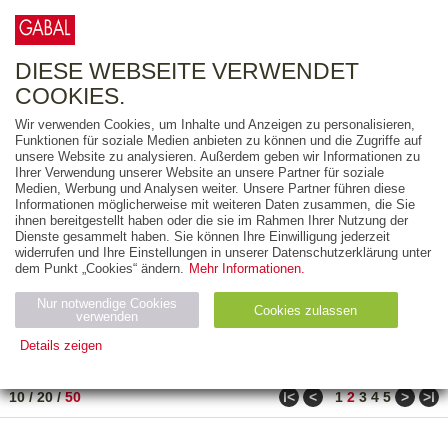
0
ARTIKEL
0.00 €
DIESE WEBSEITE VERWENDET
COOKIES.
Wir verwenden Cookies, um Inhalte und Anzeigen zu personalisieren,
FREITEXT
Funktionen für soziale Medien anbieten zu können und die Zugriffe auf
unsere Website zu analysieren. Außerdem geben wir Informationen zu
Ihrer Verwendung unserer Website an unsere Partner für soziale
AUSGABEART
Medien, Werbung und Analysen weiter. Unsere Partner führen diese
Informationen möglicherweise mit weiteren Daten zusammen, die Sie
AUS DER REIHE
ihnen bereitgestellt haben oder die sie im Rahmen Ihrer Nutzung der
Dienste gesammelt haben. Sie können Ihre Einwilligung jederzeit
widerrufen und Ihre Einstellungen in unserer Datenschutzerklärung unter
ZUM THEMA
dem Punkt „Cookies“ ändern.
Mehr Informationen.
Nur notwendige Cookies
Neuerscheinung
Bestseller
Cookies zulassen
suchen
verwenden
Details zeigen
TITEL
/
PREIS
/
DATUM
61 BIS 110 VON 210
Notwendig (2)
Statistiken (4)
Marketing (4)
ǀ<
<
>
>ǀ
10
/
20
/
50
1
2
3
4
5
Anbiet
Abl
Ty
Name
Zweck
er
auf
p
H