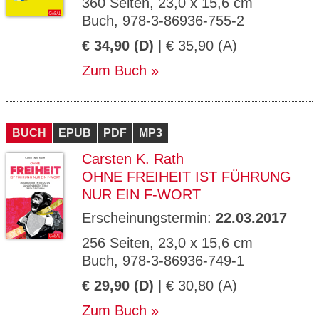
360 Seiten, 23,0 x 15,6 cm
Buch, 978-3-86936-755-2
€ 34,90 (D)
| € 35,90 (A)
Zum Buch
BUCH
EPUB
PDF
MP3
Carsten K. Rath
OHNE FREIHEIT IST FÜHRUNG
NUR EIN F-WORT
Erscheinungstermin:
22.03.2017
256 Seiten, 23,0 x 15,6 cm
Buch, 978-3-86936-749-1
€ 29,90 (D)
| € 30,80 (A)
Zum Buch