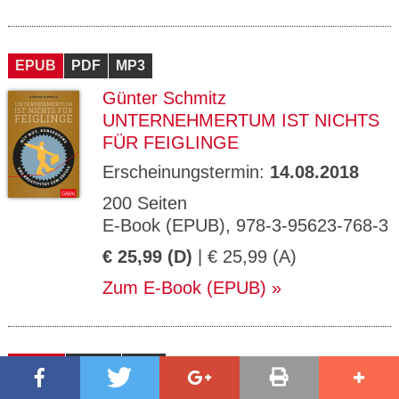
EPUB
PDF
MP3
Günter Schmitz
UNTERNEHMERTUM IST NICHTS
FÜR FEIGLINGE
Erscheinungstermin:
14.08.2018
200 Seiten
E-Book (EPUB), 978-3-95623-768-3
€ 25,99 (D)
| € 25,99 (A)
Zum E-Book (EPUB)
BUCH
EPUB
PDF
Ingrid Gerstbach