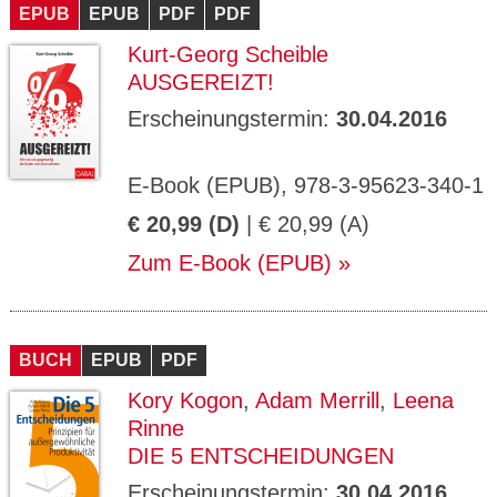
EPUB
EPUB
PDF
PDF
Kurt-Georg Scheible
AUSGEREIZT!
Erscheinungstermin:
30.04.2016
E-Book (EPUB), 978-3-95623-340-1
€ 20,99 (D)
| € 20,99 (A)
Zum E-Book (EPUB)
BUCH
EPUB
PDF
Kory Kogon
,
Adam Merrill
,
Leena
Rinne
DIE 5 ENTSCHEIDUNGEN
Erscheinungstermin:
30.04.2016