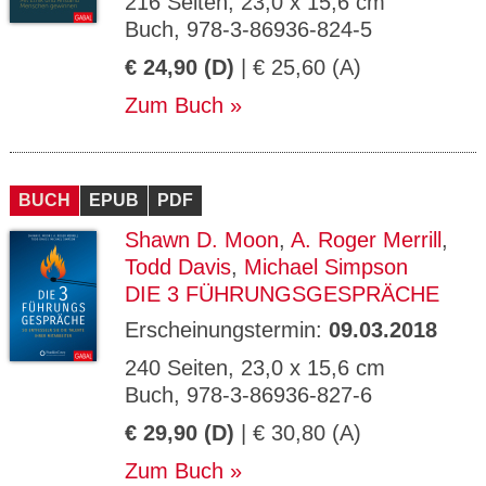
216 Seiten, 23,0 x 15,6 cm
Buch, 978-3-86936-824-5
€ 24,90 (D)
| € 25,60 (A)
Zum Buch
BUCH
EPUB
PDF
Shawn D. Moon
,
A. Roger Merrill
,
Todd Davis
,
Michael Simpson
DIE 3 FÜHRUNGSGESPRÄCHE
Erscheinungstermin:
09.03.2018
240 Seiten, 23,0 x 15,6 cm
Buch, 978-3-86936-827-6
€ 29,90 (D)
| € 30,80 (A)
Zum Buch