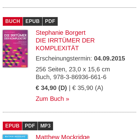
BUCH
EPUB
PDF
Stephanie Borgert
DIE IRRTÜMER DER
KOMPLEXITÄT
Erscheinungstermin:
04.09.2015
256 Seiten, 23,0 x 15,6 cm
Buch, 978-3-86936-661-6
€ 34,90 (D)
| € 35,90 (A)
Zum Buch
EPUB
PDF
MP3
Matthew Mockridge