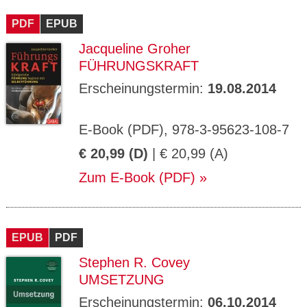
CMS_S
gabal-
Se
Wird für die Speicherung der Benutzer-
T
ESSION
verlag.
ssi
Session verwendet
T
PDF
_ID
EPUB
de
on
P
H
Jacqueline Groher
gabal-
Speichert den Zustimmungsstatus des
90
GV_CO
T
verlag.
Benutzers für Cookies auf der aktuellen
Ta
OKIES
T
FÜHRUNGSKRAFT
de
Domäne.
ge
P
Erscheinungstermin:
19.08.2014
E-Book (PDF), 978-3-95623-108-7
€ 20,99 (D)
| € 20,99 (A)
Zum E-Book (PDF)
EPUB
PDF
Stephen R. Covey
UMSETZUNG
Erscheinungstermin:
06.10.2014