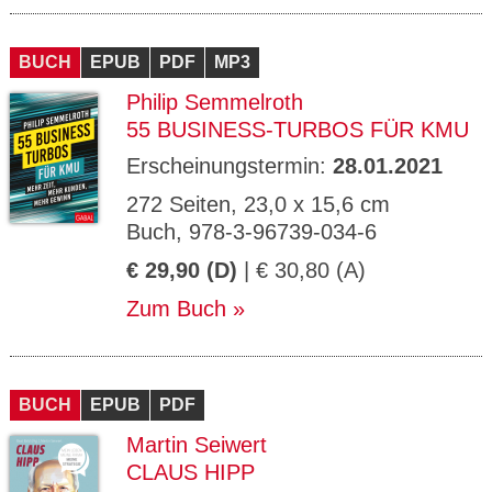
BUCH
EPUB
PDF
MP3
Philip Semmelroth
55 BUSINESS-TURBOS FÜR KMU
Erscheinungstermin:
28.01.2021
272 Seiten, 23,0 x 15,6 cm
Buch, 978-3-96739-034-6
€ 29,90 (D)
| € 30,80 (A)
Zum Buch
BUCH
EPUB
PDF
Martin Seiwert
CLAUS HIPP