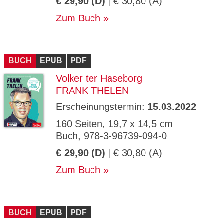
€ 29,90 (D)
| € 30,80 (A)
Zum Buch
BUCH
EPUB
PDF
Volker ter Haseborg
FRANK THELEN
Erscheinungstermin:
15.03.2022
160 Seiten, 19,7 x 14,5 cm
Buch, 978-3-96739-094-0
€ 29,90 (D)
| € 30,80 (A)
Zum Buch
BUCH
EPUB
PDF