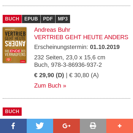
BUCH
EPUB
PDF
MP3
Andreas Buhr
VERTRIEB GEHT HEUTE ANDERS
Erscheinungstermin:
01.10.2019
232 Seiten, 23,0 x 15,6 cm
Buch, 978-3-86936-937-2
€ 29,90 (D)
| € 30,80 (A)
Zum Buch
BUCH
Bernhard von Mutius
DISRUPTIVE THINKING WORK-