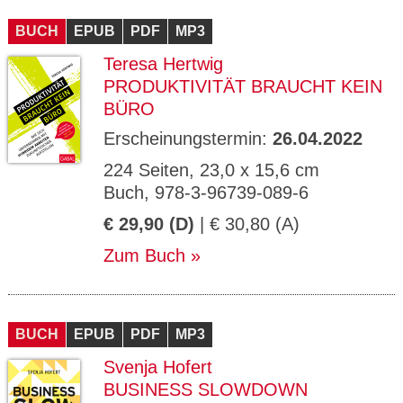
CMS_S
gabal-
Se
Wird für die Speicherung der Benutzer-
T
ESSION
verlag.
ssi
Session verwendet
T
BUCH
_ID
EPUB
de
PDF
MP3
on
P
H
Teresa Hertwig
gabal-
Speichert den Zustimmungsstatus des
90
GV_CO
T
verlag.
Benutzers für Cookies auf der aktuellen
Ta
OKIES
T
PRODUKTIVITÄT BRAUCHT KEIN
de
Domäne.
ge
P
BÜRO
Erscheinungstermin:
26.04.2022
224 Seiten, 23,0 x 15,6 cm
Buch, 978-3-96739-089-6
€ 29,90 (D)
| € 30,80 (A)
Zum Buch
BUCH
EPUB
PDF
MP3
Svenja Hofert
BUSINESS SLOWDOWN