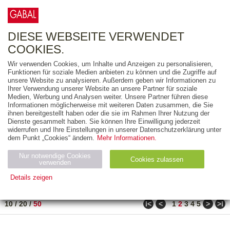
0
ARTIKEL
0.00 €
DIESE WEBSEITE VERWENDET
COOKIES.
Wir verwenden Cookies, um Inhalte und Anzeigen zu personalisieren,
FREITEXT
Funktionen für soziale Medien anbieten zu können und die Zugriffe auf
unsere Website zu analysieren. Außerdem geben wir Informationen zu
Ihrer Verwendung unserer Website an unsere Partner für soziale
AUSGABEART
Medien, Werbung und Analysen weiter. Unsere Partner führen diese
Informationen möglicherweise mit weiteren Daten zusammen, die Sie
AUS DER REIHE
ihnen bereitgestellt haben oder die sie im Rahmen Ihrer Nutzung der
Dienste gesammelt haben. Sie können Ihre Einwilligung jederzeit
widerrufen und Ihre Einstellungen in unserer Datenschutzerklärung unter
ZUM THEMA
dem Punkt „Cookies“ ändern.
Mehr Informationen.
Nur notwendige Cookies
Neuerscheinung
Bestseller
Cookies zulassen
suchen
verwenden
Details zeigen
TITEL
/
PREIS
/
DATUM
51 BIS 100 VON 210
Notwendig (2)
Statistiken (4)
Marketing (4)
ǀ<
<
>
>ǀ
10
/
20
/
50
1
2
3
4
5
Anbiet
Abl
Ty
Name
Zweck
er
auf
p
H