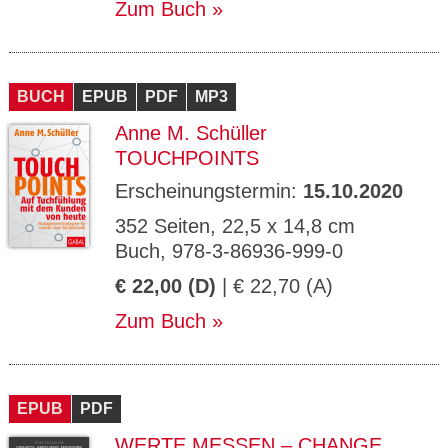
Zum Buch
BUCH
EPUB
PDF
MP3
Anne M. Schüller
TOUCHPOINTS
Erscheinungstermin:
15.10.2020
352 Seiten, 22,5 x 14,8 cm
Buch, 978-3-86936-999-0
€ 22,00 (D)
| € 22,70 (A)
Zum Buch
EPUB
PDF
WERTE MESSEN – CHANGE