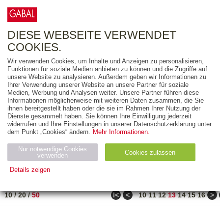
0
ARTIKEL
0.00 €
DIESE WEBSEITE VERWENDET
COOKIES.
Wir verwenden Cookies, um Inhalte und Anzeigen zu personalisieren,
FREITEXT
Funktionen für soziale Medien anbieten zu können und die Zugriffe auf
unsere Website zu analysieren. Außerdem geben wir Informationen zu
Ihrer Verwendung unserer Website an unsere Partner für soziale
AUSGABEART
Medien, Werbung und Analysen weiter. Unsere Partner führen diese
Informationen möglicherweise mit weiteren Daten zusammen, die Sie
AUS DER REIHE
ihnen bereitgestellt haben oder die sie im Rahmen Ihrer Nutzung der
Dienste gesammelt haben. Sie können Ihre Einwilligung jederzeit
widerrufen und Ihre Einstellungen in unserer Datenschutzerklärung unter
ZUM THEMA
dem Punkt „Cookies“ ändern.
Mehr Informationen.
Nur notwendige Cookies
Neuerscheinung
Bestseller
Cookies zulassen
suchen
verwenden
Details zeigen
TITEL
/
PREIS
/
DATUM
611 BIS 660 VON 917
Notwendig (2)
Statistiken (4)
Marketing (4)
ǀ<
<
>
10
/
20
/
50
10
11
12
13
14
15
16
Anbiet
Abl
Ty
Name
Zweck
er
auf
p
H