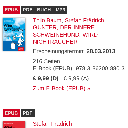
CMS_S
gabal-
Se
Wird für die Speicherung der Benutzer-
T
ESSION
verlag.
ssi
Session verwendet
T
EPUB
_ID
PDF
de
BUCH
MP3
on
P
H
Thilo Baum
,
Stefan Frädrich
gabal-
Speichert den Zustimmungsstatus des
90
GV_CO
T
verlag.
Benutzers für Cookies auf der aktuellen
Ta
OKIES
T
GÜNTER, DER INNERE
de
Domäne.
ge
P
SCHWEINEHUND, WIRD
NICHTRAUCHER
Erscheinungstermin:
28.03.2013
216 Seiten
E-Book (EPUB), 978-3-86200-880-3
€ 9,99 (D)
| € 9,99 (A)
Zum E-Book (EPUB)
EPUB
PDF
Stefan Frädrich