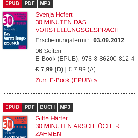
EPUB
PDF
MP3
Svenja Hofert
30 MINUTEN DAS
VORSTELLUNGSGESPRÄCH
Erscheinungstermin:
03.09.2012
96 Seiten
E-Book (EPUB), 978-3-86200-812-4
€ 7,99 (D)
| € 7,99 (A)
Zum E-Book (EPUB)
EPUB
PDF
BUCH
MP3
Gitte Härter
30 MINUTEN ARSCHLÖCHER
ZÄHMEN