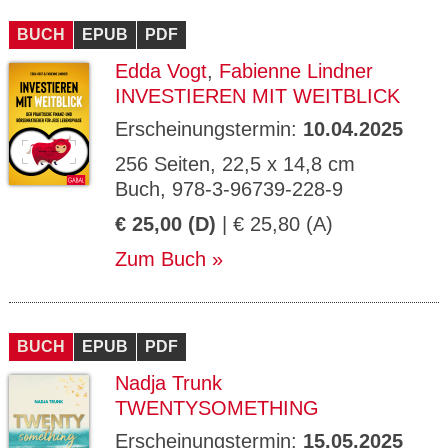
CMS_S
gabal-
Se
Wird für die Speicherung der Benutzer-
T
ESSION
verlag.
ssi
Session verwendet
T
BUCH
_ID
EPUB
de
PDF
on
P
H
Edda Vogt
,
Fabienne Lindner
gabal-
Speichert den Zustimmungsstatus des
90
GV_CO
T
verlag.
Benutzers für Cookies auf der aktuellen
Ta
OKIES
T
INVESTIEREN MIT WEITBLICK
de
Domäne.
ge
P
Erscheinungstermin:
10.04.2025
256 Seiten, 22,5 x 14,8 cm
Buch, 978-3-96739-228-9
€ 25,00 (D)
| € 25,80 (A)
Zum Buch
BUCH
EPUB
PDF
Nadja Trunk
TWENTYSOMETHING
Erscheinungstermin:
15.05.2025