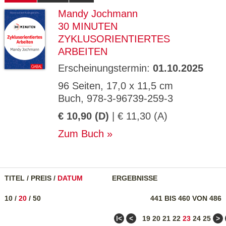
Mandy Jochmann
30 MINUTEN
ZYKLUSORIENTIERTES
ARBEITEN
Erscheinungstermin:
01.10.2025
96 Seiten, 17,0 x 11,5 cm
Buch, 978-3-96739-259-3
€ 10,90 (D)
| € 11,30 (A)
Zum Buch
TITEL
/
PREIS
/
DATUM
ERGEBNISSE
10
/
20
/
50
441 BIS 460 VON 486
ǀ<
<
>
19
20
21
22
23
24
25