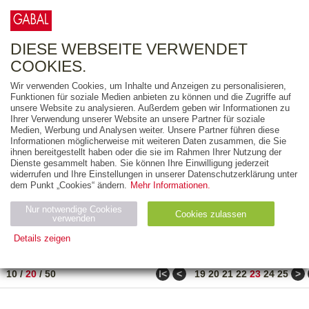
0
ARTIKEL
0.00 €
DIESE WEBSEITE VERWENDET
COOKIES.
Wir verwenden Cookies, um Inhalte und Anzeigen zu personalisieren,
FREITEXT
Funktionen für soziale Medien anbieten zu können und die Zugriffe auf
unsere Website zu analysieren. Außerdem geben wir Informationen zu
Ihrer Verwendung unserer Website an unsere Partner für soziale
AUSGABEART
Medien, Werbung und Analysen weiter. Unsere Partner führen diese
Informationen möglicherweise mit weiteren Daten zusammen, die Sie
AUS DER REIHE
ihnen bereitgestellt haben oder die sie im Rahmen Ihrer Nutzung der
Dienste gesammelt haben. Sie können Ihre Einwilligung jederzeit
widerrufen und Ihre Einstellungen in unserer Datenschutzerklärung unter
ZUM THEMA
dem Punkt „Cookies“ ändern.
Mehr Informationen.
Nur notwendige Cookies
Neuerscheinung
Bestseller
Cookies zulassen
suchen
verwenden
Details zeigen
TITEL
/
PREIS
/
DATUM
441 BIS 460 VON 486
Notwendig (2)
Statistiken (4)
Marketing (4)
ǀ<
<
>
10
/
20
/
50
19
20
21
22
23
24
25
Anbiet
Abl
Ty
Name
Zweck
er
auf
p
H