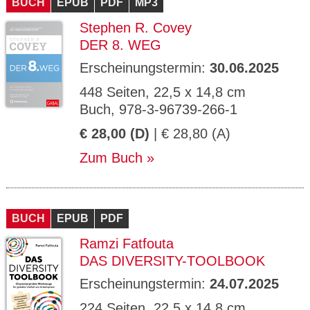
BUCH
EPUB
PDF
MP3
Stephen R. Covey
DER 8. WEG
Erscheinungstermin:
30.06.2025
448 Seiten, 22,5 x 14,8 cm
Buch, 978-3-96739-266-1
€ 28,00 (D)
| € 28,80 (A)
Zum Buch
BUCH
EPUB
PDF
Ramzi Fatfouta
DAS DIVERSITY-TOOLBOOK
Erscheinungstermin:
24.07.2025
224 Seiten, 22,5 x 14,8 cm