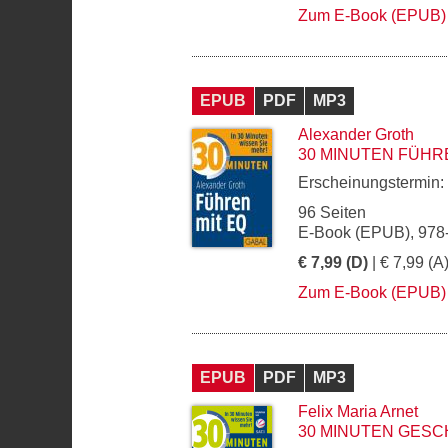
Zum E-Book (EPUB)
EPUB
PDF
MP3
Alexander Groth
30 MINUTEN FÜHR
Erscheinungstermin:
96 Seiten
E-Book (EPUB), 978
€ 7,99 (D)
| € 7,99 (A
Zum E-Book (EPUB)
EPUB
PDF
MP3
Felix Maria Arnet
30 MINUTEN GESC