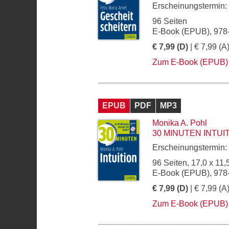
Erscheinungstermin:
96 Seiten
E-Book (EPUB), 978
€ 7,99 (D)
| € 7,99 (A
Zum E-Book (EPUB)
EPUB
PDF
MP3
Monika A. Pohl
30 MINUTEN INTUI
Erscheinungstermin:
96 Seiten, 17,0 x 11,
E-Book (EPUB), 978
€ 7,99 (D)
| € 7,99 (A
Zum E-Book (EPUB)