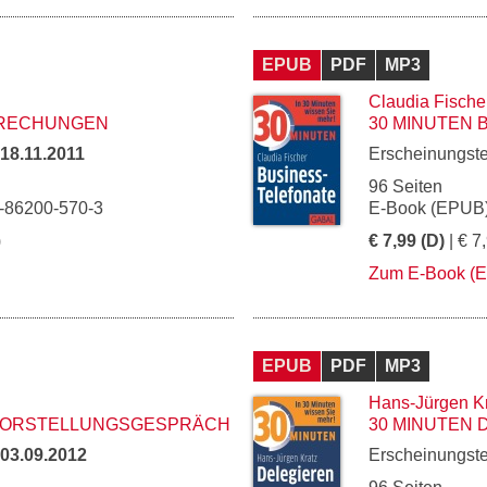
EPUB
PDF
MP3
Claudia Fische
PRECHUNGEN
30 MINUTEN 
18.11.2011
Erscheinungst
96 Seiten
3-86200-570-3
E-Book (EPUB)
)
€ 7,99 (D)
| € 7
Zum E-Book (
EPUB
PDF
MP3
Hans-Jürgen K
 VORSTELLUNGSGESPRÄCH
30 MINUTEN 
03.09.2012
Erscheinungst