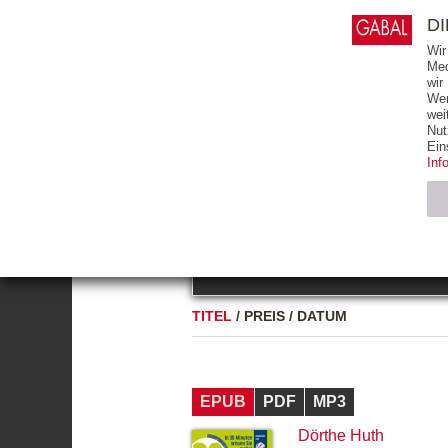
0
ARTIKEL
0.00 €
D
Wir
Med
wir
Wer
START
BÜCHER
wei
Nut
GESAMTVERZEICHNIS
BÜCHER
E-BO
Ein
Inf
FREITEXT
Neuerscheinung
Bests
Notwendig (2)
Name
TITEL
/
PREIS
/
DATUM
CMS_SESSIO
GV_COOKIES
EPUB
PDF
MP3
Dörthe Huth