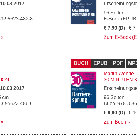
10.03.2017
Erscheinungst
96 Seiten
-3-95623-482-8
E-Book (EPUB)
)
€ 7,99 (D)
| € 7
Zum E-Book (
BUCH
EPUB
PDF
MP
Martin Wehrle
TION
30 MINUTEN
10.03.2017
Erscheinungst
5 cm
96 Seiten
-3-95623-486-6
Buch, 978-3-8
)
€ 9,90 (D)
| € 1
Zum Buch