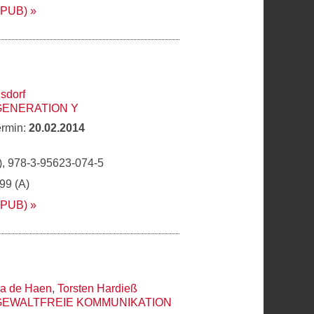
EPUB)
sdorf
GENERATION Y
ermin:
20.02.2014
, 978-3-95623-074-5
,99 (A)
EPUB)
ia de Haen
,
Torsten Hardieß
GEWALTFREIE KOMMUNIKATION