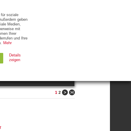
ETTER
KONTAKT
für soziale
. Außerdem geben
iale Medien,
herweise mit
hmen Ihrer
errufen und Ihre
.
Mehr
ZUM THEMA
Details
zeigen
suchen
Ablauf
Typ
>
>ǀ
1
2
Session
HTTP
90 Tage
HTTP
r