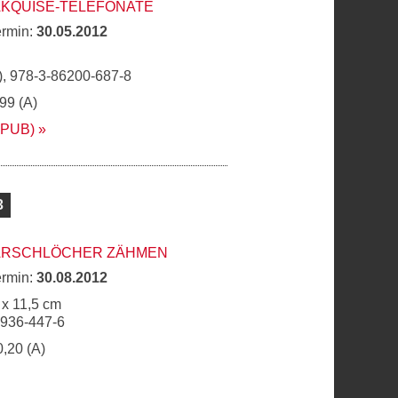
AKQUISE-TELEFONATE
ermin:
30.05.2012
, 978-3-86200-687-8
,99 (A)
EPUB)
3
 ARSCHLÖCHER ZÄHMEN
ermin:
30.08.2012
 x 11,5 cm
6936-447-6
0,20 (A)