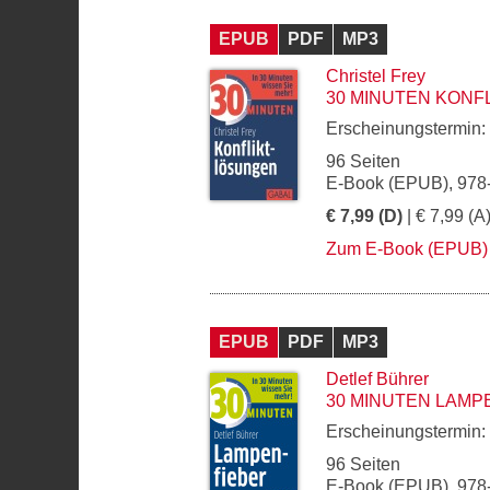
EPUB
PDF
MP3
Christel Frey
30 MINUTEN KONF
Erscheinungstermin:
96 Seiten
E-Book (EPUB), 978
€ 7,99 (D)
| € 7,99 (A
Zum E-Book (EPUB)
EPUB
PDF
MP3
Detlef Bührer
30 MINUTEN LAMP
Erscheinungstermin:
96 Seiten
E-Book (EPUB), 978