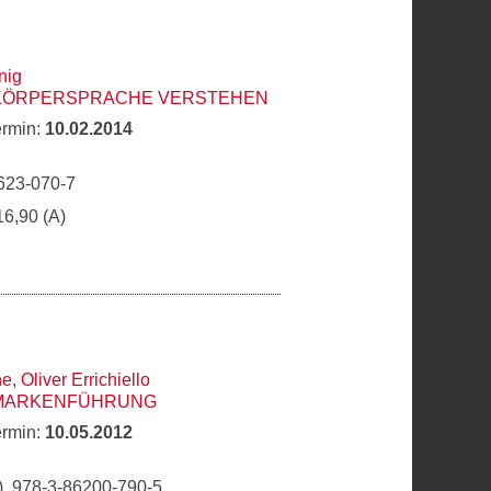
nig
 KÖRPERSPRACHE VERSTEHEN
ermin:
10.02.2014
623-070-7
16,90 (A)
he
,
Oliver Errichiello
 MARKENFÜHRUNG
ermin:
10.05.2012
, 978-3-86200-790-5