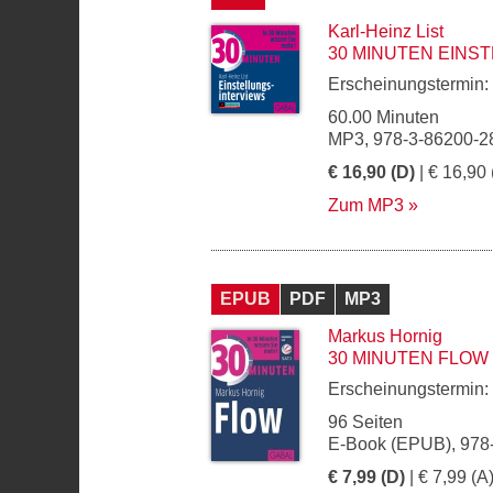
Karl-Heinz List
30 MINUTEN EINS
Erscheinungstermin:
60.00 Minuten
MP3, 978-3-86200-2
€ 16,90 (D)
| € 16,90 
Zum MP3
EPUB
PDF
MP3
Markus Hornig
30 MINUTEN FLOW
Erscheinungstermin:
96 Seiten
E-Book (EPUB), 978
€ 7,99 (D)
| € 7,99 (A