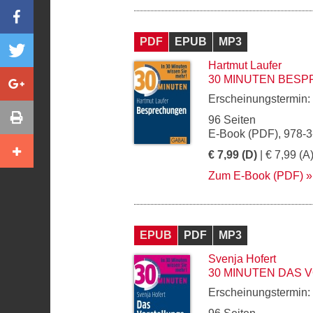
PDF
EPUB
MP3
Hartmut Laufer
30 MINUTEN BES
Erscheinungstermin:
96 Seiten
E-Book (PDF), 978-
€ 7,99 (D)
| € 7,99 (A
Zum E-Book (PDF)
EPUB
PDF
MP3
Svenja Hofert
30 MINUTEN DAS
Erscheinungstermin: