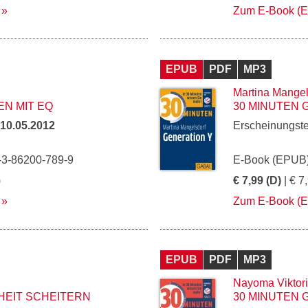
Zum E-Book (
EPUB
PDF
MP3
Martina Mangel
EN MIT EQ
30 MINUTEN 
10.05.2012
Erscheinungst
-3-86200-789-9
E-Book (EPUB)
)
€ 7,99 (D)
| € 7
Zum E-Book (
EPUB
PDF
MP3
Nayoma Viktor
HEIT SCHEITERN
30 MINUTEN 