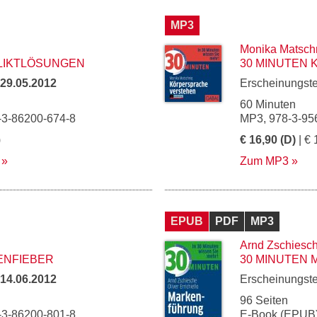
MP3
Monika Matsch
LIKTLÖSUNGEN
30 MINUTEN
29.05.2012
Erscheinungst
60 Minuten
-3-86200-674-8
MP3, 978-3-95
)
€ 16,90 (D)
| € 
Zum MP3
EPUB
PDF
MP3
Arnd Zschiesc
ENFIEBER
30 MINUTEN
14.06.2012
Erscheinungst
96 Seiten
-3-86200-801-8
E-Book (EPUB)