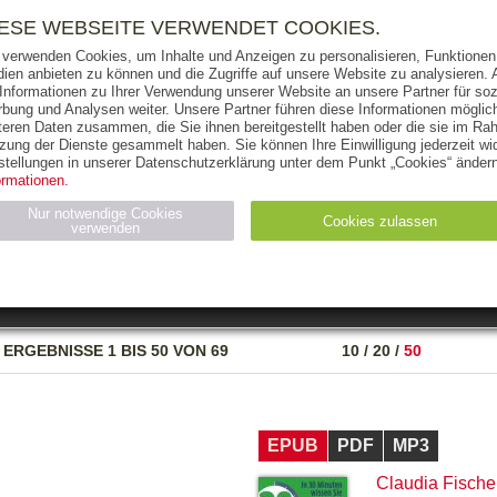
RIGHTS
PRESSE
HANDEL
FÜR UNTERNEHMEN
NEWSL
IESE WEBSEITE VERWENDET COOKIES.
 verwenden Cookies, um Inhalte und Anzeigen zu personalisieren, Funktionen 
ien anbieten zu können und die Zugriffe auf unsere Website zu analysieren
 Informationen zu Ihrer Verwendung unserer Website an unsere Partner für soz
bung und Analysen weiter. Unsere Partner führen diese Informationen möglic
THEMEN
AUTOREN
VERLAG
teren Daten zusammen, die Sie ihnen bereitgestellt haben oder die sie im Ra
zung der Dienste gesammelt haben. Sie können Ihre Einwilligung jederzeit wid
OKS
AUDIO-CDS
MP3
NON-BOOKS
stellungen in unserer Datenschutzerklärung unter dem Punkt „Cookies“ ändern
ormationen.
AUSGABEART
AUS DER REIHE
Nur notwendige Cookies
Cookies zulassen
verwenden
eller
Statistiken (4)
Marketing (4)
Anbieter
Zweck
ERGEBNISSE
1 BIS 50 VON 69
10
/
20
/
50
gabal-
N_ID
Wird für die Speicherung der Benutzer-Session verwendet
verlag.de
gabal-
Speichert den Zustimmungsstatus des Benutzers für Cookies
verlag.de
auf der aktuellen Domäne.
EPUB
PDF
MP3
Claudia Fische