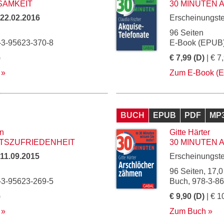
SAMKEIT
30 MINUTEN 
22.02.2016
Erscheinungst
96 Seiten
-3-95623-370-8
E-Book (EPUB)
)
€ 7,99 (D)
| € 7
Zum E-Book (
BUCH
EPUB
PDF
MP
n
Gitte Härter
ITSZUFRIEDENHEIT
30 MINUTEN
11.09.2015
Erscheinungst
96 Seiten, 17,0
-3-95623-269-5
Buch, 978-3-8
)
€ 9,90 (D)
| € 1
Zum Buch