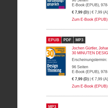
96 Seiten
E-Book (EPUB), 978
€ 7,99 (D)
| € 7,99 (A
Zum E-Book (EPUB)
EPUB
PDF
MP3
Jochen Gürtler
,
Joha
30 MINUTEN DESIG
Erscheinungstermin:
96 Seiten
E-Book (EPUB), 978
€ 7,99 (D)
| € 7,99 (A
Zum E-Book (EPUB)
MP3