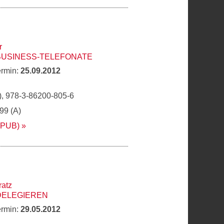
r
BUSINESS-TELEFONATE
ermin:
25.09.2012
, 978-3-86200-805-6
,99 (A)
EPUB)
ratz
DELEGIEREN
ermin:
29.05.2012