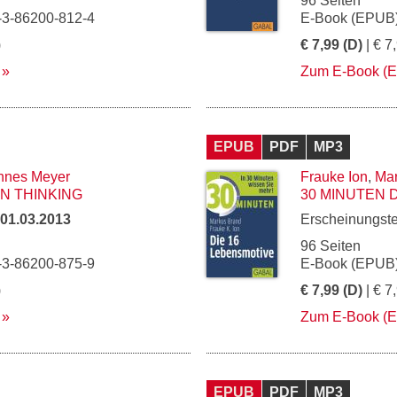
96 Seiten
-3-86200-812-4
E-Book (EPUB)
)
€ 7,99 (D)
| € 7
Zum E-Book (
EPUB
PDF
MP3
nnes Meyer
Frauke Ion
,
Mar
N THINKING
30 MINUTEN 
01.03.2013
Erscheinungst
96 Seiten
-3-86200-875-9
E-Book (EPUB)
)
€ 7,99 (D)
| € 7
Zum E-Book (
EPUB
PDF
MP3