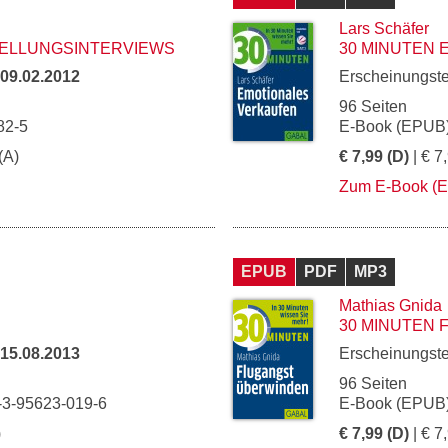
Lars Schäfer
TELLUNGSINTERVIEWS
30 MINUTEN
09.02.2012
Erscheinungst
96 Seiten
82-5
E-Book (EPUB)
(A)
€ 7,99 (D)
| € 7
Zum E-Book (
EPUB
PDF
MP3
Mathias Gnida
30 MINUTEN
15.08.2013
Erscheinungst
96 Seiten
-3-95623-019-6
E-Book (EPUB)
)
€ 7,99 (D)
| € 7