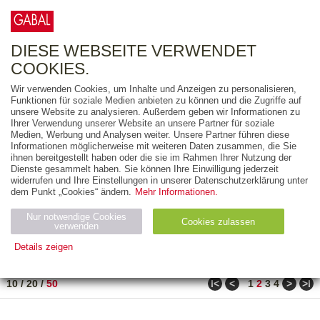
0
ARTIKEL
0.00 €
DIESE WEBSEITE VERWENDET
COOKIES.
Wir verwenden Cookies, um Inhalte und Anzeigen zu personalisieren,
FREITEXT
Funktionen für soziale Medien anbieten zu können und die Zugriffe auf
unsere Website zu analysieren. Außerdem geben wir Informationen zu
Ihrer Verwendung unserer Website an unsere Partner für soziale
AUSGABEART
Medien, Werbung und Analysen weiter. Unsere Partner führen diese
Informationen möglicherweise mit weiteren Daten zusammen, die Sie
AUS DER REIHE
ihnen bereitgestellt haben oder die sie im Rahmen Ihrer Nutzung der
Dienste gesammelt haben. Sie können Ihre Einwilligung jederzeit
widerrufen und Ihre Einstellungen in unserer Datenschutzerklärung unter
ZUM THEMA
dem Punkt „Cookies“ ändern.
Mehr Informationen.
Nur notwendige Cookies
Neuerscheinung
Bestseller
Cookies zulassen
suchen
verwenden
Details zeigen
TITEL
/
PREIS
/
DATUM
81 BIS 130 VON 182
Notwendig (2)
Statistiken (4)
Marketing (4)
ǀ<
<
>
>ǀ
10
/
20
/
50
1
2
3
4
Anbiet
Abl
Ty
Name
Zweck
er
auf
p
H