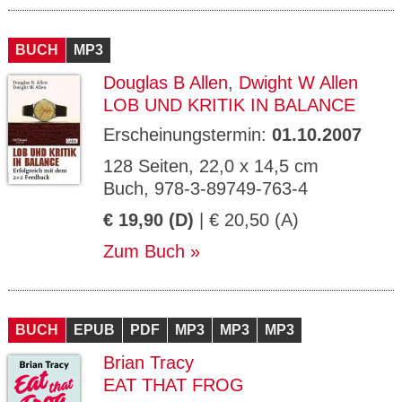
BUCH
MP3
Douglas B Allen
,
Dwight W Allen
LOB UND KRITIK IN BALANCE
Erscheinungstermin:
01.10.2007
128 Seiten, 22,0 x 14,5 cm
Buch, 978-3-89749-763-4
€ 19,90 (D)
| € 20,50 (A)
Zum Buch
BUCH
EPUB
PDF
MP3
MP3
MP3
Brian Tracy
EAT THAT FROG