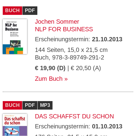
CMS_S
gabal-
Se
Wird für die Speicherung der Benutzer-
T
ESSION
verlag.
ssi
Session verwendet
T
BUCH
_ID
PDF
de
on
P
H
Jochen Sommer
gabal-
Speichert den Zustimmungsstatus des
90
GV_CO
T
verlag.
Benutzers für Cookies auf der aktuellen
Ta
OKIES
T
NLP FOR BUSINESS
de
Domäne.
ge
P
Erscheinungstermin:
21.10.2013
144 Seiten, 15,0 x 21,5 cm
Buch, 978-3-89749-291-2
€ 19,90 (D)
| € 20,50 (A)
Zum Buch
BUCH
PDF
MP3
DAS SCHAFFST DU SCHON
Erscheinungstermin:
01.10.2013