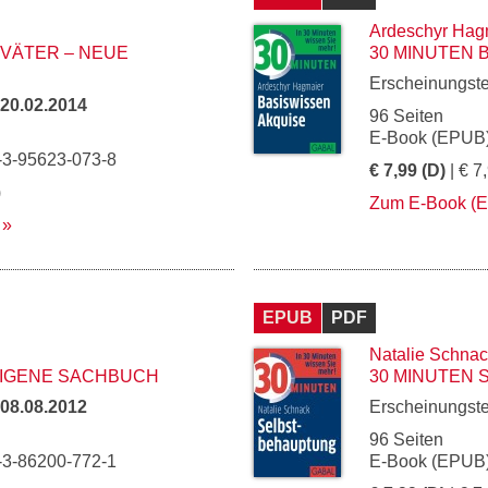
Ardeschyr Hag
 VÄTER – NEUE
30 MINUTEN 
Erscheinungst
20.02.2014
96 Seiten
E-Book (EPUB)
-3-95623-073-8
€ 7,99 (D)
| € 7
)
Zum E-Book (
EPUB
PDF
Natalie Schna
EIGENE SACHBUCH
30 MINUTEN
08.08.2012
Erscheinungst
96 Seiten
-3-86200-772-1
E-Book (EPUB)