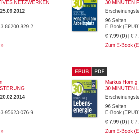
TIVES NETZWERKEN
30 MINUTEN 
25.09.2012
Erscheinungst
96 Seiten
-3-86200-829-2
E-Book (EPUB)
)
€ 7,99 (D)
| € 7
Zum E-Book (
EPUB
PDF
n
Markus Hornig
ISTERUNG
30 MINUTEN
20.02.2014
Erscheinungst
96 Seiten
-3-95623-076-9
E-Book (EPUB)
)
€ 7,99 (D)
| € 7
Zum E-Book (