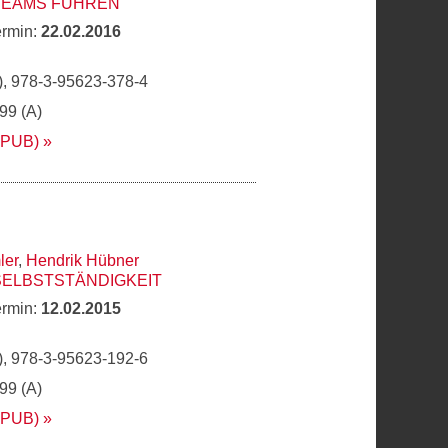
 TEAMS FÜHREN
ermin:
22.02.2016
, 978-3-95623-378-4
,99 (A)
EPUB)
ler
,
Hendrik Hübner
SELBSTSTÄNDIGKEIT
ermin:
12.02.2015
, 978-3-95623-192-6
,99 (A)
EPUB)