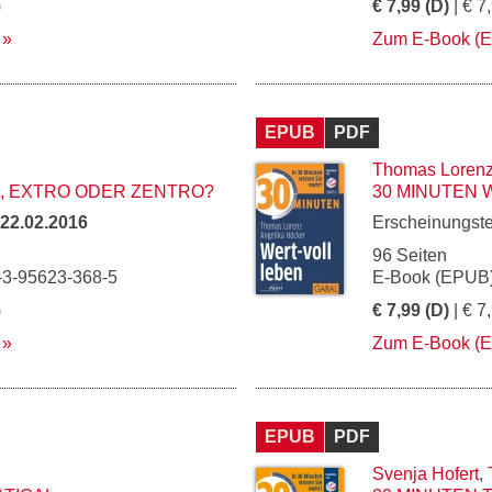
)
€ 7,99 (D)
| € 7
Zum E-Book (
EPUB
PDF
Thomas Loren
O, EXTRO ODER ZENTRO?
30 MINUTEN 
22.02.2016
Erscheinungst
96 Seiten
-3-95623-368-5
E-Book (EPUB)
)
€ 7,99 (D)
| € 7
Zum E-Book (
EPUB
PDF
Svenja Hofert
,