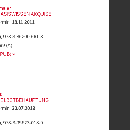
maier
BASISWISSEN AKQUISE
ermin:
18.11.2011
, 978-3-86200-661-8
,99 (A)
EPUB)
ck
 SELBSTBEHAUPTUNG
ermin:
30.07.2013
, 978-3-95623-018-9