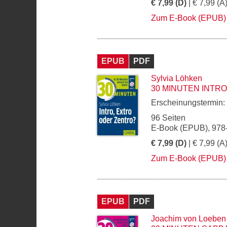
€ 7,99 (D)
| € 7,99 (A
Zum E-Book (EPUB)
EPUB
PDF
Sylvia Löhken
30 MINUTEN INTR
Erscheinungstermin:
96 Seiten
E-Book (EPUB), 978
€ 7,99 (D)
| € 7,99 (A
Zum E-Book (EPUB)
EPUB
PDF
Joachim von Loeben