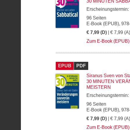
30 MINUTEN SABB
Erscheinungstermin:
96 Seiten
E-Book (EPUB), 978
€ 7,99 (D)
| € 7,99 (A
Zum E-Book (EPUB)
EPUB
PDF
Siranus Sven von St
30 MINUTEN VER
MEISTERN
Erscheinungstermin:
96 Seiten
E-Book (EPUB), 978
€ 7,99 (D)
| € 7,99 (A
Zum E-Book (EPUB)