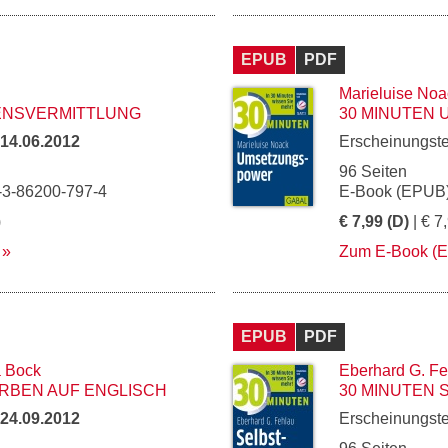
EPUB
PDF
Marieluise Noa
SENSVERMITTLUNG
30 MINUTEN
14.06.2012
Erscheinungst
96 Seiten
-3-86200-797-4
E-Book (EPUB)
)
€ 7,99 (D)
| € 7
Zum E-Book (
EPUB
PDF
a Bock
Eberhard G. Fe
RBEN AUF ENGLISCH
30 MINUTEN
24.09.2012
Erscheinungst