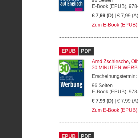
96 Seiten
E-Book (EPUB), 978
€ 7,99 (D)
| € 7,99 (A
Zum E-Book (EPUB)
EPUB
PDF
Arnd Zschiesche
,
Oli
30 MINUTEN WER
Erscheinungstermin:
96 Seiten
E-Book (EPUB), 978
€ 7,99 (D)
| € 7,99 (A
Zum E-Book (EPUB)
EPUB
PDF