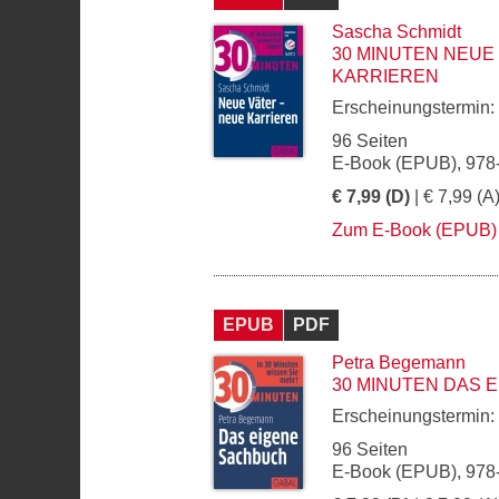
Sascha Schmidt
30 MINUTEN NEUE
KARRIEREN
Erscheinungstermin:
96 Seiten
E-Book (EPUB), 978
€ 7,99 (D)
| € 7,99 (A
Zum E-Book (EPUB)
EPUB
PDF
Petra Begemann
30 MINUTEN DAS 
Erscheinungstermin:
96 Seiten
E-Book (EPUB), 978