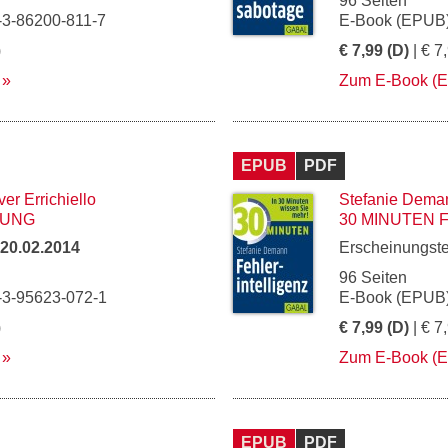
96 Seiten
-3-86200-811-7
E-Book (EPUB)
)
€ 7,99 (D)
| € 7
Zum E-Book (
EPUB
PDF
ver Errichiello
Stefanie Dema
BUNG
30 MINUTEN 
20.02.2014
Erscheinungst
96 Seiten
-3-95623-072-1
E-Book (EPUB)
)
€ 7,99 (D)
| € 7
Zum E-Book (
EPUB
PDF