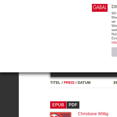
0
ARTIKEL
0.00 €
D
Wir
Med
wir
Wer
START
BÜCHER
wei
Nut
GESAMTVERZEICHNIS
BÜCHER
E-BO
Ein
Inf
FREITEXT
Neuerscheinung
Bests
Notwendig (2)
Name
TITEL
/
PREIS
/
DATUM
E
CMS_SESSIO
GV_COOKIES
EPUB
PDF
Christiane Wittig