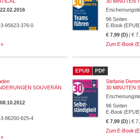
ATICAL
30 MINUTEN
22.02.2016
Erscheinungst
96 Seiten
-3-95623-376-0
E-Book (EPUB)
)
€ 7,99 (D)
| € 7
Zum E-Book (
EPUB
PDF
aden
Stefanie Demm
ÄNDERUNGEN SOUVERÄN
30 MINUTEN 
Erscheinungst
08.10.2012
96 Seiten
E-Book (EPUB)
-3-86200-825-4
€ 7,99 (D)
| € 7
)
Zum E-Book (