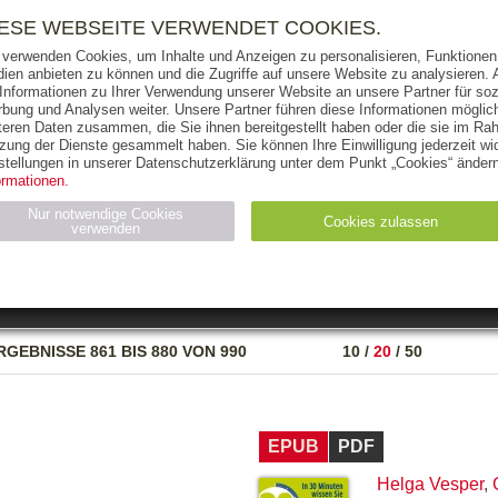
RIGHTS
PRESSE
HANDEL
FÜR UNTERNEHMEN
NEWSL
IESE WEBSEITE VERWENDET COOKIES.
 verwenden Cookies, um Inhalte und Anzeigen zu personalisieren, Funktionen 
ien anbieten zu können und die Zugriffe auf unsere Website zu analysieren
 Informationen zu Ihrer Verwendung unserer Website an unsere Partner für soz
bung und Analysen weiter. Unsere Partner führen diese Informationen möglic
THEMEN
AUTOREN
VERLAG
teren Daten zusammen, die Sie ihnen bereitgestellt haben oder die sie im Ra
zung der Dienste gesammelt haben. Sie können Ihre Einwilligung jederzeit wid
OKS
AUDIO-CDS
MP3
NON-BOOKS
stellungen in unserer Datenschutzerklärung unter dem Punkt „Cookies“ ändern
ormationen.
AUSGABEART
AUS DER REIHE
Nur notwendige Cookies
Cookies zulassen
verwenden
eller
Statistiken (4)
Marketing (4)
Anbieter
Zweck
RGEBNISSE
861 BIS 880 VON 990
10
/
20
/
50
gabal-
N_ID
Wird für die Speicherung der Benutzer-Session verwendet
verlag.de
gabal-
Speichert den Zustimmungsstatus des Benutzers für Cookies
verlag.de
auf der aktuellen Domäne.
EPUB
PDF
Helga Vesper
,