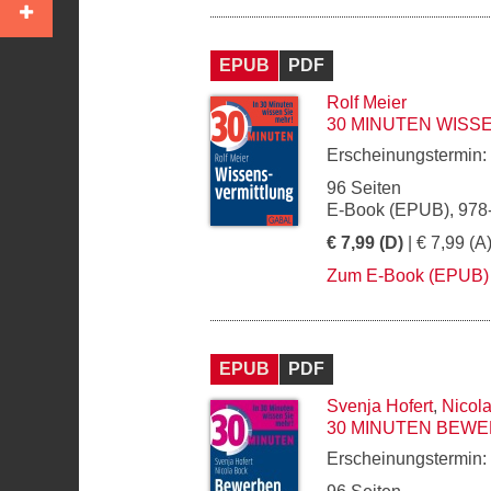
EPUB
PDF
Rolf Meier
30 MINUTEN WIS
Erscheinungstermin:
96 Seiten
E-Book (EPUB), 978
€ 7,99 (D)
| € 7,99 (A
Zum E-Book (EPUB)
EPUB
PDF
Svenja Hofert
,
Nicol
30 MINUTEN BEWE
Erscheinungstermin: