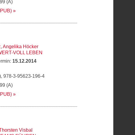
,99 (A)
EPUB)
z
,
Angelika Höcker
WERT-VOLL LEBEN
ermin:
15.12.2014
, 978-3-95623-196-4
,99 (A)
EPUB)
Thorsten Visbal