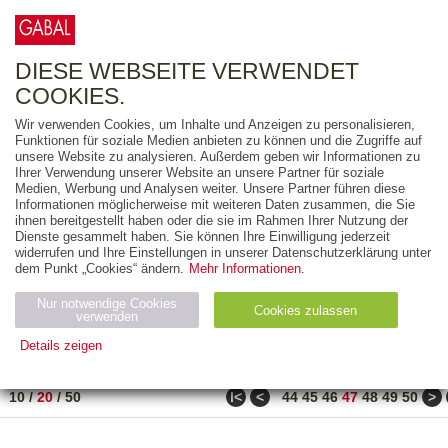
0
ARTIKEL
0.00 €
DIESE WEBSEITE VERWENDET
COOKIES.
Wir verwenden Cookies, um Inhalte und Anzeigen zu personalisieren,
FREITEXT
Funktionen für soziale Medien anbieten zu können und die Zugriffe auf
unsere Website zu analysieren. Außerdem geben wir Informationen zu
Ihrer Verwendung unserer Website an unsere Partner für soziale
AUSGABEART
Medien, Werbung und Analysen weiter. Unsere Partner führen diese
Informationen möglicherweise mit weiteren Daten zusammen, die Sie
AUS DER REIHE
ihnen bereitgestellt haben oder die sie im Rahmen Ihrer Nutzung der
Dienste gesammelt haben. Sie können Ihre Einwilligung jederzeit
widerrufen und Ihre Einstellungen in unserer Datenschutzerklärung unter
ZUM THEMA
dem Punkt „Cookies“ ändern.
Mehr Informationen.
Nur notwendige Cookies
Neuerscheinung
Bestseller
Cookies zulassen
suchen
verwenden
Details zeigen
TITEL
/
PREIS
/
DATUM
921 BIS 940 VON 990
Notwendig (2)
Statistiken (4)
Marketing (4)
ǀ<
<
>
10
/
20
/
50
44
45
46
47
48
49
50
Anbiet
Abl
Ty
Name
Zweck
er
auf
p
H