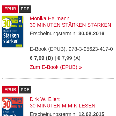
CMS_S
gabal-
Se
Wird für die Speicherung der Benutzer-
T
ESSION
verlag.
ssi
Session verwendet
T
EPUB
_ID
PDF
de
on
P
H
Monika Heilmann
gabal-
Speichert den Zustimmungsstatus des
90
GV_CO
T
verlag.
Benutzers für Cookies auf der aktuellen
Ta
OKIES
T
30 MINUTEN STÄRKEN STÄRKEN
de
Domäne.
ge
P
Erscheinungstermin:
30.08.2016
E-Book (EPUB), 978-3-95623-417-0
€ 7,99 (D)
| € 7,99 (A)
Zum E-Book (EPUB)
EPUB
PDF
Dirk W. Eilert
30 MINUTEN MIMIK LESEN
Erscheinungstermin:
12.02.2015