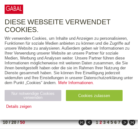
0
ARTIKEL
0.00 €
DIESE WEBSEITE VERWENDET
COOKIES.
Wir verwenden Cookies, um Inhalte und Anzeigen zu personalisieren,
FREITEXT
Funktionen für soziale Medien anbieten zu können und die Zugriffe auf
unsere Website zu analysieren. Außerdem geben wir Informationen zu
Ihrer Verwendung unserer Website an unsere Partner für soziale
AUSGABEART
Medien, Werbung und Analysen weiter. Unsere Partner führen diese
Informationen möglicherweise mit weiteren Daten zusammen, die Sie
AUS DER REIHE
ihnen bereitgestellt haben oder die sie im Rahmen Ihrer Nutzung der
Dienste gesammelt haben. Sie können Ihre Einwilligung jederzeit
widerrufen und Ihre Einstellungen in unserer Datenschutzerklärung unter
ZUM THEMA
dem Punkt „Cookies“ ändern.
Mehr Informationen.
Nur notwendige Cookies
Neuerscheinung
Bestseller
Cookies zulassen
suchen
verwenden
Details zeigen
TITEL
/
PREIS
/
DATUM
51 BIS 100 VON 990
Notwendig (2)
Statistiken (4)
Marketing (4)
ǀ<
<
>
>ǀ
10
/
20
/
50
1
2
3
4
5
6
7
Anbiet
Abl
Ty
Name
Zweck
er
auf
p
H