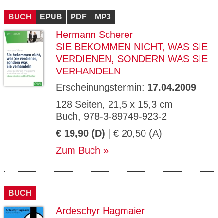
CMS_S
gabal-
Se
Wird für die Speicherung der Benutzer-
T
ESSION
verlag.
ssi
Session verwendet
T
BUCH
_ID
EPUB
de
PDF
MP3
on
P
H
Hermann Scherer
gabal-
Speichert den Zustimmungsstatus des
90
GV_CO
T
verlag.
Benutzers für Cookies auf der aktuellen
Ta
OKIES
T
SIE BEKOMMEN NICHT, WAS SIE
de
Domäne.
ge
P
VERDIENEN, SONDERN WAS SIE
VERHANDELN
Erscheinungstermin:
17.04.2009
128 Seiten, 21,5 x 15,3 cm
Buch, 978-3-89749-923-2
€ 19,90 (D)
| € 20,50 (A)
Zum Buch
BUCH
Ardeschyr Hagmaier