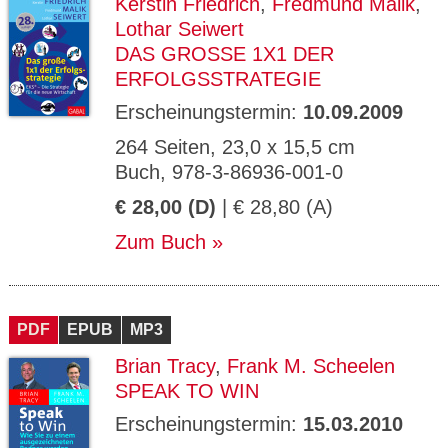
Kerstin Friedrich
,
Fredmund Malik
,
Lothar Seiwert
DAS GROSSE 1X1 DER E
RFOLGSSTRATEGIE
Erscheinungstermin:
10.09.2009
264 Seiten, 23,0 x 15,5 cm
Buch, 978-3-86936-001-0
€ 28,00 (D)
| € 28,80 (A)
Zum Buch
PDF
EPUB
MP3
Brian Tracy
,
Frank M. Scheelen
SPEAK TO WIN
Erscheinungstermin:
15.03.2010