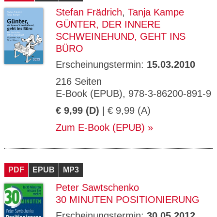
Stefan Frädrich
,
Tanja Kampe
GÜNTER, DER INNERE
SCHWEINEHUND, GEHT INS
BÜRO
Erscheinungstermin:
15.03.2010
216 Seiten
E-Book (EPUB), 978-3-86200-891-9
€ 9,99 (D)
| € 9,99 (A)
Zum E-Book (EPUB)
PDF
EPUB
MP3
Peter Sawtschenko
30 MINUTEN POSITIONIERUNG
Erscheinungstermin:
30.05.2012