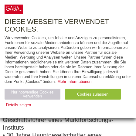
0
ARTIKEL
0.00 €
DIESE WEBSEITE VERWENDET
COOKIES.
Wir verwenden Cookies, um Inhalte und Anzeigen zu personalisieren,
Funktionen für soziale Medien anbieten zu können und die Zugriffe auf
Wolfgang J. Linker
unsere Website zu analysieren. Außerdem geben wir Informationen zu
Ihrer Verwendung unserer Website an unsere Partner für soziale
Medien, Werbung und Analysen weiter. Unsere Partner führen diese
Prof. Dr. Wolfgang J. Linker (Flensburg) lehrt
Informationen möglicherweise mit weiteren Daten zusammen, die Sie
Marketing und Marketingforschung mit der
ihnen bereitgestellt haben oder die sie im Rahmen Ihrer Nutzung der
Dienste gesammelt haben. Sie können Ihre Einwilligung jederzeit
Spezialisierung auf Kommunikationstechniken.
widerrufen und Ihre Einstellungen in unserer Datenschutzerklärung unter
dem Punkt „Cookies“ ändern.
Mehr Informationen.
• Studium der Betriebswirtschaft in Wien und
Nur notwendige Cookies
Cookies zulassen
Berlin
verwenden
• 10 Jahre Tätigkeit in der Marketingforschung,
Details zeigen
u. a. an der Freien Universität Berlin und als
Notwendig (2)
Statistiken (4)
Marketing (4)
Geschäftsführer eines Marktfortschungs-
Anbiet
Abl
Ty
Instituts
Name
Zweck
er
auf
p
• 30 Jahre Hauptgesellschafter eines
H