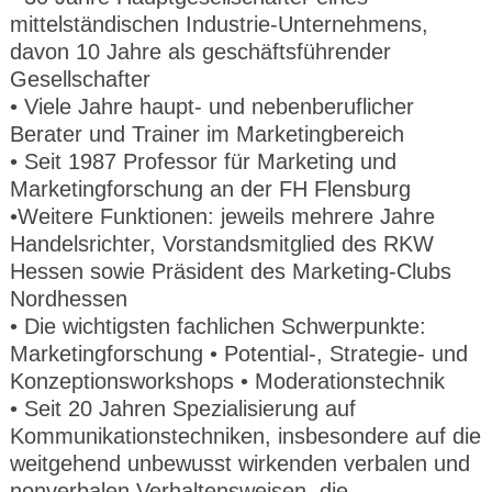
CMS_S
gabal-
Se
Wird für die Speicherung der Benutzer-
T
mittelständischen Industrie-Unternehmens,
ESSION
verlag.
ssi
Session verwendet
T
_ID
de
on
P
davon 10 Jahre als geschäftsführender
H
Gesellschafter
gabal-
Speichert den Zustimmungsstatus des
90
GV_CO
T
verlag.
Benutzers für Cookies auf der aktuellen
Ta
OKIES
T
• Viele Jahre haupt- und nebenberuflicher
de
Domäne.
ge
P
Berater und Trainer im Marketingbereich
• Seit 1987 Professor für Marketing und
Marketingforschung an der FH Flensburg
•Weitere Funktionen: jeweils mehrere Jahre
Handelsrichter, Vorstandsmitglied des RKW
Hessen sowie Präsident des Marketing-Clubs
Nordhessen
• Die wichtigsten fachlichen Schwerpunkte:
Marketingforschung • Potential-, Strategie- und
Konzeptionsworkshops • Moderationstechnik
• Seit 20 Jahren Spezialisierung auf
Kommunikationstechniken, insbesondere auf die
weitgehend unbewusst wirkenden verbalen und
nonverbalen Verhaltensweisen, die