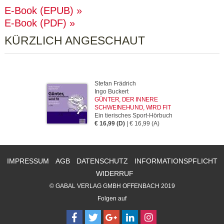
E-Book (EPUB)
E-Book (PDF)
KÜRZLICH ANGESCHAUT
Stefan Frädrich
Ingo Buckert
GÜNTER, DER INNERE
SCHWEINEHUND, WIRD FIT
Ein tierisches Sport-Hörbuch
€ 16,99 (D)
| € 16,99 (A)
IMPRESSUM
AGB
DATENSCHUTZ
INFORMATIONSPFLICHT
WIDERRUF
© GABAL VERLAG GMBH OFFENBACH 2019
Folgen auf