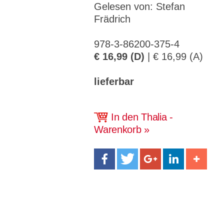
CMS_S
gabal-
Se
Gelesen von: Stefan
Wird für die Speicherung der Benutzer-
T
ESSION
verlag.
ssi
Session verwendet
T
_ID
de
on
Frädrich
P
H
gabal-
Speichert den Zustimmungsstatus des
90
GV_CO
T
verlag.
Benutzers für Cookies auf der aktuellen
Ta
978-3-86200-375-4
OKIES
T
de
Domäne.
ge
P
€ 16,99 (D)
| € 16,99 (A)
lieferbar
In den Thalia -
Warenkorb