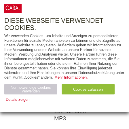
0
ARTIKEL
0.00 €
DIESE WEBSEITE VERWENDET
COOKIES.
Wir verwenden Cookies, um Inhalte und Anzeigen zu personalisieren,
Funktionen für soziale Medien anbieten zu können und die Zugriffe auf
STEFAN FRÄDRICH
unsere Website zu analysieren. Außerdem geben wir Informationen zu
Ihrer Verwendung unserer Website an unsere Partner für soziale
INGO BUCKERT
Medien, Werbung und Analysen weiter. Unsere Partner führen diese
Informationen möglicherweise mit weiteren Daten zusammen, die Sie
Günter, der innere
ihnen bereitgestellt haben oder die sie im Rahmen Ihrer Nutzung der
Schweinehund,
Dienste gesammelt haben. Sie können Ihre Einwilligung jederzeit
widerrufen und Ihre Einstellungen in unserer Datenschutzerklärung unter
wird fit
dem Punkt „Cookies“ ändern.
Mehr Informationen.
EIN TIERISCHES
Nur notwendige Cookies
Cookies zulassen
verwenden
SPORT-HÖRBUCH
Details zeigen
Notwendig (2)
Statistiken (4)
Marketing (4)
152 Minuten
MP3
Anbiet
Abl
Ty
Name
Zweck
er
auf
p
H