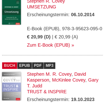
Stephen R. Covey
UMSETZUNG
Erscheinungstermin:
06.10.2014
E-Book (EPUB), 978-3-95623-095-0
€ 20,99 (D)
| € 20,99 (A)
Zum E-Book (EPUB)
BUCH
EPUB
PDF
MP3
Stephen M. R. Covey
,
David
Kasperson
,
McKinlee Covey
,
Gary
T. Judd
TRUST & INSPIRE
Erscheinungstermin:
19.10.2023