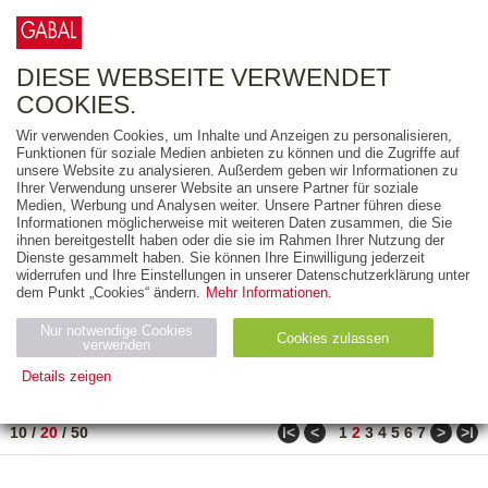
0
ARTIKEL
0.00 €
DIESE WEBSEITE VERWENDET
COOKIES.
Wir verwenden Cookies, um Inhalte und Anzeigen zu personalisieren,
FREITEXT
Funktionen für soziale Medien anbieten zu können und die Zugriffe auf
unsere Website zu analysieren. Außerdem geben wir Informationen zu
Ihrer Verwendung unserer Website an unsere Partner für soziale
AUSGABEART
Medien, Werbung und Analysen weiter. Unsere Partner führen diese
Informationen möglicherweise mit weiteren Daten zusammen, die Sie
AUS DER REIHE
ihnen bereitgestellt haben oder die sie im Rahmen Ihrer Nutzung der
Dienste gesammelt haben. Sie können Ihre Einwilligung jederzeit
widerrufen und Ihre Einstellungen in unserer Datenschutzerklärung unter
ZUM THEMA
dem Punkt „Cookies“ ändern.
Mehr Informationen.
Nur notwendige Cookies
Neuerscheinung
Bestseller
Cookies zulassen
suchen
verwenden
Details zeigen
TITEL
/
PREIS
/
DATUM
21 BIS 40 VON 210
Notwendig (2)
Statistiken (4)
Marketing (4)
ǀ<
<
>
>ǀ
10
/
20
/
50
1
2
3
4
5
6
7
Anbiet
Abl
Ty
Name
Zweck
er
auf
p
H