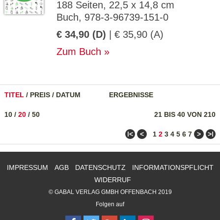
188 Seiten, 22,5 x 14,8 cm
Buch, 978-3-96739-151-0
€ 34,90 (D)
| € 35,90 (A)
Zum Buch
TITEL
/
PREIS
/
DATUM
ERGEBNISSE
10
/
20
/
50
21 BIS 40 VON 210
ǀ<
<
>
>ǀ
1
2
3
4
5
6
7
IMPRESSUM
AGB
DATENSCHUTZ
INFORMATIONSPFLICHT
WIDERRUF
© GABAL VERLAG GMBH OFFENBACH 2019
Folgen auf