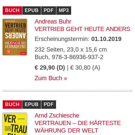
CMS_S
gabal-
Se
Wird für die Speicherung der Benutzer-
T
ESSION
verlag.
ssi
Session verwendet
T
BUCH
_ID
EPUB
de
PDF
MP3
on
P
H
Andreas Buhr
gabal-
Speichert den Zustimmungsstatus des
90
GV_CO
T
verlag.
Benutzers für Cookies auf der aktuellen
Ta
OKIES
T
VERTRIEB GEHT HEUTE ANDERS
de
Domäne.
ge
P
Erscheinungstermin:
01.10.2019
232 Seiten, 23,0 x 15,6 cm
Buch, 978-3-86936-937-2
€ 29,90 (D)
| € 30,80 (A)
Zum Buch
BUCH
EPUB
PDF
Arnd Zschiesche
VERTRAUEN – DIE HÄRTESTE
WÄHRUNG DER WELT