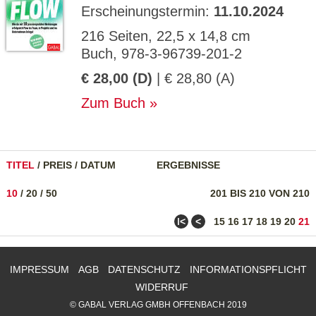
Erscheinungstermin:
11.10.2024
216 Seiten, 22,5 x 14,8 cm
Buch, 978-3-96739-201-2
€ 28,00 (D)
| € 28,80 (A)
Zum Buch
TITEL
/
PREIS
/
DATUM
ERGEBNISSE
10
/
20
/
50
201 BIS 210 VON 210
ǀ<
<
15
16
17
18
19
20
21
IMPRESSUM
AGB
DATENSCHUTZ
INFORMATIONSPFLICHT
WIDERRUF
© GABAL VERLAG GMBH OFFENBACH 2019