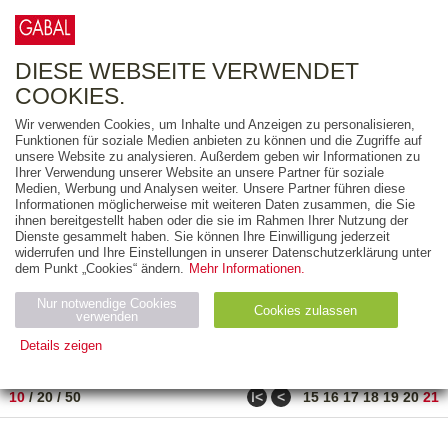
0
ARTIKEL
0.00 €
DIESE WEBSEITE VERWENDET
COOKIES.
Wir verwenden Cookies, um Inhalte und Anzeigen zu personalisieren,
FREITEXT
Funktionen für soziale Medien anbieten zu können und die Zugriffe auf
unsere Website zu analysieren. Außerdem geben wir Informationen zu
Ihrer Verwendung unserer Website an unsere Partner für soziale
AUSGABEART
Medien, Werbung und Analysen weiter. Unsere Partner führen diese
Informationen möglicherweise mit weiteren Daten zusammen, die Sie
AUS DER REIHE
ihnen bereitgestellt haben oder die sie im Rahmen Ihrer Nutzung der
Dienste gesammelt haben. Sie können Ihre Einwilligung jederzeit
widerrufen und Ihre Einstellungen in unserer Datenschutzerklärung unter
ZUM THEMA
dem Punkt „Cookies“ ändern.
Mehr Informationen.
Nur notwendige Cookies
Neuerscheinung
Bestseller
Cookies zulassen
suchen
verwenden
Details zeigen
TITEL
/
PREIS
/
DATUM
201 BIS 210 VON 210
Notwendig (2)
Statistiken (4)
Marketing (4)
ǀ<
<
10
/
20
/
50
15
16
17
18
19
20
21
Anbiet
Abl
Ty
Name
Zweck
er
auf
p
H