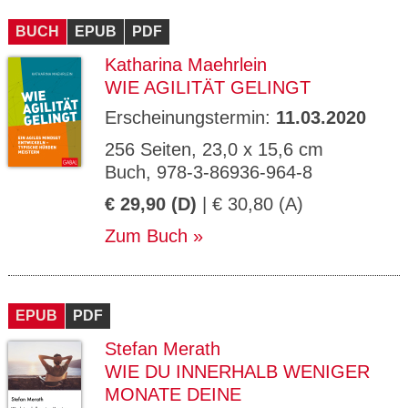
CMS_S
gabal-
Se
Wird für die Speicherung der Benutzer-
T
ESSION
verlag.
ssi
Session verwendet
T
BUCH
_ID
EPUB
de
PDF
on
P
H
Katharina Maehrlein
gabal-
Speichert den Zustimmungsstatus des
90
GV_CO
T
verlag.
Benutzers für Cookies auf der aktuellen
Ta
OKIES
T
WIE AGILITÄT GELINGT
de
Domäne.
ge
P
Erscheinungstermin:
11.03.2020
256 Seiten, 23,0 x 15,6 cm
Buch, 978-3-86936-964-8
€ 29,90 (D)
| € 30,80 (A)
Zum Buch
EPUB
PDF
Stefan Merath
WIE DU INNERHALB WENIGER
MONATE DEINE