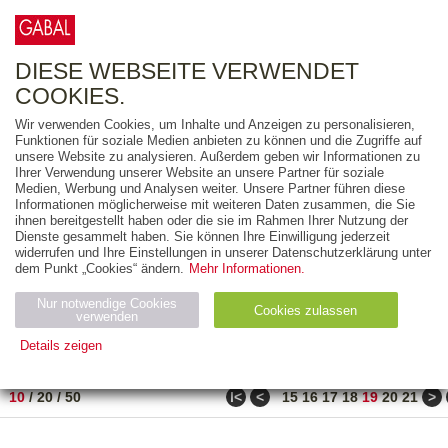
0
ARTIKEL
0.00 €
DIESE WEBSEITE VERWENDET
COOKIES.
Wir verwenden Cookies, um Inhalte und Anzeigen zu personalisieren,
FREITEXT
Funktionen für soziale Medien anbieten zu können und die Zugriffe auf
unsere Website zu analysieren. Außerdem geben wir Informationen zu
Ihrer Verwendung unserer Website an unsere Partner für soziale
AUSGABEART
Medien, Werbung und Analysen weiter. Unsere Partner führen diese
Informationen möglicherweise mit weiteren Daten zusammen, die Sie
AUS DER REIHE
ihnen bereitgestellt haben oder die sie im Rahmen Ihrer Nutzung der
Dienste gesammelt haben. Sie können Ihre Einwilligung jederzeit
widerrufen und Ihre Einstellungen in unserer Datenschutzerklärung unter
ZUM THEMA
dem Punkt „Cookies“ ändern.
Mehr Informationen.
Nur notwendige Cookies
Neuerscheinung
Bestseller
Cookies zulassen
suchen
verwenden
Details zeigen
TITEL
/
PREIS
/
DATUM
181 BIS 190 VON 210
Notwendig (2)
Statistiken (4)
Marketing (4)
ǀ<
<
>
10
/
20
/
50
15
16
17
18
19
20
21
Anbiet
Abl
Ty
Name
Zweck
er
auf
p
H