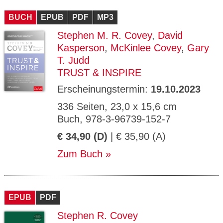
CMS_S
gabal-
Se
Wird für die Speicherung der Benutzer-
T
ESSION
verlag.
ssi
Session verwendet
T
BUCH
_ID
EPUB
de
PDF
MP3
on
P
H
Stephen M. R. Covey
,
David
gabal-
Speichert den Zustimmungsstatus des
90
GV_CO
T
verlag.
Benutzers für Cookies auf der aktuellen
Ta
OKIES
T
Kasperson
,
McKinlee Covey
,
Gary
de
Domäne.
ge
P
T. Judd
TRUST & INSPIRE
Erscheinungstermin:
19.10.2023
336 Seiten, 23,0 x 15,6 cm
Buch, 978-3-96739-152-7
€ 34,90 (D)
| € 35,90 (A)
Zum Buch
EPUB
PDF
Stephen R. Covey