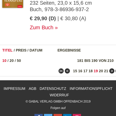
232 Seiten, 23,0 x 15,6 cm
Buch, 978-3-86936-937-2
€ 29,90 (D)
| € 30,80 (A)
Zum Buch
TITEL
/
PREIS
/
DATUM
ERGEBNISSE
10
/
20
/
50
181 BIS 190 VON 210
ǀ<
<
>
15
16
17
18
19
20
21
IMPRESSUM
AGB
DATENSCHUTZ
INFORMATIONSPFLICHT
WIDERRUF
© GABAL VERLAG GMBH OFFENBACH 2019
Folgen auf