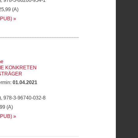
, 978-3-86200-954-1
25,99 (A)
EPUB)
he
DIE KONKRETEN
STRÄGER
ermin:
01.04.2021
, 978-3-96740-032-8
,99 (A)
EPUB)