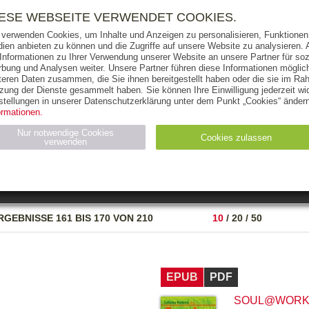
RIGHTS
PRESSE
HANDEL
FÜR UNTERNEHMEN
NEWSL
IESE WEBSEITE VERWENDET COOKIES.
 verwenden Cookies, um Inhalte und Anzeigen zu personalisieren, Funktionen 
ien anbieten zu können und die Zugriffe auf unsere Website zu analysieren
 Informationen zu Ihrer Verwendung unserer Website an unsere Partner für soz
bung und Analysen weiter. Unsere Partner führen diese Informationen möglic
THEMEN
AUTOREN
VERLAG
teren Daten zusammen, die Sie ihnen bereitgestellt haben oder die sie im Ra
zung der Dienste gesammelt haben. Sie können Ihre Einwilligung jederzeit wid
OKS
AUDIO-CDS
MP3
NON-BOOKS
stellungen in unserer Datenschutzerklärung unter dem Punkt „Cookies“ ändern
ormationen.
AUSGABEART
AUS DER REIHE
Nur notwendige Cookies
Cookies zulassen
verwenden
eller
Statistiken (4)
Marketing (4)
Anbieter
Zweck
RGEBNISSE
161 BIS 170 VON 210
10
/
20
/
50
gabal-
N_ID
Wird für die Speicherung der Benutzer-Session verwendet
verlag.de
gabal-
Speichert den Zustimmungsstatus des Benutzers für Cookies
verlag.de
auf der aktuellen Domäne.
EPUB
PDF
SOUL@WORK,