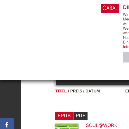
0
ARTIKEL
0.00 €
D
Wir
Med
wir
Wer
START
BÜCHER
wei
Nut
GESAMTVERZEICHNIS
BÜCHER
E-BO
Ein
Inf
FREITEXT
Neuerscheinung
Bests
Notwendig (2)
Name
TITEL
/
PREIS
/
DATUM
E
CMS_SESSIO
GV_COOKIES
EPUB
PDF
SOUL@WORK