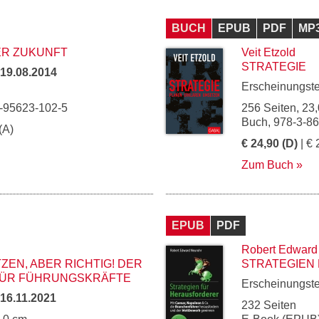
BUCH
EPUB
PDF
MP
ER ZUKUNFT
Veit Etzold
STRATEGIE
19.08.2014
Erscheinungst
3-95623-102-5
256 Seiten, 23,
Buch, 978-3-8
(A)
€ 24,90 (D)
| € 
Zum Buch
EPUB
PDF
Robert Edward
ZEN, ABER RICHTIG! DER
STRATEGIEN
 FÜR FÜHRUNGSKRÄFTE
Erscheinungst
16.11.2021
232 Seiten