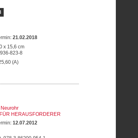
3
ermin:
21.02.2018
0 x 15,6 cm
6936-823-8
25,60 (A)
 Neurohr
 FÜR HERAUSFORDERER
ermin:
12.07.2012