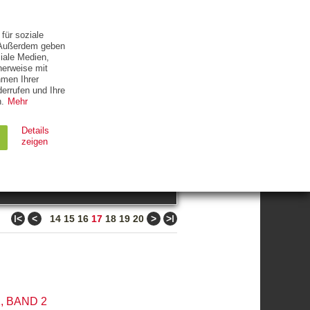
ETTER
KONTAKT
für soziale
. Außerdem geben
iale Medien,
herweise mit
hmen Ihrer
errufen und Ihre
.
Mehr
ZUM THEMA
Details
zeigen
suchen
Ablauf
Typ
ǀ<
<
>
>ǀ
14
15
16
17
18
19
20
Session
HTTP
90 Tage
HTTP
 BAND 2