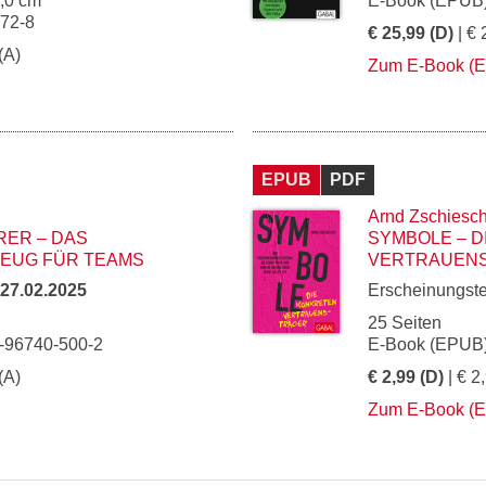
5,0 cm
E-Book (EPUB)
072-8
€ 25,99 (D)
| € 
(A)
Zum E-Book (
EPUB
PDF
Arnd Zschiesc
RER – DAS
SYMBOLE – 
EUG FÜR TEAMS
VERTRAUEN
27.02.2025
Erscheinungst
25 Seiten
3-96740-500-2
E-Book (EPUB)
(A)
€ 2,99 (D)
| € 2
Zum E-Book (