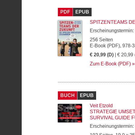
PDF
EPUB
SPITZENTEAMS D
Erscheinungstermin:
256 Seiten
E-Book (PDF), 978-
€ 20,99 (D)
| € 20,99 
Zum E-Book (PDF)
BUCH
EPUB
Veit Etzold
STRATEGIE UMSET
SURVIVAL GUIDE
Erscheinungstermin: