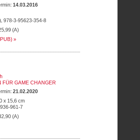
ermin:
14.03.2016
, 978-3-95623-354-8
25,99 (A)
EPUB)
ch
N FÜR GAME CHANGER
ermin:
21.02.2020
0 x 15,6 cm
6936-961-7
32,90 (A)