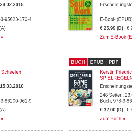
24.02.2015
Erscheinungst
-3-95623-170-4
E-Book (EPUB)
(A)
€ 25,99 (D)
| € 
Zum E-Book (
BUCH
EPUB
PDF
. Scheelen
Kerstin Friedri
SPIELREGEL
15.03.2010
Erscheinungst
248 Seiten, 23,
-3-86200-961-9
Buch, 978-3-8
(A)
€ 32,00 (D)
| € 
Zum Buch