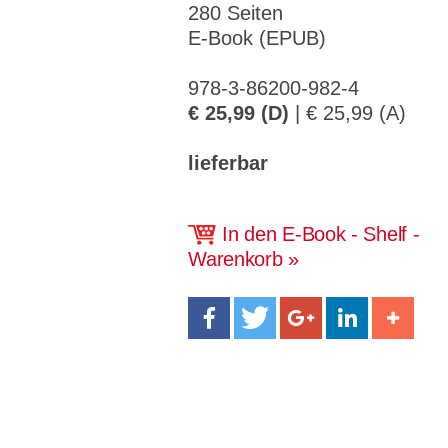
CMS_S
gabal-
Se
280 Seiten
Wird für die Speicherung der Benutzer-
T
ESSION
verlag.
ssi
Session verwendet
T
_ID
de
on
E-Book (EPUB)
P
H
gabal-
Speichert den Zustimmungsstatus des
90
GV_CO
T
verlag.
Benutzers für Cookies auf der aktuellen
Ta
978-3-86200-982-4
OKIES
T
de
Domäne.
ge
P
€ 25,99 (D)
| € 25,99 (A)
lieferbar
In den E-Book - Shelf -
Warenkorb