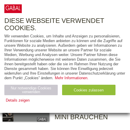
0
ARTIKEL
0.00 €
DIESE WEBSEITE VERWENDET
COOKIES.
Wir verwenden Cookies, um Inhalte und Anzeigen zu personalisieren,
Funktionen für soziale Medien anbieten zu können und die Zugriffe auf
ARND ZSCHIESCHE
unsere Website zu analysieren. Außerdem geben wir Informationen zu
Ihrer Verwendung unserer Website an unsere Partner für soziale
OLIVER ERRICHIELLO
Medien, Werbung und Analysen weiter. Unsere Partner führen diese
Informationen möglicherweise mit weiteren Daten zusammen, die Sie
Marke ohne
ihnen bereitgestellt haben oder die sie im Rahmen Ihrer Nutzung der
Mythos
Dienste gesammelt haben. Sie können Ihre Einwilligung jederzeit
widerrufen und Ihre Einstellungen in unserer Datenschutzerklärung unter
dem Punkt „Cookies“ ändern.
Mehr Informationen.
DAS ERSTE
EHRLICHE
Nur notwendige Cookies
Cookies zulassen
verwenden
MARKENBUCH ODER
Details zeigen
WARUM SO VIELE
MENSCHEN EINEN
Notwendig (2)
Statistiken (4)
Marketing (4)
MINI BRAUCHEN
Anbiet
Abl
Ty
Name
Zweck
er
auf
p
H