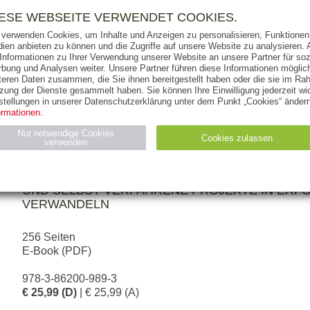
RIGHTS
PRESSE
HANDEL
FÜR UNTERNEHMEN
NEWSL
IESE WEBSEITE VERWENDET COOKIES.
 verwenden Cookies, um Inhalte und Anzeigen zu personalisieren, Funktionen 
ien anbieten zu können und die Zugriffe auf unsere Website zu analysieren
 Informationen zu Ihrer Verwendung unserer Website an unsere Partner für soz
bung und Analysen weiter. Unsere Partner führen diese Informationen möglic
THEMEN
AUTOREN
VERLAG
teren Daten zusammen, die Sie ihnen bereitgestellt haben oder die sie im Ra
zung der Dienste gesammelt haben. Sie können Ihre Einwilligung jederzeit wid
stellungen in unserer Datenschutzerklärung unter dem Punkt „Cookies“ ändern
ormationen.
BIANCA FUHRMANN
Nur notwendige Cookies
Cookies zulassen
verwenden
Projekt-Voodoo®
WIE SIE DIE TÜCKEN DES PROJEKTALLTAGS M
Statistiken (4)
Marketing (4)
UND SELBST VERFAHRENE PROJEKTE IN ERF
VERWANDELN
Anbieter
Zweck
gabal-
N_ID
Wird für die Speicherung der Benutzer-Session verwendet
verlag.de
256 Seiten
gabal-
Speichert den Zustimmungsstatus des Benutzers für Cookies
E-Book (PDF)
verlag.de
auf der aktuellen Domäne.
978-3-86200-989-3
€ 25,99 (D)
| € 25,99 (A)