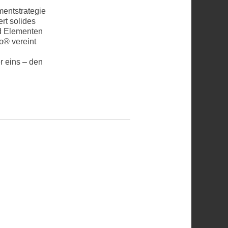
mentstrategie
rt solides
nd Elementen
o® vereint
r eins – den