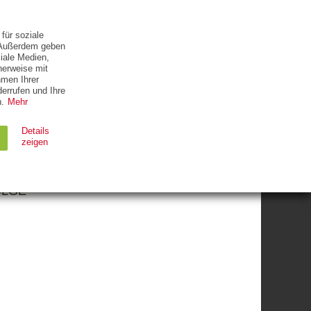
ETTER
KONTAKT
für soziale
. Außerdem geben
iale Medien,
herweise mit
hmen Ihrer
errufen und Ihre
.
Mehr
Details
zeigen
EISTERN
OLGE
Ablauf
Typ
Session
HTTP
90 Tage
HTTP