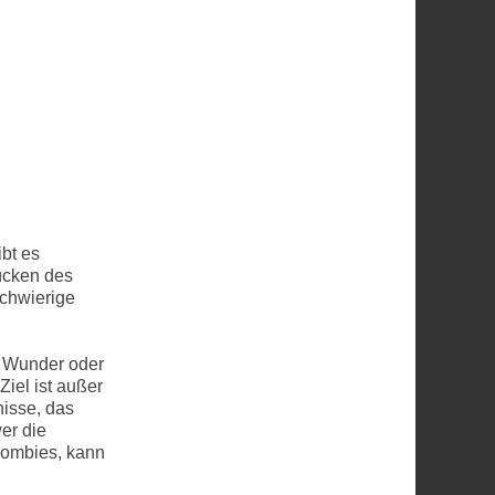
bt es
ücken des
schwierige
n Wunder oder
Ziel ist außer
isse, das
er die
-Zombies, kann