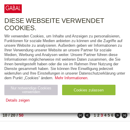
0
ARTIKEL
0.00 €
DIESE WEBSEITE VERWENDET
COOKIES.
Wir verwenden Cookies, um Inhalte und Anzeigen zu personalisieren,
FREITEXT
Funktionen für soziale Medien anbieten zu können und die Zugriffe auf
unsere Website zu analysieren. Außerdem geben wir Informationen zu
Ihrer Verwendung unserer Website an unsere Partner für soziale
AUSGABEART
Medien, Werbung und Analysen weiter. Unsere Partner führen diese
Informationen möglicherweise mit weiteren Daten zusammen, die Sie
AUS DER REIHE
ihnen bereitgestellt haben oder die sie im Rahmen Ihrer Nutzung der
Dienste gesammelt haben. Sie können Ihre Einwilligung jederzeit
widerrufen und Ihre Einstellungen in unserer Datenschutzerklärung unter
ZUM THEMA
dem Punkt „Cookies“ ändern.
Mehr Informationen.
Nur notwendige Cookies
Neuerscheinung
Bestseller
Cookies zulassen
suchen
verwenden
Details zeigen
TITEL
/
PREIS
/
DATUM
121 BIS 170 VON 288
Notwendig (2)
Statistiken (4)
Marketing (4)
ǀ<
<
>
>ǀ
10
/
20
/
50
1
2
3
4
5
6
Anbiet
Abl
Ty
Name
Zweck
er
auf
p
H