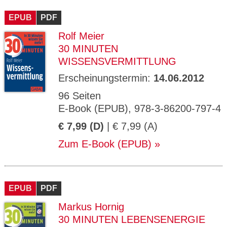
CMS_S
gabal-
Se
Wird für die Speicherung der Benutzer-
T
ESSION
verlag.
ssi
Session verwendet
T
EPUB
_ID
PDF
de
on
P
H
Rolf Meier
gabal-
Speichert den Zustimmungsstatus des
90
GV_CO
T
verlag.
Benutzers für Cookies auf der aktuellen
Ta
OKIES
T
30 MINUTEN
de
Domäne.
ge
P
WISSENSVERMITTLUNG
Erscheinungstermin:
14.06.2012
96 Seiten
E-Book (EPUB), 978-3-86200-797-4
€ 7,99 (D)
| € 7,99 (A)
Zum E-Book (EPUB)
EPUB
PDF
Markus Hornig
30 MINUTEN LEBENSENERGIE