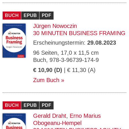
BUCH
EPUB
PDF
Jürgen Nowoczin
30 MINUTEN BUSINESS FRAMING
Erscheinungstermin:
29.08.2023
96 Seiten, 17,0 x 11,5 cm
Buch, 978-3-96739-174-9
€ 10,90 (D)
| € 11,30 (A)
Zum Buch
BUCH
EPUB
PDF
Gerald Draht
,
Erno Marius
Obogeanu-Hempel