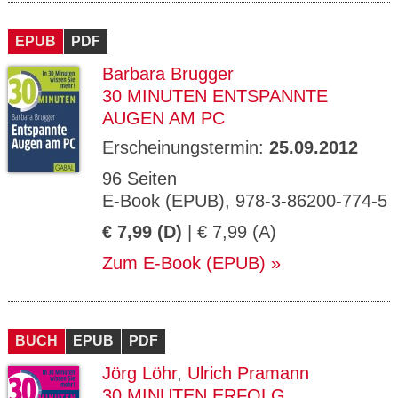
EPUB
PDF
Barbara Brugger
30 MINUTEN ENTSPANNTE
AUGEN AM PC
Erscheinungstermin:
25.09.2012
96 Seiten
E-Book (EPUB), 978-3-86200-774-5
€ 7,99 (D)
| € 7,99 (A)
Zum E-Book (EPUB)
BUCH
EPUB
PDF
Jörg Löhr
,
Ulrich Pramann
30 MINUTEN ERFOLG