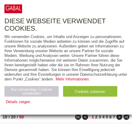
0
ARTIKEL
0.00 €
DIESE WEBSEITE VERWENDET
COOKIES.
Wir verwenden Cookies, um Inhalte und Anzeigen zu personalisieren,
FREITEXT
Funktionen für soziale Medien anbieten zu können und die Zugriffe auf
unsere Website zu analysieren. Außerdem geben wir Informationen zu
Ihrer Verwendung unserer Website an unsere Partner für soziale
AUSGABEART
Medien, Werbung und Analysen weiter. Unsere Partner führen diese
Informationen möglicherweise mit weiteren Daten zusammen, die Sie
AUS DER REIHE
ihnen bereitgestellt haben oder die sie im Rahmen Ihrer Nutzung der
Dienste gesammelt haben. Sie können Ihre Einwilligung jederzeit
widerrufen und Ihre Einstellungen in unserer Datenschutzerklärung unter
ZUM THEMA
dem Punkt „Cookies“ ändern.
Mehr Informationen.
Nur notwendige Cookies
Neuerscheinung
Bestseller
Cookies zulassen
suchen
verwenden
Details zeigen
TITEL
/
PREIS
/
DATUM
31 BIS 80 VON 990
Notwendig (2)
Statistiken (4)
Marketing (4)
ǀ<
<
>
>ǀ
10
/
20
/
50
1
2
3
4
5
6
7
Anbiet
Abl
Ty
Name
Zweck
er
auf
p
H