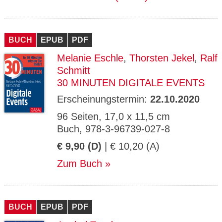
BUCH
EPUB
PDF
Melanie Eschle
,
Thorsten Jekel
,
Ralf
Schmitt
30 MINUTEN DIGITALE EVENTS
Erscheinungstermin:
22.10.2020
96 Seiten, 17,0 x 11,5 cm
Buch, 978-3-96739-027-8
€ 9,90 (D)
| € 10,20 (A)
Zum Buch
BUCH
EPUB
PDF