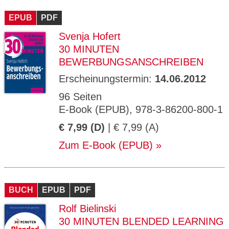
CMS_S
gabal-
Se
Wird für die Speicherung der Benutzer-
T
ESSION
verlag.
ssi
Session verwendet
T
EPUB
_ID
PDF
de
on
P
H
Svenja Hofert
gabal-
Speichert den Zustimmungsstatus des
90
GV_CO
T
verlag.
Benutzers für Cookies auf der aktuellen
Ta
OKIES
T
30 MINUTEN
de
Domäne.
ge
P
BEWERBUNGSANSCHREIBEN
Erscheinungstermin:
14.06.2012
96 Seiten
E-Book (EPUB), 978-3-86200-800-1
€ 7,99 (D)
| € 7,99 (A)
Zum E-Book (EPUB)
BUCH
EPUB
PDF
Rolf Bielinski
30 MINUTEN BLENDED LEARNING