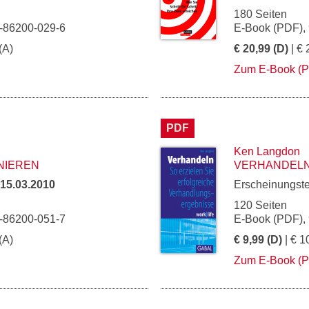
180 Seiten
3-86200-029-6
E-Book (PDF),
(A)
€ 20,99 (D)
| € 
Zum E-Book (
PDF
Ken Langdon
NIEREN
VERHANDEL
15.03.2010
Erscheinungst
120 Seiten
3-86200-051-7
E-Book (PDF),
(A)
€ 9,99 (D)
| € 1
Zum E-Book (