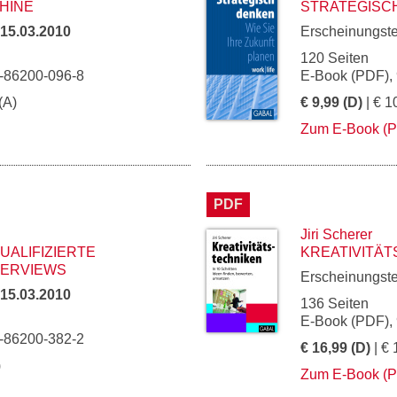
HINE
STRATEGISC
15.03.2010
Erscheinungst
120 Seiten
3-86200-096-8
E-Book (PDF),
(A)
€ 9,99 (D)
| € 1
Zum E-Book (
PDF
Jiri Scherer
UALIFIZIERTE
KREATIVITÄ
TERVIEWS
Erscheinungst
15.03.2010
136 Seiten
E-Book (PDF),
3-86200-382-2
€ 16,99 (D)
| € 
)
Zum E-Book (