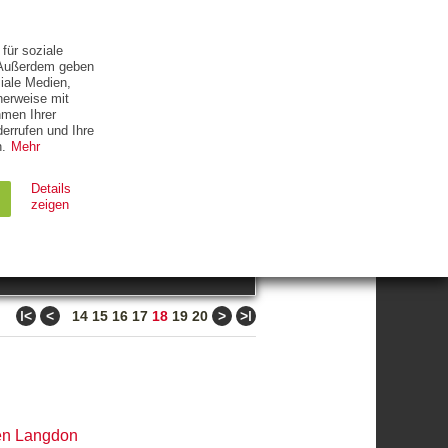
ETTER
KONTAKT
für soziale
. Außerdem geben
iale Medien,
herweise mit
hmen Ihrer
errufen und Ihre
.
Mehr
ZUM THEMA
Details
zeigen
suchen
Ablauf
Typ
ǀ<
<
>
>ǀ
14
15
16
17
18
19
20
Session
HTTP
90 Tage
HTTP
n Langdon