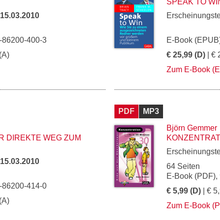
SPEAK TO WI
15.03.2010
Erscheinungst
3-86200-400-3
E-Book (EPUB)
(A)
€ 25,99 (D)
| € 
Zum E-Book (
PDF
MP3
Björn Gemmer
ER DIREKTE WEG ZUM
KONZENTRATIO
Erscheinungst
15.03.2010
64 Seiten
E-Book (PDF),
3-86200-414-0
€ 5,99 (D)
| € 5
(A)
Zum E-Book (