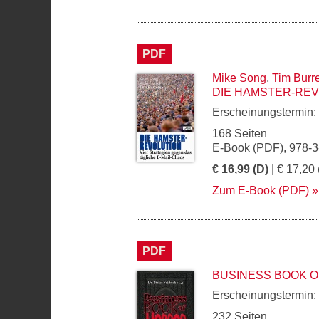
PDF
Mike Song
,
Tim Burr
DIE HAMSTER-RE
Erscheinungstermin:
168 Seiten
E-Book (PDF), 978-
€ 16,99 (D)
| € 17,20 
Zum E-Book (PDF)
PDF
BUSINESS BOOK 
Erscheinungstermin:
232 Seiten