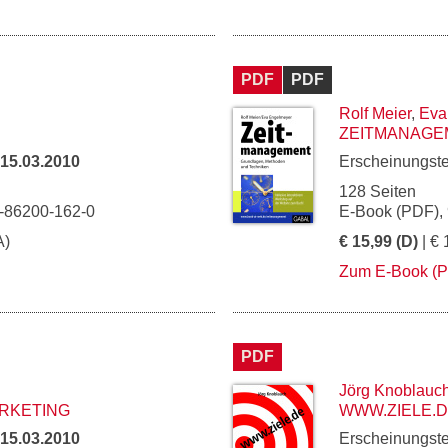
PDF
PDF
Rolf Meier
,
Eva
ZEITMANAGE
15.03.2010
Erscheinungst
128 Seiten
3-86200-162-0
E-Book (PDF),
A)
€ 15,99 (D)
| € 
Zum E-Book (
PDF
Jörg Knoblauc
RKETING
WWW.ZIELE.
15.03.2010
Erscheinungst