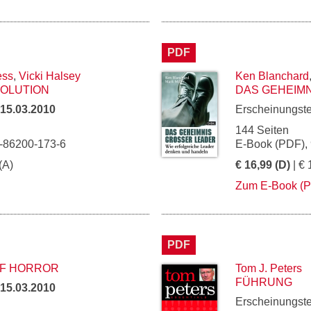
PDF
ess
,
Vicki Halsey
Ken Blanchard
VOLUTION
DAS GEHEIMN
15.03.2010
Erscheinungst
144 Seiten
3-86200-173-6
E-Book (PDF),
(A)
€ 16,99 (D)
| € 
Zum E-Book (
PDF
OF HORROR
Tom J. Peters
FÜHRUNG
15.03.2010
Erscheinungst