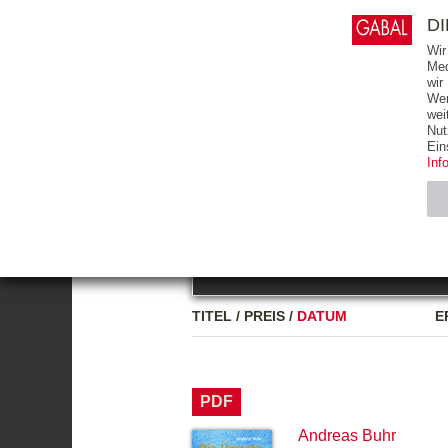
0
ARTIKEL
0.00 €
D
Wir
Med
wir
Wer
START
BÜCHER
wei
Nut
GESAMTVERZEICHNIS
BÜCHER
E-BO
Ein
Inf
FREITEXT
Neuerscheinung
Bests
Notwendig (2)
Name
TITEL
/
PREIS
/
DATUM
E
CMS_SESSIO
GV_COOKIES
PDF
Andreas Buhr