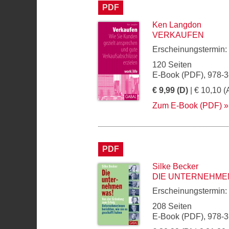
PDF
Ken Langdon
VERKAUFEN
Erscheinungstermin:
120 Seiten
E-Book (PDF), 978-
€ 9,99 (D)
| € 10,10 (
Zum E-Book (PDF)
PDF
Silke Becker
DIE UNTERNEHME
Erscheinungstermin:
208 Seiten
E-Book (PDF), 978-