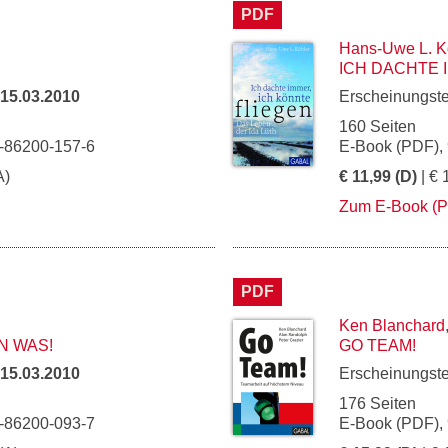
PDF
Hans-Uwe L. K
ICH DACHTE 
15.03.2010
Erscheinungst
160 Seiten
3-86200-157-6
E-Book (PDF),
A)
€ 11,99 (D)
| € 
Zum E-Book (
PDF
Ken Blanchard
N WAS!
GO TEAM!
15.03.2010
Erscheinungst
176 Seiten
3-86200-093-7
E-Book (PDF),