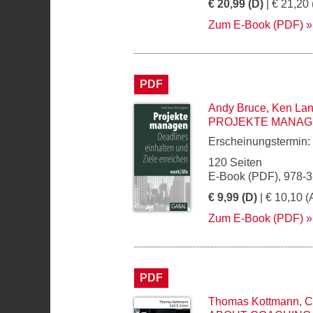
€ 20,99 (D)
| € 21,20 
Zum E-Book (PDF)
PDF
Andy Bruce
,
Ken La
PROJEKTE MANA
Erscheinungstermin:
120 Seiten
E-Book (PDF), 978-
€ 9,99 (D)
| € 10,10 (
Zum E-Book (PDF)
PDF
Thomas Kottmann
,
C