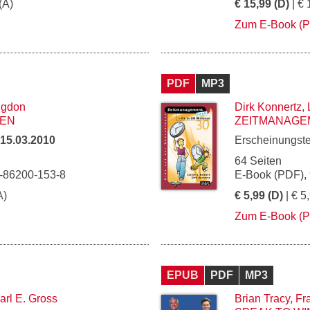
(A)
€ 15,99 (D)
| € 
Zum E-Book (
PDF
MP3
ngdon
Dirk Konnertz
,
GEN
ZEITMANAGEME
15.03.2010
Erscheinungst
64 Seiten
3-86200-153-8
E-Book (PDF),
A)
€ 5,99 (D)
| € 5
Zum E-Book (
EPUB
PDF
MP3
arl E. Gross
Brian Tracy
,
Fr