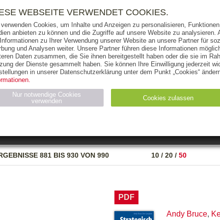
RIGHTS
PRESSE
HANDEL
FÜR UNTERNEHMEN
NEWSL
IESE WEBSEITE VERWENDET COOKIES.
 verwenden Cookies, um Inhalte und Anzeigen zu personalisieren, Funktionen 
ien anbieten zu können und die Zugriffe auf unsere Website zu analysieren
 Informationen zu Ihrer Verwendung unserer Website an unsere Partner für soz
bung und Analysen weiter. Unsere Partner führen diese Informationen möglic
THEMEN
AUTOREN
VERLAG
teren Daten zusammen, die Sie ihnen bereitgestellt haben oder die sie im Ra
zung der Dienste gesammelt haben. Sie können Ihre Einwilligung jederzeit wid
OKS
AUDIO-CDS
MP3
NON-BOOKS
stellungen in unserer Datenschutzerklärung unter dem Punkt „Cookies“ ändern
ormationen.
AUSGABEART
AUS DER REIHE
Nur notwendige Cookies
Cookies zulassen
verwenden
eller
Statistiken (4)
Marketing (4)
Anbieter
Zweck
RGEBNISSE
881 BIS 930 VON 990
10
/
20
/
50
gabal-
N_ID
Wird für die Speicherung der Benutzer-Session verwendet
verlag.de
gabal-
Speichert den Zustimmungsstatus des Benutzers für Cookies
verlag.de
auf der aktuellen Domäne.
PDF
Andy Bruce
,
Ke