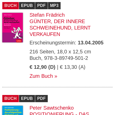
BUCH
EPUB
PDF
MP3
Stefan Frädrich
GÜNTER, DER INNERE
SCHWEINEHUND, LERNT
VERKAUFEN
Erscheinungstermin:
13.04.2005
216 Seiten, 18,0 x 12,5 cm
Buch, 978-3-89749-501-2
€ 12,90 (D)
| € 13,30 (A)
Zum Buch
BUCH
EPUB
PDF
Peter Sawtschenko
POSITIONIERUNG - DAS