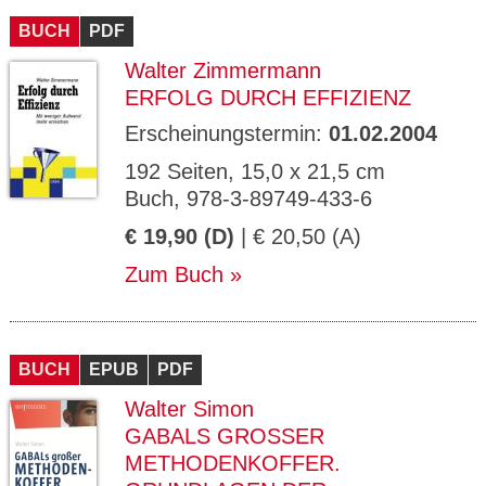
BUCH
PDF
Walter Zimmermann
ERFOLG DURCH EFFIZIENZ
Erscheinungstermin:
01.02.2004
192 Seiten, 15,0 x 21,5 cm
Buch, 978-3-89749-433-6
€ 19,90 (D)
| € 20,50 (A)
Zum Buch
BUCH
EPUB
PDF
Walter Simon
GABALS GROSSER M
ETHODENKOFFER. G