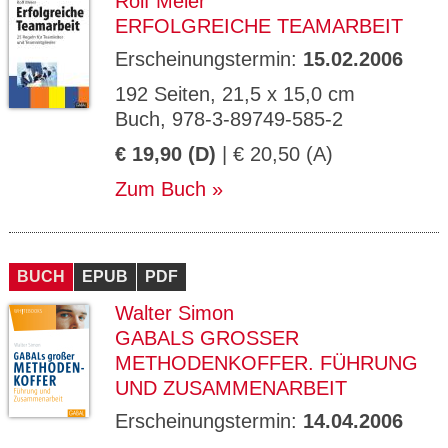
Rolf Meier
ERFOLGREICHE TEAMARBEIT
Erscheinungstermin:
15.02.2006
192 Seiten, 21,5 x 15,0 cm
Buch, 978-3-89749-585-2
€ 19,90 (D)
| € 20,50 (A)
Zum Buch
BUCH
EPUB
PDF
Walter Simon
GABALS GROSSER M
ETHODENKOFFER. FÜHRUNG U
ND ZUSAMMENARBEIT
Erscheinungstermin:
14.04.2006