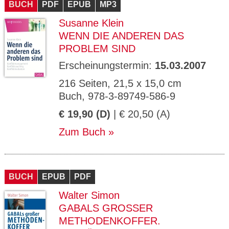
BUCH
PDF
EPUB
MP3
Susanne Klein
WENN DIE ANDEREN DAS
PROBLEM SIND
Erscheinungstermin:
15.03.2007
216 Seiten, 21,5 x 15,0 cm
Buch, 978-3-89749-586-9
€ 19,90 (D)
| € 20,50 (A)
Zum Buch
BUCH
EPUB
PDF
Walter Simon
GABALS GROSSER M
ETHODENKOFFER. P