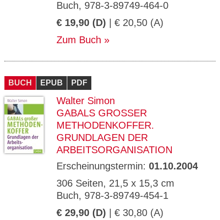
Buch, 978-3-89749-464-0
€ 19,90 (D)
| € 20,50 (A)
Zum Buch
BUCH
EPUB
PDF
Walter Simon
GABALS GROSSER M
ETHODENKOFFER. G
RUNDLAGEN DER A
RBEITSORGANISATION
Erscheinungstermin:
01.10.2004
306 Seiten, 21,5 x 15,3 cm
Buch, 978-3-89749-454-1
€ 29,90 (D)
| € 30,80 (A)