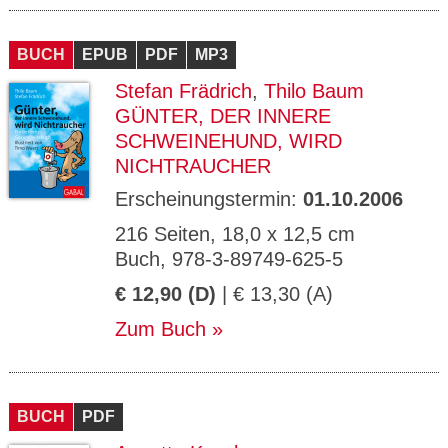
BUCH
EPUB
PDF
MP3
Stefan Frädrich
,
Thilo Baum
GÜNTER, DER INNERE
SCHWEINEHUND, WIRD
NICHTRAUCHER
Erscheinungstermin:
01.10.2006
216 Seiten, 18,0 x 12,5 cm
Buch, 978-3-89749-625-5
€ 12,90 (D)
| € 13,30 (A)
Zum Buch
BUCH
PDF