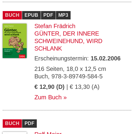
BUCH
EPUB
PDF
MP3
Stefan Frädrich
GÜNTER, DER INNERE
SCHWEINEHUND, WIRD
SCHLANK
Erscheinungstermin:
15.02.2006
216 Seiten, 18,0 x 12,5 cm
Buch, 978-3-89749-584-5
€ 12,90 (D)
| € 13,30 (A)
Zum Buch
BUCH
PDF