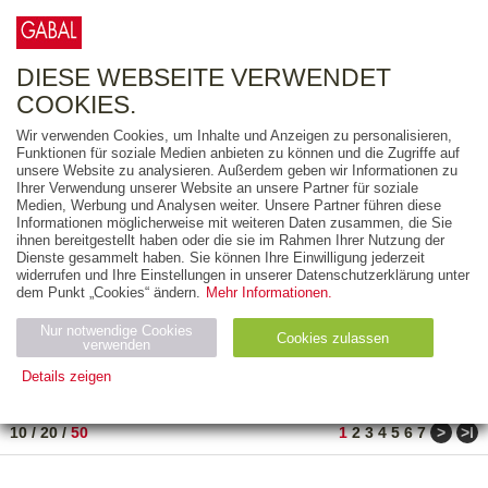
0
ARTIKEL
0.00 €
DIESE WEBSEITE VERWENDET
COOKIES.
Wir verwenden Cookies, um Inhalte und Anzeigen zu personalisieren,
FREITEXT
Funktionen für soziale Medien anbieten zu können und die Zugriffe auf
unsere Website zu analysieren. Außerdem geben wir Informationen zu
Ihrer Verwendung unserer Website an unsere Partner für soziale
AUSGABEART
Medien, Werbung und Analysen weiter. Unsere Partner führen diese
Informationen möglicherweise mit weiteren Daten zusammen, die Sie
AUS DER REIHE
ihnen bereitgestellt haben oder die sie im Rahmen Ihrer Nutzung der
Dienste gesammelt haben. Sie können Ihre Einwilligung jederzeit
widerrufen und Ihre Einstellungen in unserer Datenschutzerklärung unter
ZUM THEMA
dem Punkt „Cookies“ ändern.
Mehr Informationen.
Nur notwendige Cookies
Neuerscheinung
Bestseller
Cookies zulassen
suchen
verwenden
Details zeigen
TITEL
/
PREIS
/
DATUM
1 BIS 50 VON 990
Notwendig (2)
Statistiken (4)
Marketing (4)
>
>ǀ
10
/
20
/
50
1
2
3
4
5
6
7
Anbiet
Abl
Ty
Name
Zweck
er
auf
p
H