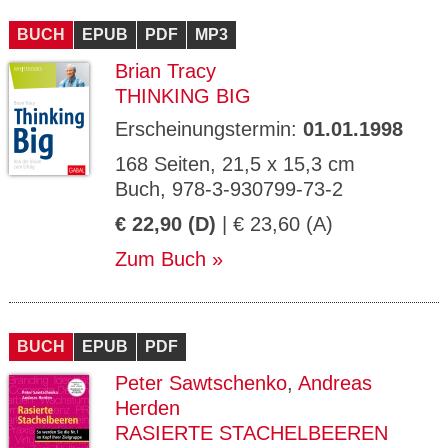
CMS_S
gabal-
Se
Wird für die Speicherung der Benutzer-
T
ESSION
verlag.
ssi
Session verwendet
T
BUCH
_ID
EPUB
de
PDF
MP3
on
P
H
Brian Tracy
gabal-
Speichert den Zustimmungsstatus des
90
GV_CO
T
verlag.
Benutzers für Cookies auf der aktuellen
Ta
OKIES
T
THINKING BIG
de
Domäne.
ge
P
Erscheinungstermin:
01.01.1998
168 Seiten, 21,5 x 15,3 cm
Buch, 978-3-930799-73-2
€ 22,90 (D)
| € 23,60 (A)
Zum Buch
BUCH
EPUB
PDF
Peter Sawtschenko
,
Andreas
Herden
RASIERTE STACHELBEEREN