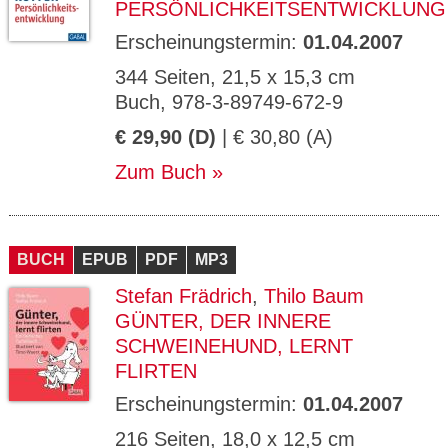
ERSÖNLICHKEITSENTWICKLUNG
Erscheinungstermin:
01.04.2007
344 Seiten, 21,5 x 15,3 cm
Buch, 978-3-89749-672-9
€ 29,90 (D)
| € 30,80 (A)
Zum Buch
BUCH
EPUB
PDF
MP3
Stefan Frädrich
,
Thilo Baum
GÜNTER, DER INNERE
SCHWEINEHUND, LERNT
FLIRTEN
Erscheinungstermin:
01.04.2007
216 Seiten, 18,0 x 12,5 cm