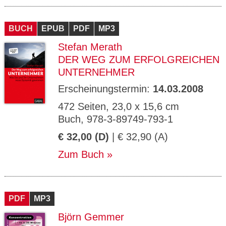
BUCH
EPUB
PDF
MP3
Stefan Merath
DER WEG ZUM ERFOLGREICHEN
UNTERNEHMER
Erscheinungstermin:
14.03.2008
472 Seiten, 23,0 x 15,6 cm
Buch, 978-3-89749-793-1
€ 32,00 (D)
| € 32,90 (A)
Zum Buch
PDF
MP3
Björn Gemmer