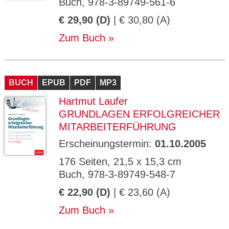
Buch, 978-3-89749-561-6
€ 29,90 (D)
| € 30,80 (A)
Zum Buch
BUCH
EPUB
PDF
MP3
Hartmut Laufer
GRUNDLAGEN ERFOLGREICHER
MITARBEITERFÜHRUNG
Erscheinungstermin:
01.10.2005
176 Seiten, 21,5 x 15,3 cm
Buch, 978-3-89749-548-7
€ 22,90 (D)
| € 23,60 (A)
Zum Buch