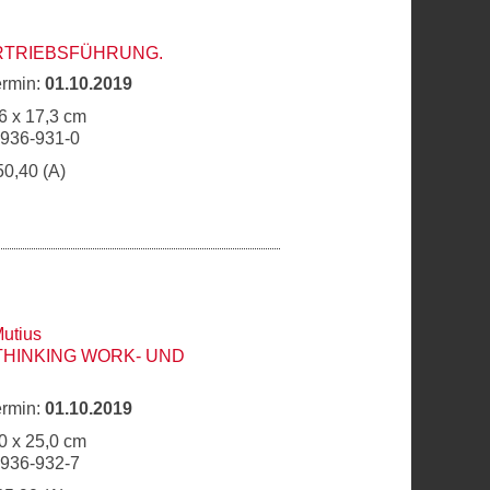
ERTRIEBSFÜHRUNG.
ermin:
01.10.2019
6 x 17,3 cm
6936-931-0
50,40 (A)
utius
THINKING WORK- UND
ermin:
01.10.2019
0 x 25,0 cm
6936-932-7