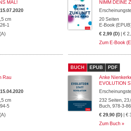
NS MAL!
NIMM DEINE 
15.07.2020
Erscheinungst
2,5 cm
20 Seiten
026-1
E-Book (EPUB)
(A)
€ 2,99 (D)
| € 2
Zum E-Book (
BUCH
EPUB
PDF
in Rau
Anke Nienkerk
EVOLUTION S
15.04.2020
Erscheinungst
4,5 cm
232 Seiten, 23,
994-5
Buch, 978-3-8
(A)
€ 29,90 (D)
| € 
Zum Buch