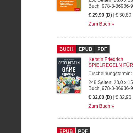
256 Seiten, 23,0 x 1
Buch, 978-3-86936-
€ 29,90 (D)
| € 30,80 
Zum Buch
BUCH
EPUB
PDF
Kerstin Friedrich
SPIELREGELN FÜ
Erscheinungstermin:
248 Seiten, 23,0 x 1
Buch, 978-3-86936-
€ 32,00 (D)
| € 32,90 
Zum Buch
EPUB
PDF