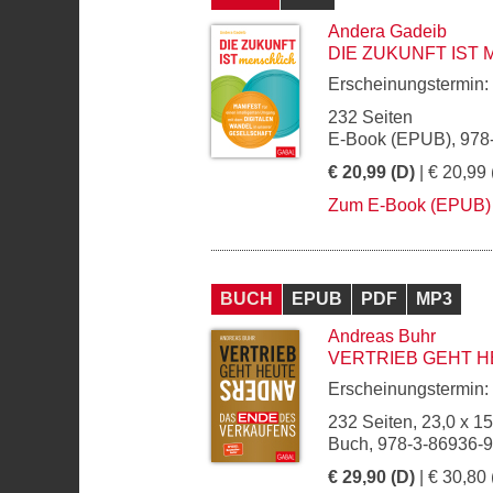
Andera Gadeib
DIE ZUKUNFT IST
Erscheinungstermin:
232 Seiten
E-Book (EPUB), 978
€ 20,99 (D)
| € 20,99 
Zum E-Book (EPUB)
BUCH
EPUB
PDF
MP3
Andreas Buhr
VERTRIEB GEHT 
Erscheinungstermin:
232 Seiten, 23,0 x 1
Buch, 978-3-86936-
€ 29,90 (D)
| € 30,80 