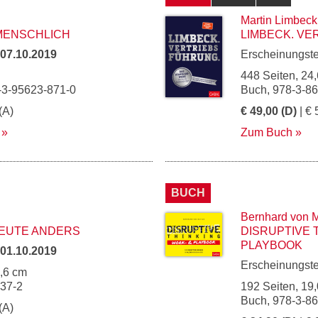
Martin Limbeck
 MENSCHLICH
LIMBECK. V
07.10.2019
Erscheinungst
448 Seiten, 24,
-3-95623-871-0
Buch, 978-3-8
(A)
€ 49,00 (D)
| € 
Zum Buch
BUCH
Bernhard von M
HEUTE ANDERS
DISRUPTIVE 
PLAYBOOK
01.10.2019
Erscheinungst
5,6 cm
937-2
192 Seiten, 19,
Buch, 978-3-8
(A)