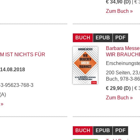
€ 34,90 (D)
| € 
Zum Buch
BUCH
EPUB
PDF
Barbara Messe
 IST NICHTS FÜR
WIR BRAUCHE
Erscheinungst
14.08.2018
200 Seiten, 23,
Buch, 978-3-8
-3-95623-768-3
€ 29,90 (D)
| € 
(A)
Zum Buch
BUCH
EPUB
PDF