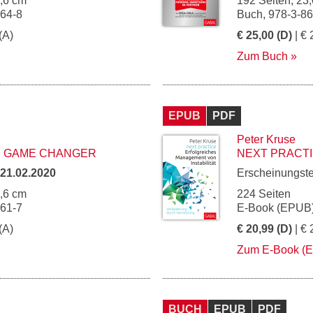
5,6 cm
192 Seiten, 23,
964-8
Buch, 978-3-8
(A)
€ 25,00 (D)
| € 
Zum Buch
EPUB
PDF
Peter Kruse
R GAME CHANGER
NEXT PRACT
21.02.2020
Erscheinungst
5,6 cm
224 Seiten
961-7
E-Book (EPUB)
(A)
€ 20,99 (D)
| € 
Zum E-Book (
BUCH
EPUB
PDF