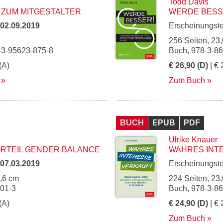
Todd Davis
 ZUM MITGESTALTER
WERDE BESS
02.09.2019
Erscheinungst
256 Seiten, 23,
-3-95623-875-8
Buch, 978-3-8
(A)
€ 26,90 (D)
| € 
Zum Buch
BUCH
EPUB
PDF
Ulrike Knauer
TEIL GENDER BALANCE
WAHRES INT
07.03.2019
Erscheinungst
5,6 cm
224 Seiten, 23,
901-3
Buch, 978-3-8
(A)
€ 24,90 (D)
| € 
Zum Buch