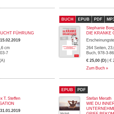
BUCH
EPUB
PDF
MP
Stephanie Borg
AUCHT FÜHRUNG
DIE KRANKE 
15.02.2019
Erscheinungst
5,6 cm
264 Seiten, 23,
903-7
Buch, 978-3-8
(A)
€ 25,00 (D)
| € 
Zum Buch
EPUB
PDF
x T. Steffen
Stefan Merath
SATION
WIE DU INNE
UNTERNEHME
31.01.2019
GRIFF BEKOM