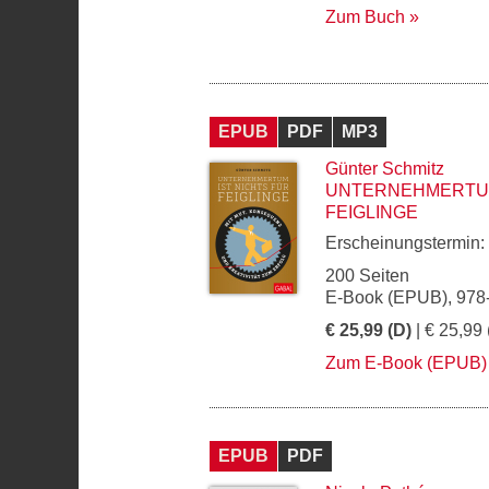
Zum Buch
EPUB
PDF
MP3
Günter Schmitz
UNTERNEHMERTUM
FEIGLINGE
Erscheinungstermin:
200 Seiten
E-Book (EPUB), 978
€ 25,99 (D)
| € 25,99 
Zum E-Book (EPUB)
EPUB
PDF