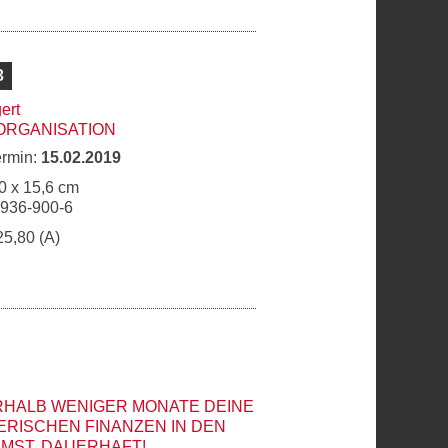
3
ert
ORGANISATION
ermin:
15.02.2019
0 x 15,6 cm
6936-900-6
25,80 (A)
RHALB WENIGER MONATE DEINE
RISCHEN FINANZEN IN DEN
MST. DAUERHAFT!