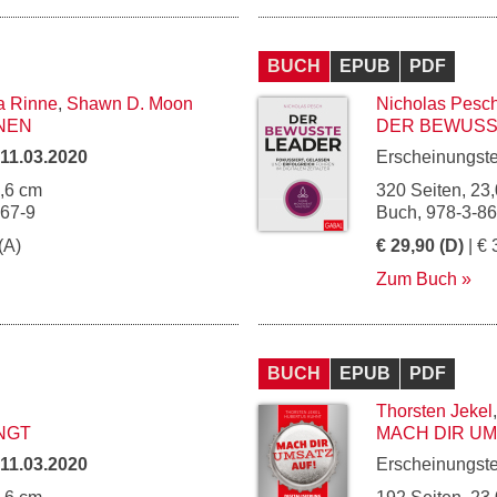
BUCH
EPUB
PDF
a Rinne
,
Shawn D. Moon
Nicholas Pesc
NEN
DER BEWUSS
11.03.2020
Erscheinungst
5,6 cm
320 Seiten, 23,
967-9
Buch, 978-3-8
(A)
€ 29,90 (D)
| € 
Zum Buch
BUCH
EPUB
PDF
Thorsten Jekel
INGT
MACH DIR UM
11.03.2020
Erscheinungst