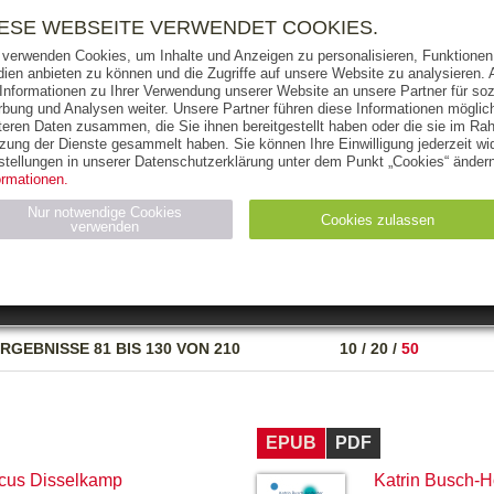
RIGHTS
PRESSE
HANDEL
FÜR UNTERNEHMEN
NEWSL
IESE WEBSEITE VERWENDET COOKIES.
 verwenden Cookies, um Inhalte und Anzeigen zu personalisieren, Funktionen 
ien anbieten zu können und die Zugriffe auf unsere Website zu analysieren
 Informationen zu Ihrer Verwendung unserer Website an unsere Partner für soz
bung und Analysen weiter. Unsere Partner führen diese Informationen möglic
THEMEN
AUTOREN
VERLAG
teren Daten zusammen, die Sie ihnen bereitgestellt haben oder die sie im Ra
zung der Dienste gesammelt haben. Sie können Ihre Einwilligung jederzeit wid
OKS
AUDIO-CDS
MP3
NON-BOOKS
stellungen in unserer Datenschutzerklärung unter dem Punkt „Cookies“ ändern
ormationen.
AUSGABEART
AUS DER REIHE
Nur notwendige Cookies
Cookies zulassen
verwenden
eller
Statistiken (4)
Marketing (4)
Anbieter
Zweck
RGEBNISSE
81 BIS 130 VON 210
10
/
20
/
50
gabal-
N_ID
Wird für die Speicherung der Benutzer-Session verwendet
verlag.de
gabal-
Speichert den Zustimmungsstatus des Benutzers für Cookies
verlag.de
auf der aktuellen Domäne.
EPUB
PDF
cus Disselkamp
Katrin Busch-H