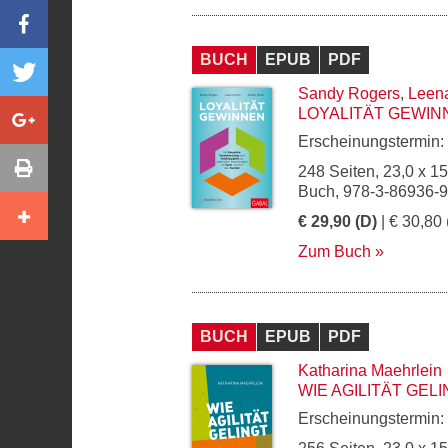
BUCH
EPUB
PDF
Sandy Rogers
,
Leen
LOYALITÄT GEWIN
Erscheinungstermin:
248 Seiten, 23,0 x 1
Buch, 978-3-86936-
€ 29,90 (D)
| € 30,80 
Zum Buch
BUCH
EPUB
PDF
Katharina Maehrlein
WIE AGILITÄT GEL
Erscheinungstermin: