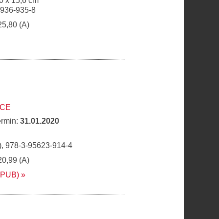
0 x 15,6 cm
6936-935-8
25,80 (A)
ICE
ermin:
31.01.2020
, 978-3-95623-914-4
20,99 (A)
EPUB)