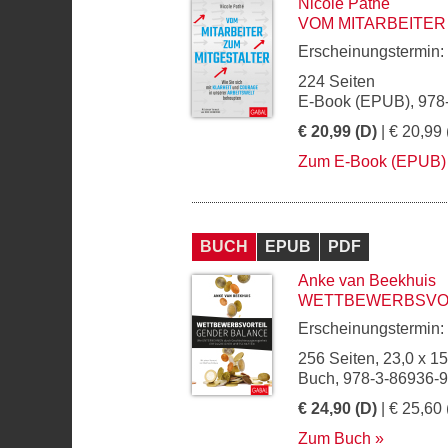
Nicole Pathé
VOM MITARBEITER
Erscheinungstermin:
224 Seiten
E-Book (EPUB), 978
€ 20,99 (D)
| € 20,99 
Zum E-Book (EPUB)
BUCH
EPUB
PDF
Anke van Beekhuis
WETTBEWERBSVOR
Erscheinungstermin:
256 Seiten, 23,0 x 1
Buch, 978-3-86936-
€ 24,90 (D)
| € 25,60 
Zum Buch