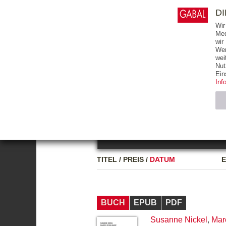
0
ARTIKEL
0.00 €
D
Wir
Med
wir
Wer
START
BÜCHER
wei
Nut
GESAMTVERZEICHNIS
BÜCHER
E-BO
Ein
Inf
FREITEXT
Neuerscheinung
Bests
Notwendig (2)
Name
TITEL
/
PREIS
/
DATUM
E
CMS_SESSIO
GV_COOKIES
BUCH
EPUB
PDF
Susanne Nickel
,
Mar