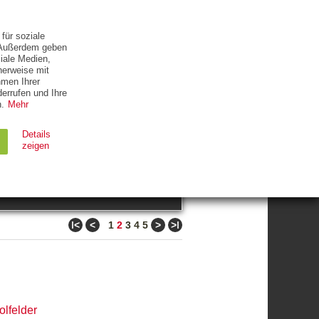
ETTER
KONTAKT
für soziale
. Außerdem geben
iale Medien,
herweise mit
hmen Ihrer
errufen und Ihre
.
Mehr
ZUM THEMA
Details
zeigen
suchen
Ablauf
Typ
ǀ<
<
>
>ǀ
1
2
3
4
5
Session
HTTP
90 Tage
HTTP
olfelder