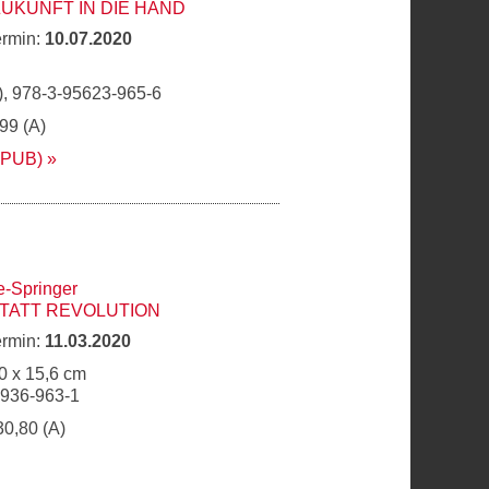
ZUKUNFT IN DIE HAND
ermin:
10.07.2020
, 978-3-95623-965-6
,99 (A)
EPUB)
e-Springer
TATT REVOLUTION
ermin:
11.03.2020
0 x 15,6 cm
6936-963-1
30,80 (A)