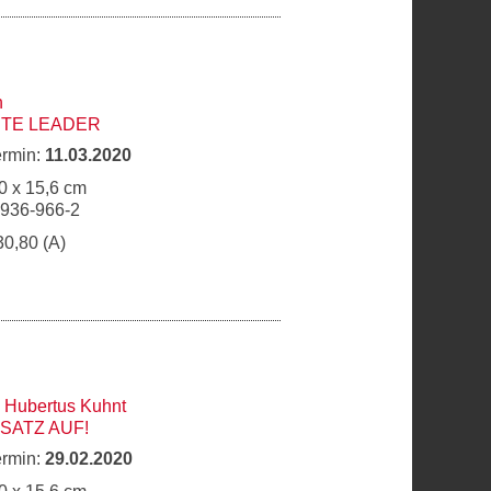
h
TE LEADER
ermin:
11.03.2020
0 x 15,6 cm
6936-966-2
30,80 (A)
,
Hubertus Kuhnt
SATZ AUF!
ermin:
29.02.2020