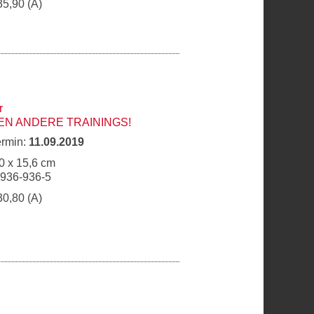
35,90 (A)
r
N ANDERE TRAININGS!
ermin:
11.09.2019
0 x 15,6 cm
6936-936-5
30,80 (A)