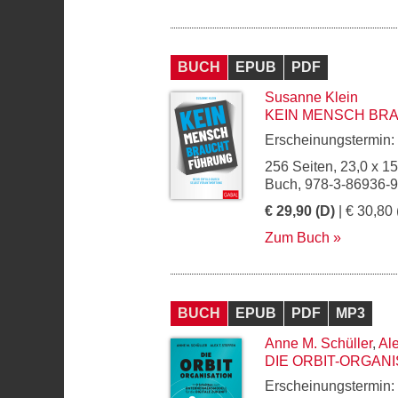
BUCH
EPUB
PDF
Susanne Klein
KEIN MENSCH BR
Erscheinungstermin:
256 Seiten, 23,0 x 1
Buch, 978-3-86936-
€ 29,90 (D)
| € 30,80 
Zum Buch
BUCH
EPUB
PDF
MP3
Anne M. Schüller
,
Ale
DIE ORBIT-ORGANI
Erscheinungstermin: