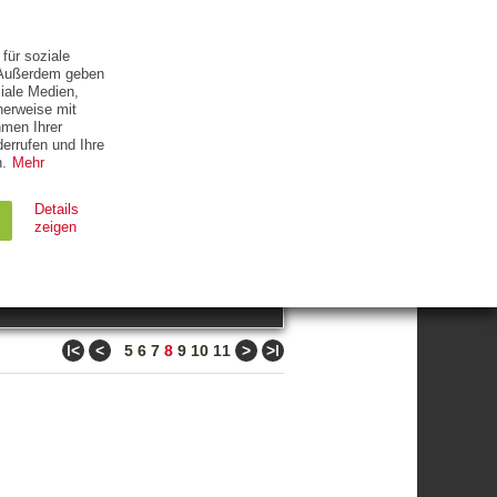
ETTER
KONTAKT
für soziale
. Außerdem geben
iale Medien,
herweise mit
hmen Ihrer
errufen und Ihre
.
Mehr
ZUM THEMA
Details
zeigen
suchen
Ablauf
Typ
ǀ<
<
>
>ǀ
5
6
7
8
9
10
11
Session
HTTP
90 Tage
HTTP