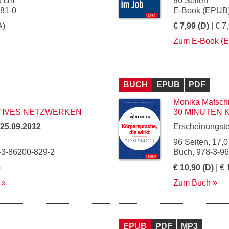
5 cm
96 Seiten
081-0
E-Book (EPUB)
A)
€ 7,99 (D)
| € 7
Zum E-Book (
BUCH
EPUB
PDF
Monika Matsch
TIVES NETZWERKEN
30 MINUTEN 
25.09.2012
Erscheinungst
96 Seiten, 17,0
-3-86200-829-2
Buch, 978-3-9
)
€ 10,90 (D)
| € 
Zum Buch
EPUB
PDF
MP3