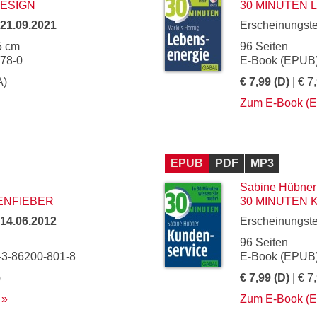
DESIGN
30 MINUTEN
21.09.2021
Erscheinungst
5 cm
96 Seiten
078-0
E-Book (EPUB)
A)
€ 7,99 (D)
| € 7
Zum E-Book (
EPUB
PDF
MP3
Sabine Hübner
ENFIEBER
30 MINUTEN
14.06.2012
Erscheinungst
96 Seiten
-3-86200-801-8
E-Book (EPUB)
)
€ 7,99 (D)
| € 7
Zum E-Book (