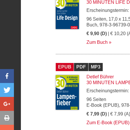
30 MINUTEN LIFE 
Erscheinungstermin:
96 Seiten, 17,0 x 11,
Buch, 978-3-96739-
€ 9,90 (D)
| € 10,20 (
Zum Buch
EPUB
PDF
MP3
Detlef Bührer
30 MINUTEN LAMP
Erscheinungstermin:
96 Seiten
E-Book (EPUB), 978
€ 7,99 (D)
| € 7,99 (A
Zum E-Book (EPUB)