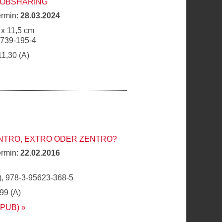
JOBSHARING
ermin:
28.03.2024
 x 11,5 cm
6739-195-4
11,30 (A)
INTRO, EXTRO ODER ZENTRO?
ermin:
22.02.2016
, 978-3-95623-368-5
,99 (A)
EPUB)