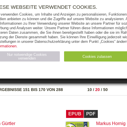
RIGHTS
PRESSE
HANDEL
FÜR UNTERNEHMEN
NEWSL
IESE WEBSEITE VERWENDET COOKIES.
 verwenden Cookies, um Inhalte und Anzeigen zu personalisieren, Funktionen 
ien anbieten zu können und die Zugriffe auf unsere Website zu analysieren
 Informationen zu Ihrer Verwendung unserer Website an unsere Partner für soz
bung und Analysen weiter. Unsere Partner führen diese Informationen möglic
THEMEN
AUTOREN
VERLAG
teren Daten zusammen, die Sie ihnen bereitgestellt haben oder die sie im Ra
zung der Dienste gesammelt haben. Sie können Ihre Einwilligung jederzeit wid
OKS
AUDIO-CDS
MP3
NON-BOOKS
stellungen in unserer Datenschutzerklärung unter dem Punkt „Cookies“ ändern
ormationen.
AUSGABEART
AUS DER REIHE
Nur notwendige Cookies
Cookies zulassen
verwenden
eller
Statistiken (4)
Marketing (4)
Anbieter
Zweck
RGEBNISSE
151 BIS 170 VON 288
10
/
20
/
50
gabal-
N_ID
Wird für die Speicherung der Benutzer-Session verwendet
verlag.de
gabal-
Speichert den Zustimmungsstatus des Benutzers für Cookies
verlag.de
auf der aktuellen Domäne.
EPUB
PDF
 Gürtler
Markus Hornig