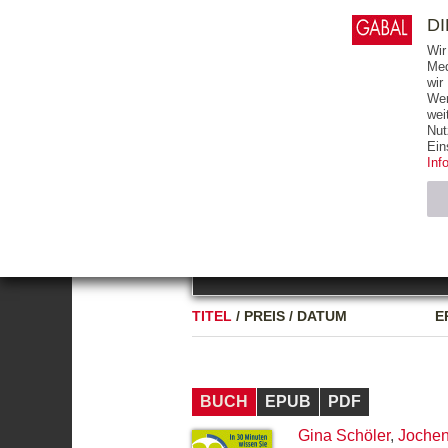
0
ARTIKEL
0.00 €
D
Wir
Med
wir
Wer
START
BÜCHER
wei
Nut
GESAMTVERZEICHNIS
BÜCHER
E-BO
Ein
Inf
FREITEXT
Neuerscheinung
Bests
Notwendig (2)
Name
TITEL
/
PREIS
/
DATUM
E
CMS_SESSIO
GV_COOKIES
BUCH
EPUB
PDF
Gina Schöler
,
Jochen