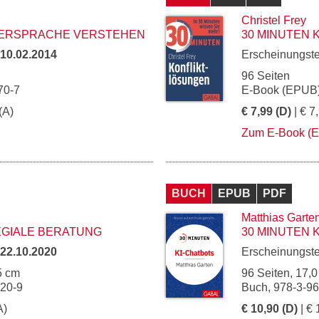
Christel Frey
PERSPRACHE VERSTEHEN
30 MINUTEN
10.02.2014
Erscheinungst
96 Seiten
70-7
E-Book (EPUB)
(A)
€ 7,99 (D)
| € 7
Zum E-Book (
BUCH
EPUB
PDF
Matthias Garte
EGIALE BERATUNG
30 MINUTEN 
22.10.2020
Erscheinungst
5 cm
96 Seiten, 17,0
020-9
Buch, 978-3-9
A)
€ 10,90 (D)
| € 