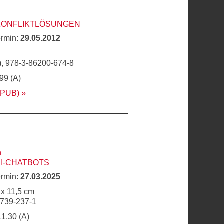
 KONFLIKTLÖSUNGEN
ermin:
29.05.2012
, 978-3-86200-674-8
,99 (A)
EPUB)
n
KI-CHATBOTS
ermin:
27.03.2025
 x 11,5 cm
6739-237-1
11,30 (A)