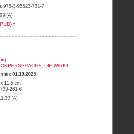
, 978-3-95623-731-7
,99 (A)
EPUB)
nig
KÖRPERSPRACHE, DIE WIRKT
ermin:
01.10.2025
 x 11,5 cm
6739-261-6
11,30 (A)