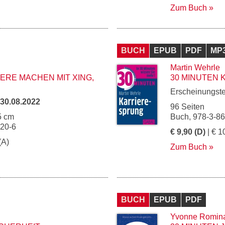
Zum Buch
BUCH
EPUB
PDF
MP
Martin Wehrle
ERE MACHEN MIT XING,
30 MINUTEN
Erscheinungst
30.08.2022
96 Seiten
5 cm
Buch, 978-3-8
120-6
€ 9,90 (D)
| € 1
(A)
Zum Buch
BUCH
EPUB
PDF
Yvonne Romin