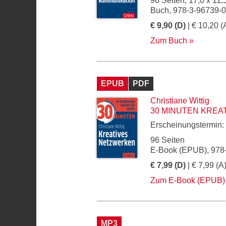
96 Seiten, 17,0 x 11,
Buch, 978-3-96739-
€ 9,90 (D)
| € 10,20 (
Zum Buch
EPUB
PDF
Christiane Wittig
30 MINUTEN KREA
Erscheinungstermin:
96 Seiten
E-Book (EPUB), 978
€ 7,99 (D)
| € 7,99 (A
Zum E-Book (EPUB)
MP3