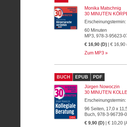
Monika Matschnig
30 MINUTEN KÖR
Erscheinungstermin:
60 Minuten
MP3, 978-3-95623-0
€ 16,90 (D)
| € 16,90 
Zum MP3
BUCH
EPUB
PDF
Jürgen Nowoczin
30 MINUTEN KOLL
Erscheinungstermin:
96 Seiten, 17,0 x 11,
Buch, 978-3-96739-
€ 9,90 (D)
| € 10,20 (