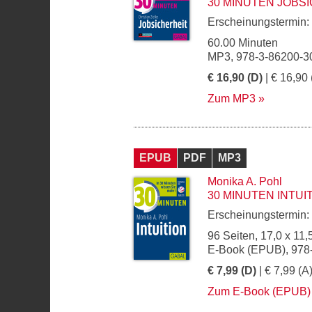
30 MINUTEN JOBS
Erscheinungstermin:
60.00 Minuten
MP3, 978-3-86200-3
€ 16,90 (D)
| € 16,90 
Zum MP3
EPUB
PDF
MP3
Monika A. Pohl
30 MINUTEN INTUI
Erscheinungstermin:
96 Seiten, 17,0 x 11,
E-Book (EPUB), 978
€ 7,99 (D)
| € 7,99 (A
Zum E-Book (EPUB)