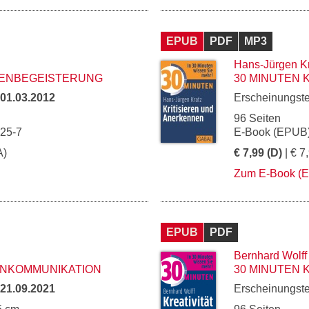
EPUB
PDF
MP3
Hans-Jürgen K
DENBEGEISTERUNG
30 MINUTEN 
01.03.2012
Erscheinungst
96 Seiten
325-7
E-Book (EPUB)
A)
€ 7,99 (D)
| € 7
Zum E-Book (
EPUB
PDF
Bernhard Wolff
ENKOMMUNIKATION
30 MINUTEN K
21.09.2021
Erscheinungst