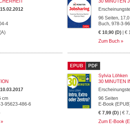
ICHERHEIT
30 MINUTEN 
15.02.2012
Erscheinungst
96 Seiten, 17,0
04-4
Buch, 978-3-9
(A)
€ 10,90 (D)
| € 
Zum Buch
EPUB
PDF
Sylvia Löhken
TION
30 MINUTEN 
10.03.2017
Erscheinungst
5 cm
96 Seiten
-3-95623-486-6
E-Book (EPUB)
)
€ 7,99 (D)
| € 7
Zum E-Book (