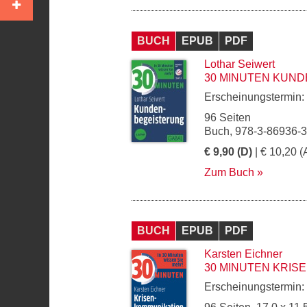
BUCH
EPUB
PDF
Lothar Seiwert
30 MINUTEN KUN
Erscheinungstermin:
96 Seiten
Buch, 978-3-86936-
€ 9,90 (D)
| € 10,20 (
Zum Buch
BUCH
EPUB
PDF
Karsten Eichner
30 MINUTEN KRIS
Erscheinungstermin: