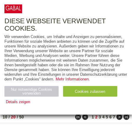
0
ARTIKEL
0.00 €
DIESE WEBSEITE VERWENDET
COOKIES.
Wir verwenden Cookies, um Inhalte und Anzeigen zu personalisieren,
FREITEXT
Funktionen für soziale Medien anbieten zu können und die Zugriffe auf
unsere Website zu analysieren. Außerdem geben wir Informationen zu
Ihrer Verwendung unserer Website an unsere Partner für soziale
AUSGABEART
Medien, Werbung und Analysen weiter. Unsere Partner führen diese
Informationen möglicherweise mit weiteren Daten zusammen, die Sie
AUS DER REIHE
ihnen bereitgestellt haben oder die sie im Rahmen Ihrer Nutzung der
Dienste gesammelt haben. Sie können Ihre Einwilligung jederzeit
widerrufen und Ihre Einstellungen in unserer Datenschutzerklärung unter
ZUM THEMA
dem Punkt „Cookies“ ändern.
Mehr Informationen.
Nur notwendige Cookies
Neuerscheinung
Bestseller
Cookies zulassen
suchen
verwenden
Details zeigen
TITEL
/
PREIS
/
DATUM
31 BIS 50 VON 271
Notwendig (2)
Statistiken (4)
Marketing (4)
ǀ<
<
>
>ǀ
10
/
20
/
50
1
2
3
4
5
6
7
Anbiet
Abl
Ty
Name
Zweck
er
auf
p
H