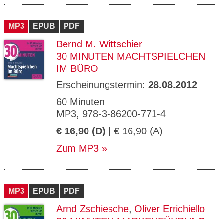
MP3
EPUB
PDF
Bernd M. Wittschier
30 MINUTEN MACHTSPIELCHEN
IM BÜRO
Erscheinungstermin:
28.08.2012
60 Minuten
MP3, 978-3-86200-771-4
€ 16,90 (D)
| € 16,90 (A)
Zum MP3
MP3
EPUB
PDF
Arnd Zschiesche
,
Oliver Errichiello