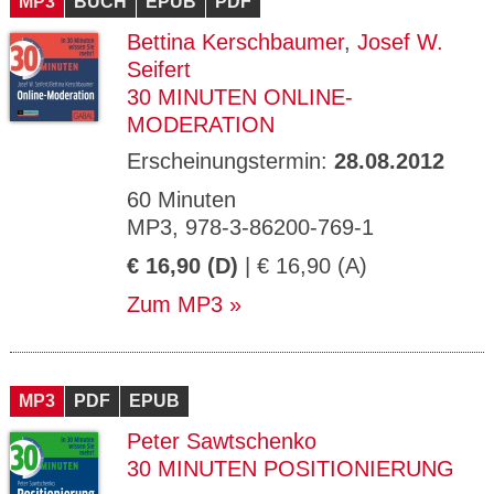
MP3
BUCH
EPUB
PDF
Bettina Kerschbaumer
,
Josef W.
Seifert
30 MINUTEN ONLINE-
MODERATION
Erscheinungstermin:
28.08.2012
60 Minuten
MP3, 978-3-86200-769-1
€ 16,90 (D)
| € 16,90 (A)
Zum MP3
MP3
PDF
EPUB
Peter Sawtschenko
30 MINUTEN POSITIONIERUNG