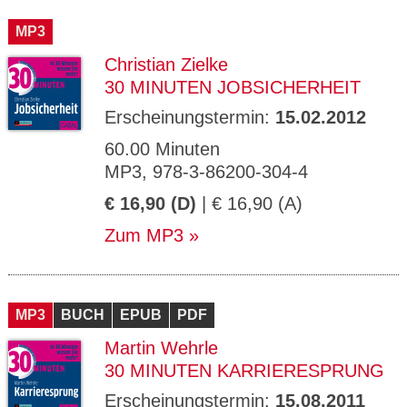
CMS_S
gabal-
Se
Wird für die Speicherung der Benutzer-
T
ESSION
verlag.
ssi
Session verwendet
T
MP3
_ID
de
on
P
H
Christian Zielke
gabal-
Speichert den Zustimmungsstatus des
90
GV_CO
T
verlag.
Benutzers für Cookies auf der aktuellen
Ta
OKIES
T
30 MINUTEN JOBSICHERHEIT
de
Domäne.
ge
P
Erscheinungstermin:
15.02.2012
60.00 Minuten
MP3, 978-3-86200-304-4
€ 16,90 (D)
| € 16,90 (A)
Zum MP3
MP3
BUCH
EPUB
PDF
Martin Wehrle
30 MINUTEN KARRIERESPRUNG
Erscheinungstermin:
15.08.2011