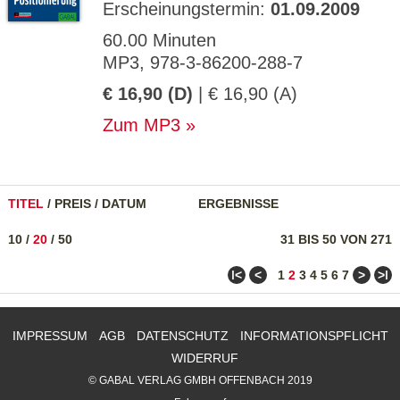
Erscheinungstermin:
01.09.2009
60.00 Minuten
MP3, 978-3-86200-288-7
€ 16,90 (D)
| € 16,90 (A)
Zum MP3
TITEL
/
PREIS
/
DATUM
ERGEBNISSE
10
/
20
/
50
31 BIS 50 VON 271
ǀ<
<
>
>ǀ
1
2
3
4
5
6
7
IMPRESSUM
AGB
DATENSCHUTZ
INFORMATIONSPFLICHT
WIDERRUF
© GABAL VERLAG GMBH OFFENBACH 2019