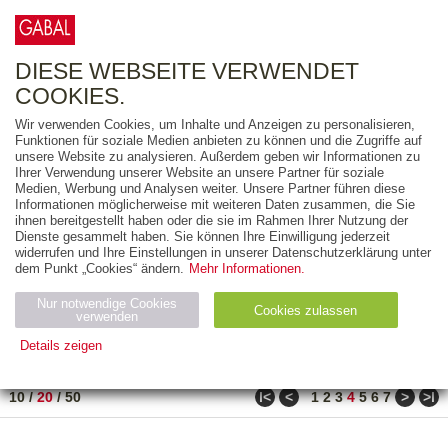
0
ARTIKEL
0.00 €
DIESE WEBSEITE VERWENDET
COOKIES.
Wir verwenden Cookies, um Inhalte und Anzeigen zu personalisieren,
FREITEXT
Funktionen für soziale Medien anbieten zu können und die Zugriffe auf
unsere Website zu analysieren. Außerdem geben wir Informationen zu
Ihrer Verwendung unserer Website an unsere Partner für soziale
AUSGABEART
Medien, Werbung und Analysen weiter. Unsere Partner führen diese
Informationen möglicherweise mit weiteren Daten zusammen, die Sie
AUS DER REIHE
ihnen bereitgestellt haben oder die sie im Rahmen Ihrer Nutzung der
Dienste gesammelt haben. Sie können Ihre Einwilligung jederzeit
widerrufen und Ihre Einstellungen in unserer Datenschutzerklärung unter
ZUM THEMA
dem Punkt „Cookies“ ändern.
Mehr Informationen.
Nur notwendige Cookies
Neuerscheinung
Bestseller
Cookies zulassen
suchen
verwenden
Details zeigen
TITEL
/
PREIS
/
DATUM
61 BIS 80 VON 271
Notwendig (2)
Statistiken (4)
Marketing (4)
ǀ<
<
>
>ǀ
10
/
20
/
50
1
2
3
4
5
6
7
Anbiet
Abl
Ty
Name
Zweck
er
auf
p
H