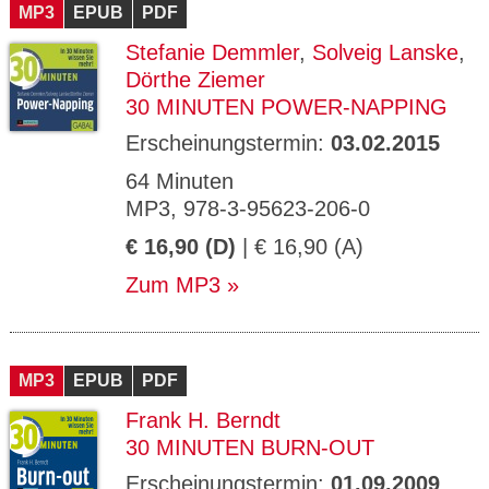
MP3
EPUB
PDF
Stefanie Demmler
,
Solveig Lanske
,
Dörthe Ziemer
30 MINUTEN POWER-NAPPING
Erscheinungstermin:
03.02.2015
64 Minuten
MP3, 978-3-95623-206-0
€ 16,90 (D)
| € 16,90 (A)
Zum MP3
MP3
EPUB
PDF
Frank H. Berndt
30 MINUTEN BURN-OUT
Erscheinungstermin:
01.09.2009