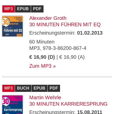
CMS_S
gabal-
Se
Wird für die Speicherung der Benutzer-
T
ESSION
verlag.
ssi
Session verwendet
T
MP3
_ID
EPUB
de
PDF
on
P
H
Alexander Groth
gabal-
Speichert den Zustimmungsstatus des
90
GV_CO
T
verlag.
Benutzers für Cookies auf der aktuellen
Ta
OKIES
T
30 MINUTEN FÜHREN MIT EQ
de
Domäne.
ge
P
Erscheinungstermin:
01.02.2013
60 Minuten
MP3, 978-3-86200-867-4
€ 16,90 (D)
| € 16,90 (A)
Zum MP3
MP3
BUCH
EPUB
PDF
Martin Wehrle
30 MINUTEN KARRIERESPRUNG
Erscheinungstermin:
15.08.2011