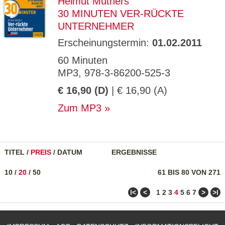
Helmut Muthers
30 MINUTEN VER-RÜCKTE
UNTERNEHMER
Erscheinungstermin:
01.02.2011
60 Minuten
MP3, 978-3-86200-525-3
€ 16,90 (D)
| € 16,90 (A)
Zum MP3
TITEL
/
PREIS
/
DATUM
ERGEBNISSE
10
/
20
/
50
61 BIS 80 VON 271
ǀ<
<
>
>ǀ
1
2
3
4
5
6
7