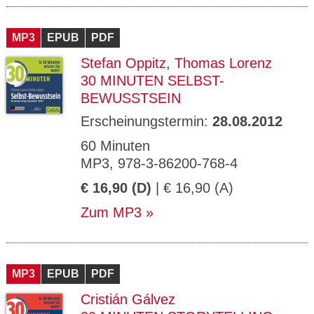
MP3
EPUB
PDF
Stefan Oppitz
,
Thomas Lorenz
30 MINUTEN SELBST-
BEWUSSTSEIN
Erscheinungstermin:
28.08.2012
60 Minuten
MP3, 978-3-86200-768-4
€ 16,90 (D)
| € 16,90 (A)
Zum MP3
MP3
EPUB
PDF
Cristián Gálvez