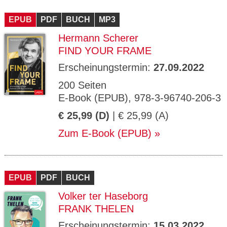
EPUB
PDF
BUCH
MP3
Hermann Scherer
FIND YOUR FRAME
Erscheinungstermin:
27.09.2022
200 Seiten
E-Book (EPUB), 978-3-96740-206-3
€ 25,99 (D)
| € 25,99 (A)
Zum E-Book (EPUB)
EPUB
PDF
BUCH
Volker ter Haseborg
FRANK THELEN
Erscheinungstermin:
15.03.2022