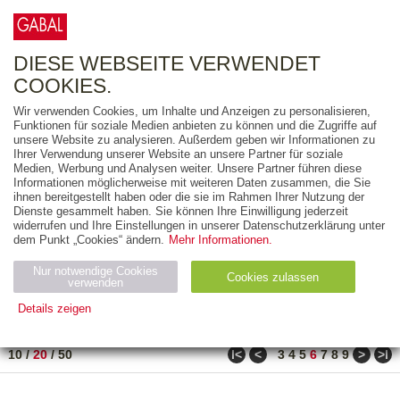
0
ARTIKEL
0.00 €
DIESE WEBSEITE VERWENDET
COOKIES.
Wir verwenden Cookies, um Inhalte und Anzeigen zu personalisieren,
FREITEXT
Funktionen für soziale Medien anbieten zu können und die Zugriffe auf
unsere Website zu analysieren. Außerdem geben wir Informationen zu
Ihrer Verwendung unserer Website an unsere Partner für soziale
AUSGABEART
Medien, Werbung und Analysen weiter. Unsere Partner führen diese
Informationen möglicherweise mit weiteren Daten zusammen, die Sie
AUS DER REIHE
ihnen bereitgestellt haben oder die sie im Rahmen Ihrer Nutzung der
Dienste gesammelt haben. Sie können Ihre Einwilligung jederzeit
widerrufen und Ihre Einstellungen in unserer Datenschutzerklärung unter
ZUM THEMA
dem Punkt „Cookies“ ändern.
Mehr Informationen.
Nur notwendige Cookies
Neuerscheinung
Bestseller
Cookies zulassen
suchen
verwenden
Details zeigen
TITEL
/
PREIS
/
DATUM
101 BIS 120 VON 917
Notwendig (2)
Statistiken (4)
Marketing (4)
ǀ<
<
>
>ǀ
10
/
20
/
50
3
4
5
6
7
8
9
Anbiet
Abl
Ty
Name
Zweck
er
auf
p
H