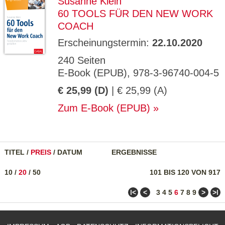
Susanne Klein
60 TOOLS FÜR DEN NEW WORK
COACH
Erscheinungstermin:
22.10.2020
240 Seiten
E-Book (EPUB), 978-3-96740-004-5
€ 25,99 (D)
| € 25,99 (A)
Zum E-Book (EPUB)
TITEL
/
PREIS
/
DATUM
ERGEBNISSE
10
/
20
/
50
101 BIS 120 VON 917
ǀ<
<
>
>ǀ
3
4
5
6
7
8
9