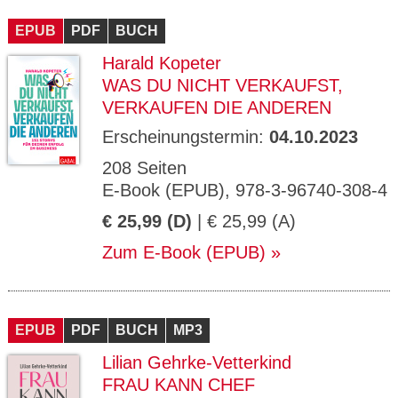
CMS_S
gabal-
Se
Wird für die Speicherung der Benutzer-
T
ESSION
verlag.
ssi
Session verwendet
T
EPUB
_ID
PDF
de
BUCH
on
P
H
Harald Kopeter
gabal-
Speichert den Zustimmungsstatus des
90
GV_CO
T
verlag.
Benutzers für Cookies auf der aktuellen
Ta
OKIES
T
WAS DU NICHT VERKAUFST,
de
Domäne.
ge
P
VERKAUFEN DIE ANDEREN
Erscheinungstermin:
04.10.2023
208 Seiten
E-Book (EPUB), 978-3-96740-308-4
€ 25,99 (D)
| € 25,99 (A)
Zum E-Book (EPUB)
EPUB
PDF
BUCH
MP3
Lilian Gehrke-Vetterkind
FRAU KANN CHEF