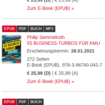
€ 25,99 (D)
| € 25,99 (A)
Zum E-Book (EPUB)
EPUB
PDF
BUCH
MP3
Philip Semmelroth
55 BUSINESS-TURBOS FÜR KMU
Erscheinungstermin:
28.01.2021
272 Seiten
E-Book (EPUB), 978-3-96740-042-7
€ 25,99 (D)
| € 25,99 (A)
Zum E-Book (EPUB)
EPUB
PDF
BUCH