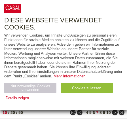
0
ARTIKEL
0.00 €
DIESE WEBSEITE VERWENDET
COOKIES.
Wir verwenden Cookies, um Inhalte und Anzeigen zu personalisieren,
FREITEXT
Funktionen für soziale Medien anbieten zu können und die Zugriffe auf
unsere Website zu analysieren. Außerdem geben wir Informationen zu
Ihrer Verwendung unserer Website an unsere Partner für soziale
AUSGABEART
Medien, Werbung und Analysen weiter. Unsere Partner führen diese
Informationen möglicherweise mit weiteren Daten zusammen, die Sie
AUS DER REIHE
ihnen bereitgestellt haben oder die sie im Rahmen Ihrer Nutzung der
Dienste gesammelt haben. Sie können Ihre Einwilligung jederzeit
widerrufen und Ihre Einstellungen in unserer Datenschutzerklärung unter
ZUM THEMA
dem Punkt „Cookies“ ändern.
Mehr Informationen.
Nur notwendige Cookies
Neuerscheinung
Bestseller
Cookies zulassen
suchen
verwenden
Details zeigen
TITEL
/
PREIS
/
DATUM
61 BIS 70 VON 917
Notwendig (2)
Statistiken (4)
Marketing (4)
ǀ<
<
>
>ǀ
10
/
20
/
50
4
5
6
7
8
9
10
Anbiet
Abl
Ty
Name
Zweck
er
auf
p
H