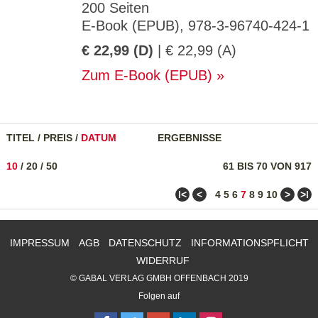
200 Seiten
E-Book (EPUB), 978-3-96740-424-1
€ 22,99 (D)
| € 22,99 (A)
Zum E-Book (EPUB)
TITEL
/
PREIS
/
DATUM
ERGEBNISSE
10
/
20
/
50
61 BIS 70 VON 917
ǀ<
<
>
>ǀ
4
5
6
7
8
9
10
IMPRESSUM
AGB
DATENSCHUTZ
INFORMATIONSPFLICHT
WIDERRUF
© GABAL VERLAG GMBH OFFENBACH 2019
Folgen auf