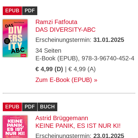
CMS_S
gabal-
Se
Wird für die Speicherung der Benutzer-
T
ESSION
verlag.
ssi
Session verwendet
T
EPUB
_ID
PDF
de
on
P
H
Ramzi Fatfouta
gabal-
Speichert den Zustimmungsstatus des
90
GV_CO
T
verlag.
Benutzers für Cookies auf der aktuellen
Ta
OKIES
T
DAS DIVERSITY-ABC
de
Domäne.
ge
P
Erscheinungstermin:
31.01.2025
34 Seiten
E-Book (EPUB), 978-3-96740-452-4
€ 4,99 (D)
| € 4,99 (A)
Zum E-Book (EPUB)
EPUB
PDF
BUCH
Astrid Brüggemann
KEINE PANIK, ES IST NUR KI!
Erscheinungstermin:
23.01.2025