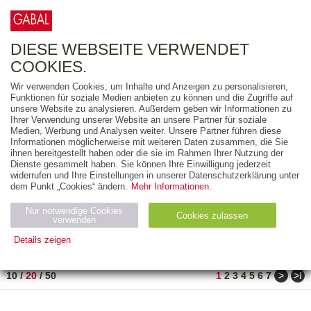
0
ARTIKEL
0.00 €
DIESE WEBSEITE VERWENDET
COOKIES.
Wir verwenden Cookies, um Inhalte und Anzeigen zu personalisieren,
FREITEXT
Funktionen für soziale Medien anbieten zu können und die Zugriffe auf
unsere Website zu analysieren. Außerdem geben wir Informationen zu
Ihrer Verwendung unserer Website an unsere Partner für soziale
AUSGABEART
Medien, Werbung und Analysen weiter. Unsere Partner führen diese
Informationen möglicherweise mit weiteren Daten zusammen, die Sie
AUS DER REIHE
ihnen bereitgestellt haben oder die sie im Rahmen Ihrer Nutzung der
Dienste gesammelt haben. Sie können Ihre Einwilligung jederzeit
widerrufen und Ihre Einstellungen in unserer Datenschutzerklärung unter
ZUM THEMA
dem Punkt „Cookies“ ändern.
Mehr Informationen.
Nur notwendige Cookies
Neuerscheinung
Bestseller
Cookies zulassen
suchen
verwenden
Details zeigen
TITEL
/
PREIS
/
DATUM
1 BIS 20 VON 486
Notwendig (2)
Statistiken (4)
Marketing (4)
>
>ǀ
10
/
20
/
50
1
2
3
4
5
6
7
Anbiet
Abl
Ty
Name
Zweck
er
auf
p
H