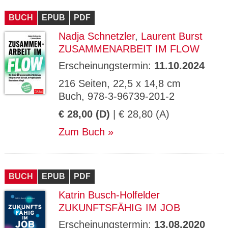
CMS_S
gabal-
Se
Wird für die Speicherung der Benutzer-
T
ESSION
verlag.
ssi
Session verwendet
T
BUCH
_ID
EPUB
de
PDF
on
P
H
Nadja Schnetzler
,
Laurent Burst
gabal-
Speichert den Zustimmungsstatus des
90
GV_CO
T
verlag.
Benutzers für Cookies auf der aktuellen
Ta
OKIES
T
ZUSAMMENARBEIT IM FLOW
de
Domäne.
ge
P
Erscheinungstermin:
11.10.2024
216 Seiten, 22,5 x 14,8 cm
Buch, 978-3-96739-201-2
€ 28,00 (D)
| € 28,80 (A)
Zum Buch
BUCH
EPUB
PDF
Katrin Busch-Holfelder
ZUKUNFTSFÄHIG IM JOB
Erscheinungstermin:
13.08.2020