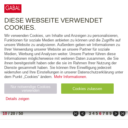
0
ARTIKEL
0.00 €
DIESE WEBSEITE VERWENDET
COOKIES.
Wir verwenden Cookies, um Inhalte und Anzeigen zu personalisieren,
FREITEXT
Funktionen für soziale Medien anbieten zu können und die Zugriffe auf
unsere Website zu analysieren. Außerdem geben wir Informationen zu
Ihrer Verwendung unserer Website an unsere Partner für soziale
AUSGABEART
Medien, Werbung und Analysen weiter. Unsere Partner führen diese
Informationen möglicherweise mit weiteren Daten zusammen, die Sie
AUS DER REIHE
ihnen bereitgestellt haben oder die sie im Rahmen Ihrer Nutzung der
Dienste gesammelt haben. Sie können Ihre Einwilligung jederzeit
widerrufen und Ihre Einstellungen in unserer Datenschutzerklärung unter
ZUM THEMA
dem Punkt „Cookies“ ändern.
Mehr Informationen.
Nur notwendige Cookies
Neuerscheinung
Bestseller
Cookies zulassen
suchen
verwenden
Details zeigen
TITEL
/
PREIS
/
DATUM
51 BIS 60 VON 990
Notwendig (2)
Statistiken (4)
Marketing (4)
ǀ<
<
>
>ǀ
10
/
20
/
50
3
4
5
6
7
8
9
Anbiet
Abl
Ty
Name
Zweck
er
auf
p
H