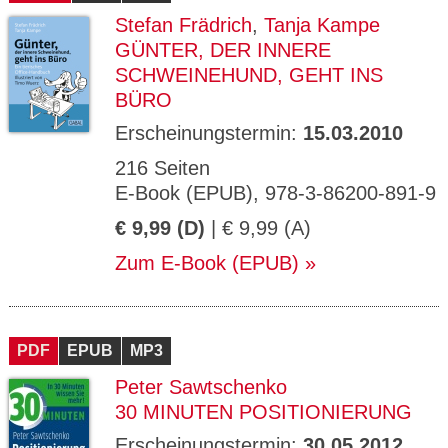
Stefan Frädrich
,
Tanja Kampe
GÜNTER, DER INNERE
SCHWEINEHUND, GEHT INS
BÜRO
Erscheinungstermin:
15.03.2010
216 Seiten
E-Book (EPUB), 978-3-86200-891-9
€ 9,99 (D)
| € 9,99 (A)
Zum E-Book (EPUB)
PDF
EPUB
MP3
Peter Sawtschenko
30 MINUTEN POSITIONIERUNG
Erscheinungstermin:
30.05.2012