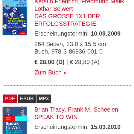
Kerstin Friedrich
,
Fredmund Malik
,
Lothar Seiwert
DAS GROSSE 1X1 DER E
RFOLGSSTRATEGIE
Erscheinungstermin:
10.09.2009
264 Seiten, 23,0 x 15,5 cm
Buch, 978-3-86936-001-0
€ 28,00 (D)
| € 28,80 (A)
Zum Buch
PDF
EPUB
MP3
Brian Tracy
,
Frank M. Scheelen
SPEAK TO WIN
Erscheinungstermin:
15.03.2010