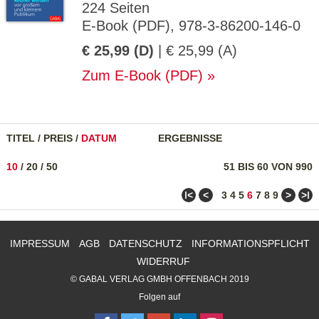
224 Seiten
E-Book (PDF), 978-3-86200-146-0
€ 25,99 (D)
| € 25,99 (A)
Zum E-Book (PDF)
TITEL
/
PREIS
/
DATUM
ERGEBNISSE
10
/
20
/
50
51 BIS 60 VON 990
ǀ<
<
>
>ǀ
3
4
5
6
7
8
9
IMPRESSUM
AGB
DATENSCHUTZ
INFORMATIONSPFLICHT
WIDERRUF
© GABAL VERLAG GMBH OFFENBACH 2019
Folgen auf