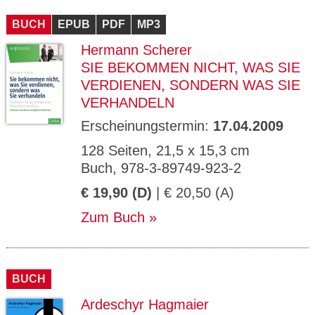
CMS_S
gabal-
Se
Wird für die Speicherung der Benutzer-
T
ESSION
verlag.
ssi
Session verwendet
T
BUCH
_ID
EPUB
de
PDF
MP3
on
P
H
Hermann Scherer
gabal-
Speichert den Zustimmungsstatus des
90
GV_CO
T
verlag.
Benutzers für Cookies auf der aktuellen
Ta
OKIES
T
SIE BEKOMMEN NICHT, WAS SIE
de
Domäne.
ge
P
VERDIENEN, SONDERN WAS SIE
VERHANDELN
Erscheinungstermin:
17.04.2009
128 Seiten, 21,5 x 15,3 cm
Buch, 978-3-89749-923-2
€ 19,90 (D)
| € 20,50 (A)
Zum Buch
BUCH
Ardeschyr Hagmaier