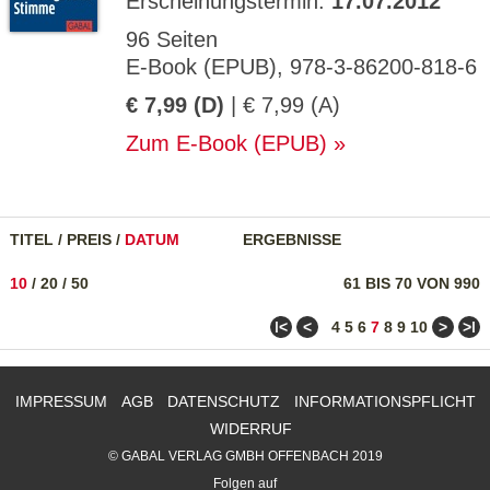
Erscheinungstermin:
17.07.2012
96 Seiten
E-Book (EPUB), 978-3-86200-818-6
€ 7,99 (D)
| € 7,99 (A)
Zum E-Book (EPUB)
TITEL
/
PREIS
/
DATUM
ERGEBNISSE
10
/
20
/
50
61 BIS 70 VON 990
ǀ<
<
>
>ǀ
4
5
6
7
8
9
10
IMPRESSUM
AGB
DATENSCHUTZ
INFORMATIONSPFLICHT
WIDERRUF
© GABAL VERLAG GMBH OFFENBACH 2019
Folgen auf