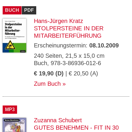
CMS_S
gabal-
Se
Wird für die Speicherung der Benutzer-
T
ESSION
verlag.
ssi
Session verwendet
T
BUCH
_ID
PDF
de
on
P
H
Hans-Jürgen Kratz
gabal-
Speichert den Zustimmungsstatus des
90
GV_CO
T
verlag.
Benutzers für Cookies auf der aktuellen
Ta
OKIES
T
STOLPERSTEINE IN DER
de
Domäne.
ge
P
MITARBEITERFÜHRUNG
Erscheinungstermin:
08.10.2009
240 Seiten, 21,5 x 15,0 cm
Buch, 978-3-86936-012-6
€ 19,90 (D)
| € 20,50 (A)
Zum Buch
MP3
Zuzanna Schubert
GUTES BENEHMEN - FIT IN 30