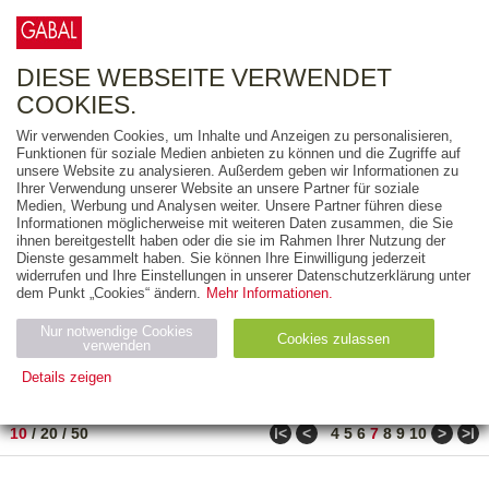
0
ARTIKEL
0.00 €
DIESE WEBSEITE VERWENDET
COOKIES.
Wir verwenden Cookies, um Inhalte und Anzeigen zu personalisieren,
FREITEXT
Funktionen für soziale Medien anbieten zu können und die Zugriffe auf
unsere Website zu analysieren. Außerdem geben wir Informationen zu
Ihrer Verwendung unserer Website an unsere Partner für soziale
AUSGABEART
Medien, Werbung und Analysen weiter. Unsere Partner führen diese
Informationen möglicherweise mit weiteren Daten zusammen, die Sie
AUS DER REIHE
ihnen bereitgestellt haben oder die sie im Rahmen Ihrer Nutzung der
Dienste gesammelt haben. Sie können Ihre Einwilligung jederzeit
widerrufen und Ihre Einstellungen in unserer Datenschutzerklärung unter
ZUM THEMA
dem Punkt „Cookies“ ändern.
Mehr Informationen.
Nur notwendige Cookies
Neuerscheinung
Bestseller
Cookies zulassen
suchen
verwenden
Details zeigen
TITEL
/
PREIS
/
DATUM
61 BIS 70 VON 990
Notwendig (2)
Statistiken (4)
Marketing (4)
ǀ<
<
>
>ǀ
10
/
20
/
50
4
5
6
7
8
9
10
Anbiet
Abl
Ty
Name
Zweck
er
auf
p
H