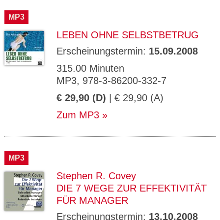
CMS_S
gabal-
Se
Wird für die Speicherung der Benutzer-
T
ESSION
verlag.
ssi
Session verwendet
T
MP3
_ID
de
on
P
H
LEBEN OHNE SELBSTBETRUG
gabal-
Speichert den Zustimmungsstatus des
90
GV_CO
T
verlag.
Benutzers für Cookies auf der aktuellen
Ta
OKIES
T
de
Domäne.
ge
Erscheinungstermin:
15.09.2008
P
315.00 Minuten
MP3, 978-3-86200-332-7
€ 29,90 (D)
| € 29,90 (A)
Zum MP3
MP3
Stephen R. Covey
DIE 7 WEGE ZUR EFFEKTIVITÄT
FÜR MANAGER
Erscheinungstermin:
13.10.2008