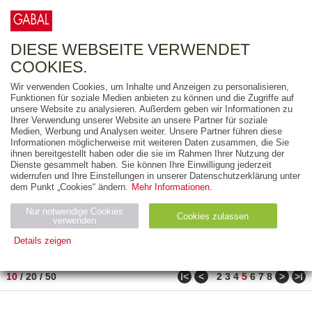
0
ARTIKEL
0.00 €
DIESE WEBSEITE VERWENDET
COOKIES.
Wir verwenden Cookies, um Inhalte und Anzeigen zu personalisieren,
FREITEXT
Funktionen für soziale Medien anbieten zu können und die Zugriffe auf
unsere Website zu analysieren. Außerdem geben wir Informationen zu
Ihrer Verwendung unserer Website an unsere Partner für soziale
AUSGABEART
Medien, Werbung und Analysen weiter. Unsere Partner führen diese
Informationen möglicherweise mit weiteren Daten zusammen, die Sie
AUS DER REIHE
ihnen bereitgestellt haben oder die sie im Rahmen Ihrer Nutzung der
Dienste gesammelt haben. Sie können Ihre Einwilligung jederzeit
widerrufen und Ihre Einstellungen in unserer Datenschutzerklärung unter
ZUM THEMA
dem Punkt „Cookies“ ändern.
Mehr Informationen.
Nur notwendige Cookies
Neuerscheinung
Bestseller
Cookies zulassen
suchen
verwenden
Details zeigen
TITEL
/
PREIS
/
DATUM
41 BIS 50 VON 990
Notwendig (2)
Statistiken (4)
Marketing (4)
ǀ<
<
>
>ǀ
10
/
20
/
50
2
3
4
5
6
7
8
Anbiet
Abl
Ty
Name
Zweck
er
auf
p
H