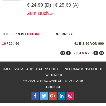
€ 24,90 (D)
| € 25,60 (A)
Zum Buch
TITEL
/
PREIS
/
DATUM
ERGEBNISSE
10
/
20
/
50
41 BIS 50 VON 990
ǀ<
<
>
>ǀ
2
3
4
5
6
7
8
IMPRESSUM
AGB
DATENSCHUTZ
INFORMATIONSPFLICHT
WIDERRUF
© GABAL VERLAG GMBH OFFENBACH 2019
Folgen auf