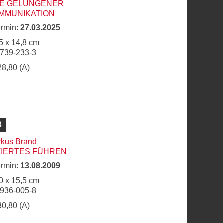
TE GELUNGENER
MMUNIKATION
ermin:
27.03.2025
5 x 14,8 cm
6739-233-3
28,80 (A)
3
kus Brand
TIERTES FÜHREN
ermin:
13.08.2009
0 x 15,5 cm
6936-005-8
30,80 (A)