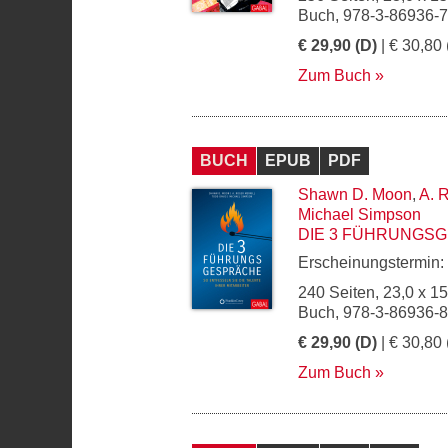
Buch, 978-3-86936-
€ 29,90 (D)
| € 30,80 
Zum Buch
BUCH
EPUB
PDF
Shawn D. Moon
,
A. R
Michael Simpson
DIE 3 FÜHRUNGS
Erscheinungstermin:
240 Seiten, 23,0 x 1
Buch, 978-3-86936-
€ 29,90 (D)
| € 30,80 
Zum Buch