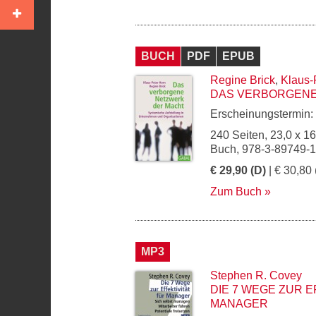
BUCH
PDF
EPUB
Regine Brick
,
Klaus-
DAS VERBORGENE
Erscheinungstermin:
240 Seiten, 23,0 x 1
Buch, 978-3-89749-
€ 29,90 (D)
| € 30,80 
Zum Buch
MP3
Stephen R. Covey
DIE 7 WEGE ZUR E
MANAGER