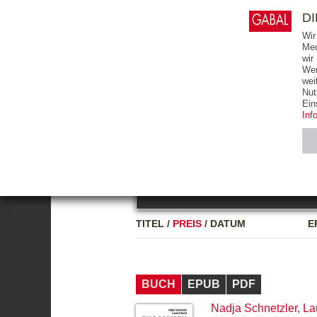
0
ARTIKEL
0.00 €
D
Wir
Med
wir
Wer
START
BÜCHER
wei
Nut
GESAMTVERZEICHNIS
BÜCHER
E-BO
Ein
Inf
FREITEXT
Neuerscheinung
Bests
Notwendig (2)
Name
TITEL
/
PREIS
/
DATUM
E
CMS_SESSIO
GV_COOKIES
BUCH
EPUB
PDF
Nadja Schnetzler
,
La