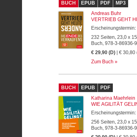
BUCH
EPUB
PDF
MP3
Andreas Buhr
VERTRIEB GEHT 
Erscheinungstermin:
232 Seiten, 23,0 x 1
Buch, 978-3-86936-
€ 29,90 (D)
| € 30,80 
Zum Buch
BUCH
EPUB
PDF
Katharina Maehrlein
WIE AGILITÄT GEL
Erscheinungstermin:
256 Seiten, 23,0 x 1
Buch, 978-3-86936-