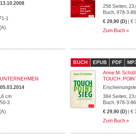
13.10.2008
256 Seiten, 23,
Buch, 978-3-8
71-1
€ 29,90 (D)
| € 
(A)
Zum Buch
BUCH
EPUB
PDF
MP
Anne M. Schüll
-UNTERNEHMEN
TOUCH. POINT
05.03.2014
Erscheinungst
5,6 cm
384 Seiten, 23,
550-3
Buch, 978-3-8
(A)
€ 29,90 (D)
| € 
Zum Buch