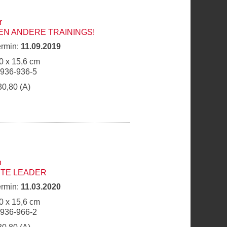
r
N ANDERE TRAININGS!
ermin:
11.09.2019
0 x 15,6 cm
6936-936-5
30,80 (A)
h
TE LEADER
ermin:
11.03.2020
0 x 15,6 cm
6936-966-2