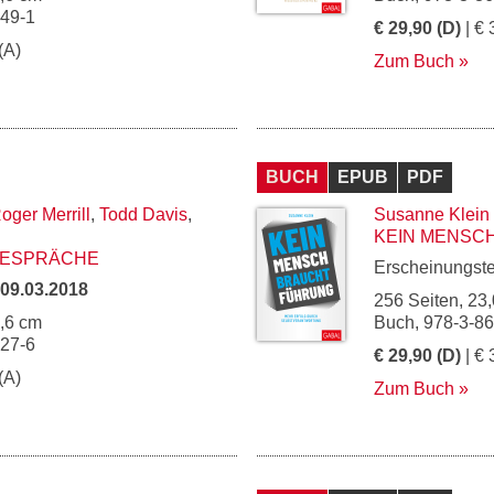
749-1
€ 29,90 (D)
| € 
(A)
Zum Buch
BUCH
EPUB
PDF
oger Merrill
,
Todd Davis
,
Susanne Klein
KEIN MENSC
GESPRÄCHE
Erscheinungst
09.03.2018
256 Seiten, 23,
5,6 cm
Buch, 978-3-8
827-6
€ 29,90 (D)
| € 
(A)
Zum Buch