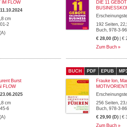
 IM FLOW
DIE 11 GEBO
BUSINESSKO
11.10.2024
Erscheinungst
4,8 cm
201-2
192 Seiten, 22,
Buch, 978-3-9
(A)
€ 28,00 (D)
| € 
Zum Buch
BUCH
PDF
EPUB
MP
urent Burst
Frauke Ion
,
Mar
N FLOW
MOTIVORIEN
23.06.2025
Erscheinungst
4,8 cm
256 Seiten, 23,
245-6
Buch, 978-3-8
(A)
€ 29,90 (D)
| € 
Zum Buch