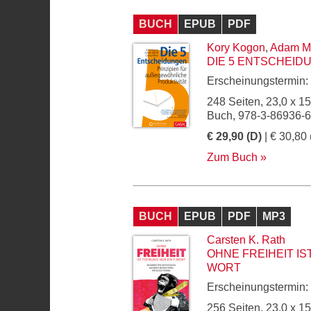
BUCH
EPUB
PDF
Kory Kogon
,
Adam Me
DIE 5 ENTSCHEID
Erscheinungstermin:
248 Seiten, 23,0 x 1
Buch, 978-3-86936-
€ 29,90 (D)
| € 30,80 
Zum Buch
BUCH
EPUB
PDF
MP3
Carsten K. Rath
OHNE FREIHEIT IS
WORT
Erscheinungstermin:
256 Seiten, 23,0 x 1