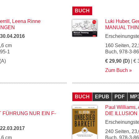
BUCH
rrill
,
Leena Rinne
Luki Huber
,
Ger
UNGEN
MANUAL THIN
30.04.2016
Erscheinungst
5,6 cm
160 Seiten, 22,
695-1
Buch, 978-3-8
(A)
€ 29,90 (D)
| € 
Zum Buch
BUCH
EPUB
PDF
MP
Paul Williams
,
T FÜHRUNG NUR EIN F-
DIE ILLUSIO
Erscheinungst
22.03.2017
240 Seiten, 23,
5,6 cm
Buch, 978-3-8