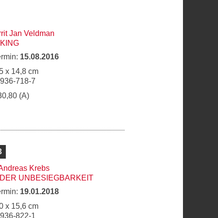
rit Jan Veldman
KING
ermin:
15.08.2016
5 x 14,8 cm
6936-718-7
30,80 (A)
3
Andreas Krebs
N DER UNBESIEGBARKEIT
ermin:
19.01.2018
0 x 15,6 cm
6936-822-1