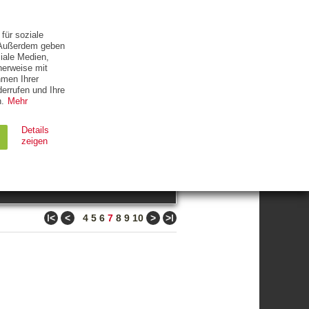
ETTER
KONTAKT
für soziale
. Außerdem geben
iale Medien,
herweise mit
hmen Ihrer
errufen und Ihre
.
Mehr
ZUM THEMA
Details
zeigen
suchen
Ablauf
Typ
ǀ<
<
>
>ǀ
4
5
6
7
8
9
10
Session
HTTP
90 Tage
HTTP