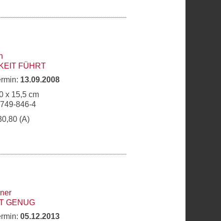
h
KEIT FÜHRT
ermin:
13.09.2008
0 x 15,5 cm
9749-846-4
30,80 (A)
ner
HT GENUG
ermin:
05.12.2013