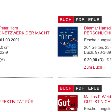
BUCH
PDF
EPUB
Peter Horn
Dietmar Hansc
 NETZWERK DER MACHT
PERSÖNLICH
01.03.2001
Erscheinungst
6,0 cm
264 Seiten, 23,
122-9
Buch, 978-3-8
(A)
€ 29,90 (D)
| € 
Zum Buch
BUCH
PDF
EPUB
Markus F. Weid
FFEKTIVITÄT FÜR
GUT IST NIC
Erscheinungst