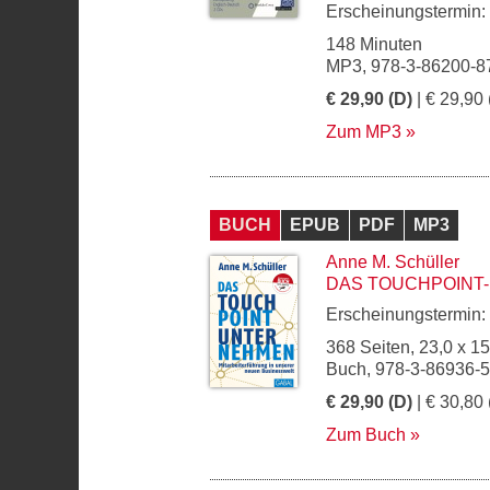
Erscheinungstermin:
148 Minuten
MP3, 978-3-86200-8
€ 29,90 (D)
| € 29,90 
Zum MP3
BUCH
EPUB
PDF
MP3
Anne M. Schüller
DAS TOUCHPOINT
Erscheinungstermin:
368 Seiten, 23,0 x 1
Buch, 978-3-86936-
€ 29,90 (D)
| € 30,80 
Zum Buch