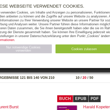
RIGHTS
PRESSE
HANDEL
FÜR UNTERNEHMEN
NEWSL
IESE WEBSEITE VERWENDET COOKIES.
 verwenden Cookies, um Inhalte und Anzeigen zu personalisieren, Funktionen 
ien anbieten zu können und die Zugriffe auf unsere Website zu analysieren
 Informationen zu Ihrer Verwendung unserer Website an unsere Partner für soz
bung und Analysen weiter. Unsere Partner führen diese Informationen möglic
THEMEN
AUTOREN
VERLAG
teren Daten zusammen, die Sie ihnen bereitgestellt haben oder die sie im Ra
zung der Dienste gesammelt haben. Sie können Ihre Einwilligung jederzeit wid
OKS
AUDIO-CDS
MP3
NON-BOOKS
stellungen in unserer Datenschutzerklärung unter dem Punkt „Cookies“ ändern
ormationen.
AUSGABEART
AUS DER REIHE
Nur notwendige Cookies
Cookies zulassen
verwenden
eller
Statistiken (4)
Marketing (4)
Anbieter
Zweck
RGEBNISSE
121 BIS 140 VON 210
10
/
20
/
50
gabal-
N_ID
Wird für die Speicherung der Benutzer-Session verwendet
verlag.de
gabal-
Speichert den Zustimmungsstatus des Benutzers für Cookies
verlag.de
auf der aktuellen Domäne.
BUCH
EPUB
PDF
urent Burst
Harald Kopeter