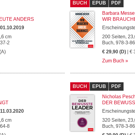
BUCH
EPUB
PDF
Barbara Messe
HEUTE ANDERS
WIR BRAUCHE
01.10.2019
Erscheinungst
5,6 cm
200 Seiten, 23,
937-2
Buch, 978-3-8
(A)
€ 29,90 (D)
| € 
Zum Buch
BUCH
EPUB
PDF
Nicholas Pesc
INGT
DER BEWUSS
11.03.2020
Erscheinungst
5,6 cm
320 Seiten, 23,
964-8
Buch, 978-3-8