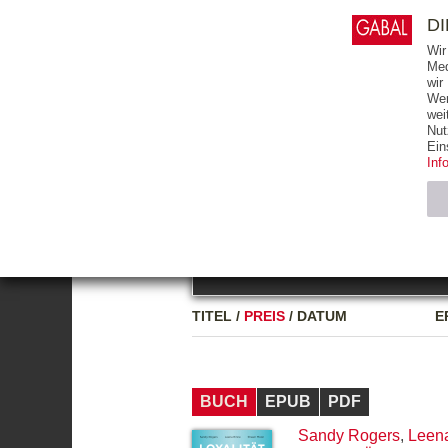
0
ARTIKEL
0.00 €
D
Wir
Med
wir
Wer
START
BÜCHER
wei
Nut
GESAMTVERZEICHNIS
BÜCHER
E-BO
Ein
Inf
FREITEXT
Neuerscheinung
Bests
Notwendig (2)
Name
TITEL
/
PREIS
/
DATUM
E
CMS_SESSIO
GV_COOKIES
BUCH
EPUB
PDF
Sandy Rogers
,
Leen