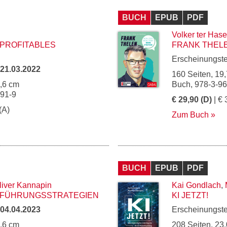
BUCH
EPUB
PDF
Volker ter Has
 PROFITABLES
FRANK THEL
Erscheinungst
21.03.2022
160 Seiten, 19,
5,6 cm
Buch, 978-3-9
091-9
€ 29,90 (D)
| € 
(A)
Zum Buch
BUCH
EPUB
PDF
liver Kannapin
Kai Gondlach
,
N FÜHRUNGSSTRATEGIEN
KI JETZT!
04.04.2023
Erscheinungst
5,6 cm
208 Seiten, 23,