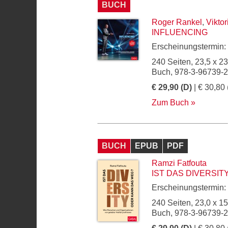
BUCH
Roger Rankel
,
Vikto
INFLUENCING
Erscheinungstermin:
240 Seiten, 23,5 x 2
Buch, 978-3-96739-
€ 29,90 (D)
| € 30,80 
Zum Buch
BUCH
EPUB
PDF
Ramzi Fatfouta
IST DAS DIVERSI
Erscheinungstermin:
240 Seiten, 23,0 x 1
Buch, 978-3-96739-