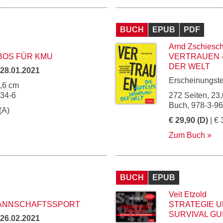
BUCH
EPUB
PDF
Arnd Zschiesc
BOS FÜR KMU
VERTRAUEN 
DER WELT
28.01.2021
Erscheinungst
5,6 cm
034-6
272 Seiten, 23,
Buch, 978-3-9
(A)
€ 29,90 (D)
| € 
Zum Buch
BUCH
EPUB
Veit Etzold
 MANNSCHAFTSSPORT
STRATEGIE U
SURVIVAL G
26.02.2021