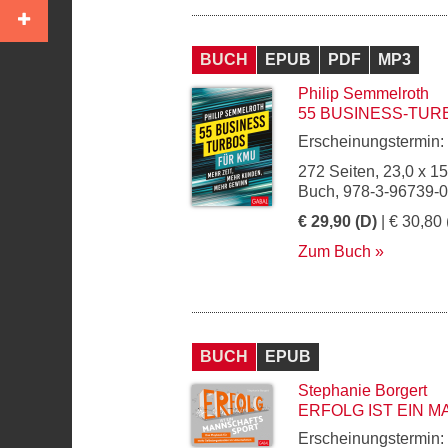
BUCH
EPUB
PDF
MP3
Philip Semmelroth
55 BUSINESS-TUR
Erscheinungstermin:
272 Seiten, 23,0 x 1
Buch, 978-3-96739-
€ 29,90 (D)
| € 30,80 
Zum Buch
BUCH
EPUB
Stephanie Borgert
ERFOLG IST EIN
Erscheinungstermin: