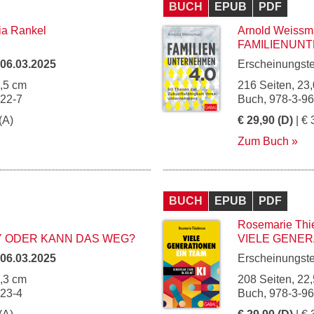
BUCH
EPUB
PDF
ria Rankel
Arnold Weiss
FAMILIENUNT
06.03.2025
Erscheinungst
3,5 cm
216 Seiten, 23,
222-7
Buch, 978-3-9
(A)
€ 29,90 (D)
| € 
Zum Buch
BUCH
EPUB
PDF
Rosemarie Th
TY ODER KANN DAS WEG?
VIELE GENER
06.03.2025
Erscheinungst
5,3 cm
208 Seiten, 22,
223-4
Buch, 978-3-9