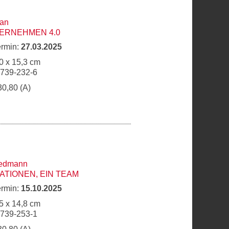
man
ERNEHMEN 4.0
ermin:
27.03.2025
0 x 15,3 cm
6739-232-6
30,80 (A)
iedmann
ATIONEN, EIN TEAM
ermin:
15.10.2025
5 x 14,8 cm
6739-253-1