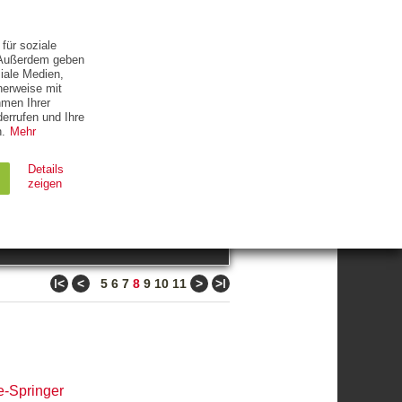
ETTER
KONTAKT
für soziale
. Außerdem geben
iale Medien,
herweise mit
hmen Ihrer
errufen und Ihre
.
Mehr
ZUM THEMA
Details
zeigen
suchen
Ablauf
Typ
ǀ<
<
>
>ǀ
5
6
7
8
9
10
11
Session
HTTP
90 Tage
HTTP
e-Springer