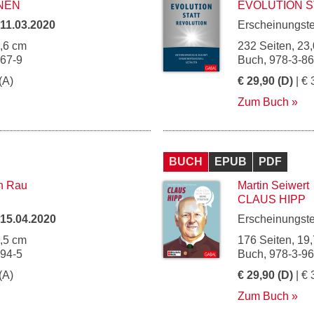
NEN
EVOLUTION S
11.03.2020
Erscheinungst
5,6 cm
232 Seiten, 23,
967-9
Buch, 978-3-8
(A)
€ 29,90 (D)
| € 
Zum Buch
BUCH
EPUB
PDF
in Rau
Martin Seiwert
CLAUS HIPP
15.04.2020
Erscheinungst
4,5 cm
176 Seiten, 19,
994-5
Buch, 978-3-9
(A)
€ 29,90 (D)
| € 
Zum Buch