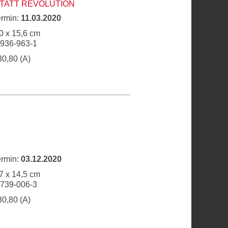
TATT REVOLUTION
ermin:
11.03.2020
0 x 15,6 cm
6936-963-1
30,80 (A)
ermin:
03.12.2020
7 x 14,5 cm
6739-006-3
30,80 (A)