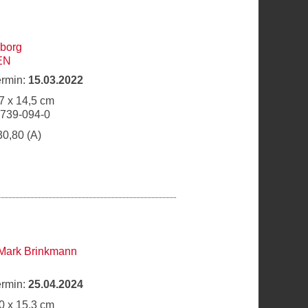
eborg
EN
ermin:
15.03.2022
7 x 14,5 cm
6739-094-0
30,80 (A)
Mark Brinkmann
ermin:
25.04.2024
0 x 15,3 cm