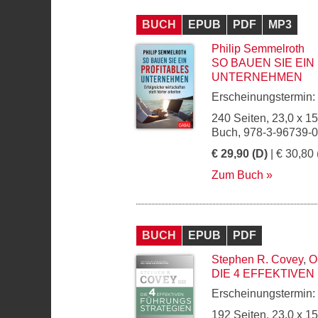
BUCH
EPUB
PDF
MP3
Philip Semmelroth
SO BAUEN SIE EIN
UNTERNEHMEN
Erscheinungstermin:
240 Seiten, 23,0 x 1
Buch, 978-3-96739-
€ 29,90 (D)
| € 30,80 
Zum Buch
BUCH
EPUB
PDF
Stephen R. Covey
,
O
DIE 4 EFFEKTIVE
Erscheinungstermin:
192 Seiten, 23,0 x 1