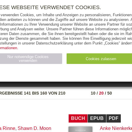
RIGHTS
PRESSE
HANDEL
FÜR UNTERNEHMEN
NEWSL
IESE WEBSEITE VERWENDET COOKIES.
 verwenden Cookies, um Inhalte und Anzeigen zu personalisieren, Funktionen 
ien anbieten zu können und die Zugriffe auf unsere Website zu analysieren
 Informationen zu Ihrer Verwendung unserer Website an unsere Partner für soz
bung und Analysen weiter. Unsere Partner führen diese Informationen möglic
THEMEN
AUTOREN
VERLAG
teren Daten zusammen, die Sie ihnen bereitgestellt haben oder die sie im Ra
zung der Dienste gesammelt haben. Sie können Ihre Einwilligung jederzeit wid
OKS
AUDIO-CDS
MP3
NON-BOOKS
stellungen in unserer Datenschutzerklärung unter dem Punkt „Cookies“ ändern
ormationen.
AUSGABEART
AUS DER REIHE
Nur notwendige Cookies
Cookies zulassen
verwenden
eller
Statistiken (4)
Marketing (4)
Anbieter
Zweck
RGEBNISSE
141 BIS 160 VON 210
10
/
20
/
50
gabal-
N_ID
Wird für die Speicherung der Benutzer-Session verwendet
verlag.de
gabal-
Speichert den Zustimmungsstatus des Benutzers für Cookies
verlag.de
auf der aktuellen Domäne.
BUCH
EPUB
PDF
a Rinne
,
Shawn D. Moon
Anke Nienkerk