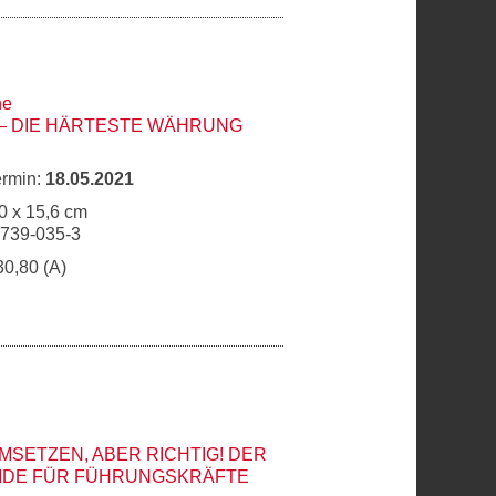
he
– DIE HÄRTESTE WÄHRUNG
ermin:
18.05.2021
0 x 15,6 cm
6739-035-3
30,80 (A)
MSETZEN, ABER RICHTIG! DER
UIDE FÜR FÜHRUNGSKRÄFTE