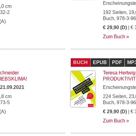
Erscheinungst
5,0 cm
032-2
192 Seiten, 19,
Buch, 978-3-9
(A)
€ 29,90 (D)
| € 
Zum Buch
BUCH
EPUB
PDF
MP
chneider
Teresa Hertwig
IEBSKLIMA!
PRODUKTIVIT
21.09.2021
Erscheinungst
4,8 cm
224 Seiten, 23,
073-5
Buch, 978-3-9
(A)
€ 29,90 (D)
| € 
Zum Buch