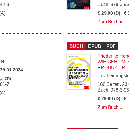
142-8
Buch, 978-3-9
(A)
€ 29,90 (D)
| € 
Zum Buch
BUCH
EPUB
PDF
Friederike Hoh
RN
WIE GEHT MO
PRODUZIERE
25.01.2024
Erscheinungst
5,3 cm
181-7
168 Seiten, 23,
Buch, 978-3-9
(A)
€ 29,90 (D)
| € 
Zum Buch