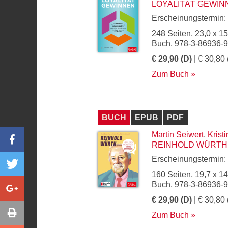
LOYALITÄT GEWIN
Erscheinungstermin:
248 Seiten, 23,0 x 1
Buch, 978-3-86936-
€ 29,90 (D)
| € 30,80 
Zum Buch
BUCH
EPUB
PDF
Martin Seiwert
,
Krist
REINHOLD WÜRTH
Erscheinungstermin:
160 Seiten, 19,7 x 1
Buch, 978-3-86936-
€ 29,90 (D)
| € 30,80 
Zum Buch