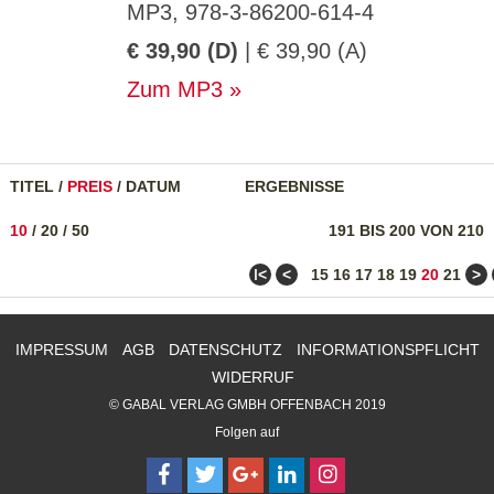
MP3, 978-3-86200-614-4
€ 39,90 (D)
| € 39,90 (A)
Zum MP3
TITEL
/
PREIS
/
DATUM
ERGEBNISSE
10
/
20
/
50
191 BIS 200 VON 210
ǀ<
<
>
15
16
17
18
19
20
21
IMPRESSUM
AGB
DATENSCHUTZ
INFORMATIONSPFLICHT
WIDERRUF
© GABAL VERLAG GMBH OFFENBACH 2019
Folgen auf