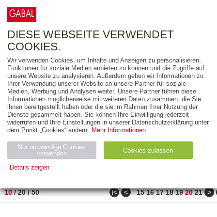
0
ARTIKEL
0.00 €
DIESE WEBSEITE VERWENDET
COOKIES.
Wir verwenden Cookies, um Inhalte und Anzeigen zu personalisieren,
FREITEXT
Funktionen für soziale Medien anbieten zu können und die Zugriffe auf
unsere Website zu analysieren. Außerdem geben wir Informationen zu
Ihrer Verwendung unserer Website an unsere Partner für soziale
AUSGABEART
Medien, Werbung und Analysen weiter. Unsere Partner führen diese
Informationen möglicherweise mit weiteren Daten zusammen, die Sie
AUS DER REIHE
ihnen bereitgestellt haben oder die sie im Rahmen Ihrer Nutzung der
Dienste gesammelt haben. Sie können Ihre Einwilligung jederzeit
widerrufen und Ihre Einstellungen in unserer Datenschutzerklärung unter
ZUM THEMA
dem Punkt „Cookies“ ändern.
Mehr Informationen.
Nur notwendige Cookies
Neuerscheinung
Bestseller
Cookies zulassen
suchen
verwenden
Details zeigen
TITEL
/
PREIS
/
DATUM
191 BIS 200 VON 210
Notwendig (2)
Statistiken (4)
Marketing (4)
ǀ<
<
>
10
/
20
/
50
15
16
17
18
19
20
21
Anbiet
Abl
Ty
Name
Zweck
er
auf
p
H