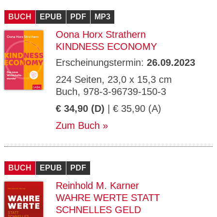
CMS_S
gabal-
Se
Wird für die Speicherung der Benutzer-
T
ESSION
verlag.
ssi
Session verwendet
T
BUCH
_ID
EPUB
de
PDF
MP3
on
P
H
Oona Horx Strathern
gabal-
Speichert den Zustimmungsstatus des
90
GV_CO
T
verlag.
Benutzers für Cookies auf der aktuellen
Ta
OKIES
T
KINDNESS ECONOMY
de
Domäne.
ge
P
Erscheinungstermin:
26.09.2023
224 Seiten, 23,0 x 15,3 cm
Buch, 978-3-96739-150-3
€ 34,90 (D)
| € 35,90 (A)
Zum Buch
BUCH
EPUB
PDF
Reinhold M. Karner
WAHRE WERTE STATT
SCHNELLES GELD