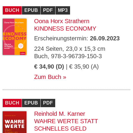
CMS_S
gabal-
Se
Wird für die Speicherung der Benutzer-
T
ESSION
verlag.
ssi
Session verwendet
T
BUCH
_ID
EPUB
de
PDF
MP3
on
P
H
Oona Horx Strathern
gabal-
Speichert den Zustimmungsstatus des
90
GV_CO
T
verlag.
Benutzers für Cookies auf der aktuellen
Ta
OKIES
T
KINDNESS ECONOMY
de
Domäne.
ge
P
Erscheinungstermin:
26.09.2023
224 Seiten, 23,0 x 15,3 cm
Buch, 978-3-96739-150-3
€ 34,90 (D)
| € 35,90 (A)
Zum Buch
BUCH
EPUB
PDF
Reinhold M. Karner
WAHRE WERTE STATT
SCHNELLES GELD