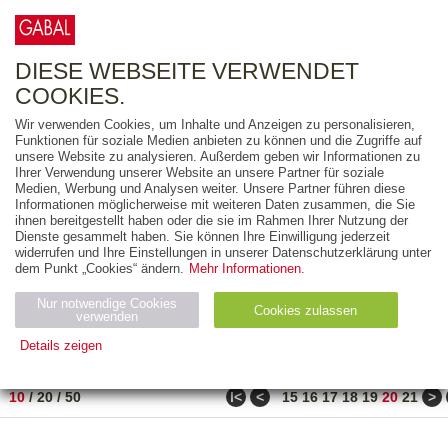
0
ARTIKEL
0.00 €
DIESE WEBSEITE VERWENDET
COOKIES.
Wir verwenden Cookies, um Inhalte und Anzeigen zu personalisieren,
FREITEXT
Funktionen für soziale Medien anbieten zu können und die Zugriffe auf
unsere Website zu analysieren. Außerdem geben wir Informationen zu
Ihrer Verwendung unserer Website an unsere Partner für soziale
AUSGABEART
Medien, Werbung und Analysen weiter. Unsere Partner führen diese
Informationen möglicherweise mit weiteren Daten zusammen, die Sie
AUS DER REIHE
ihnen bereitgestellt haben oder die sie im Rahmen Ihrer Nutzung der
Dienste gesammelt haben. Sie können Ihre Einwilligung jederzeit
widerrufen und Ihre Einstellungen in unserer Datenschutzerklärung unter
ZUM THEMA
dem Punkt „Cookies“ ändern.
Mehr Informationen.
Nur notwendige Cookies
Neuerscheinung
Bestseller
Cookies zulassen
suchen
verwenden
Details zeigen
TITEL
/
PREIS
/
DATUM
191 BIS 200 VON 210
Notwendig (2)
Statistiken (4)
Marketing (4)
ǀ<
<
>
10
/
20
/
50
15
16
17
18
19
20
21
Anbiet
Abl
Ty
Name
Zweck
er
auf
p
H