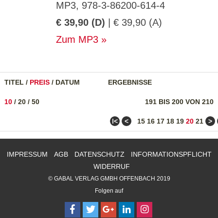
MP3, 978-3-86200-614-4
€ 39,90 (D)
| € 39,90 (A)
Zum MP3
TITEL
/
PREIS
/
DATUM
ERGEBNISSE
10
/
20
/
50
191 BIS 200 VON 210
ǀ<
<
>
15
16
17
18
19
20
21
IMPRESSUM
AGB
DATENSCHUTZ
INFORMATIONSPFLICHT
WIDERRUF
© GABAL VERLAG GMBH OFFENBACH 2019
Folgen auf