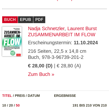
BUCH
EPUB
PDF
Nadja Schnetzler
,
Laurent Burst
ZUSAMMENARBEIT IM FLOW
Erscheinungstermin:
11.10.2024
216 Seiten, 22,5 x 14,8 cm
Buch, 978-3-96739-201-2
€ 28,00 (D)
| € 28,80 (A)
Zum Buch
TITEL
/
PREIS
/
DATUM
ERGEBNISSE
10
/
20
/
50
191 BIS 210 VON 210