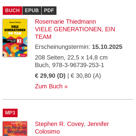
CMS_S
gabal-
Se
Wird für die Speicherung der Benutzer-
T
ESSION
verlag.
ssi
Session verwendet
T
BUCH
_ID
EPUB
de
PDF
on
P
H
Rosemarie Thiedmann
gabal-
Speichert den Zustimmungsstatus des
90
GV_CO
T
verlag.
Benutzers für Cookies auf der aktuellen
Ta
OKIES
T
VIELE GENERATIONEN, EIN
de
Domäne.
ge
P
TEAM
Erscheinungstermin:
15.10.2025
208 Seiten, 22,5 x 14,8 cm
Buch, 978-3-96739-253-1
€ 29,90 (D)
| € 30,80 (A)
Zum Buch
MP3
Stephen R. Covey
,
Jennifer
Colosimo