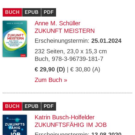
BUCH
EPUB
PDF
Anne M. Schüller
ZUKUNFT MEISTERN
Erscheinungstermin:
25.01.2024
232 Seiten, 23,0 x 15,3 cm
Buch, 978-3-96739-181-7
€ 29,90 (D)
| € 30,80 (A)
Zum Buch
BUCH
EPUB
PDF
Katrin Busch-Holfelder
ZUKUNFTSFÄHIG IM JOB
Erscheinungstermin:
13.08.2020