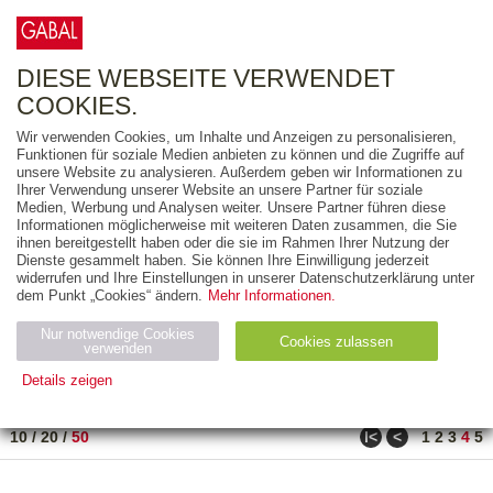
0
ARTIKEL
0.00 €
DIESE WEBSEITE VERWENDET
COOKIES.
Wir verwenden Cookies, um Inhalte und Anzeigen zu personalisieren,
FREITEXT
Funktionen für soziale Medien anbieten zu können und die Zugriffe auf
unsere Website zu analysieren. Außerdem geben wir Informationen zu
Ihrer Verwendung unserer Website an unsere Partner für soziale
AUSGABEART
Medien, Werbung und Analysen weiter. Unsere Partner führen diese
Informationen möglicherweise mit weiteren Daten zusammen, die Sie
AUS DER REIHE
ihnen bereitgestellt haben oder die sie im Rahmen Ihrer Nutzung der
Dienste gesammelt haben. Sie können Ihre Einwilligung jederzeit
widerrufen und Ihre Einstellungen in unserer Datenschutzerklärung unter
ZUM THEMA
dem Punkt „Cookies“ ändern.
Mehr Informationen.
Nur notwendige Cookies
Neuerscheinung
Bestseller
Cookies zulassen
suchen
verwenden
Details zeigen
TITEL
/
PREIS
/
DATUM
191 BIS 210 VON 210
Notwendig (2)
Statistiken (4)
Marketing (4)
ǀ<
<
10
/
20
/
50
1
2
3
4
5
Anbiet
Abl
Ty
Name
Zweck
er
auf
p
H