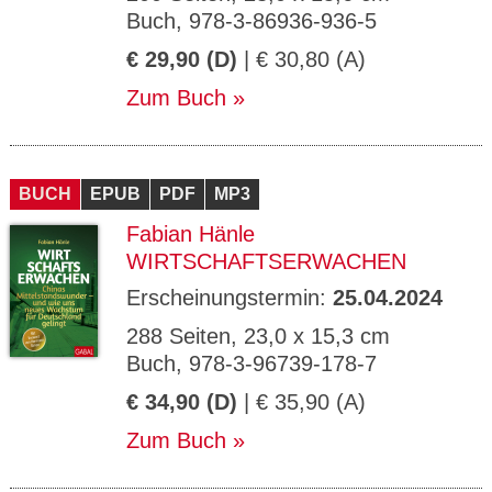
Buch, 978-3-86936-936-5
€ 29,90 (D)
| € 30,80 (A)
Zum Buch
BUCH
EPUB
PDF
MP3
Fabian Hänle
WIRTSCHAFTSERWACHEN
Erscheinungstermin:
25.04.2024
288 Seiten, 23,0 x 15,3 cm
Buch, 978-3-96739-178-7
€ 34,90 (D)
| € 35,90 (A)
Zum Buch