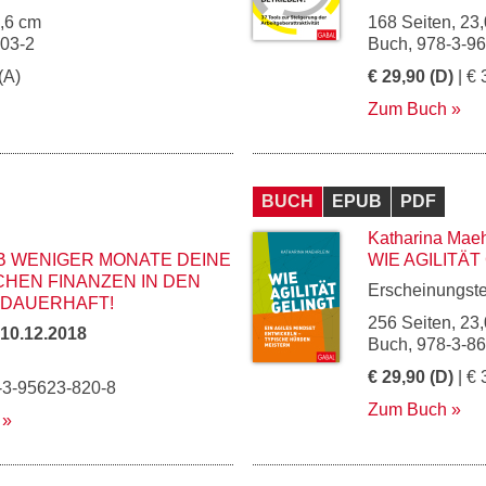
5,6 cm
168 Seiten, 23,
003-2
Buch, 978-3-9
(A)
€ 29,90 (D)
| € 
Zum Buch
BUCH
EPUB
PDF
Katharina Maeh
B WENIGER MONATE DEINE
WIE AGILITÄT
HEN FINANZEN IN DEN
Erscheinungst
 DAUERHAFT!
256 Seiten, 23,
10.12.2018
Buch, 978-3-8
€ 29,90 (D)
| € 
-3-95623-820-8
Zum Buch