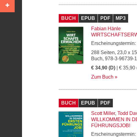
BUCH
EPUB
PDF
MP3
Fabian Hänle
WIRTSCHAFTSER
Erscheinungstermin:
288 Seiten, 23,0 x 1
Buch, 978-3-96739-
€ 34,90 (D)
| € 35,90 
Zum Buch
BUCH
EPUB
PDF
Scott Miller
,
Todd Dav
WILLKOMMEN IN D
FÜHRUNGSJOB!
Erscheinungstermin: