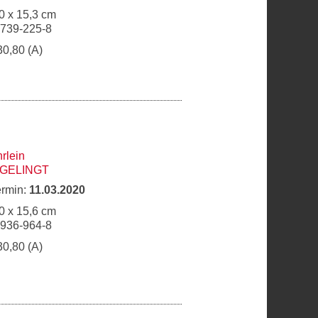
0 x 15,3 cm
6739-225-8
30,80 (A)
rlein
 GELINGT
ermin:
11.03.2020
0 x 15,6 cm
6936-964-8
30,80 (A)