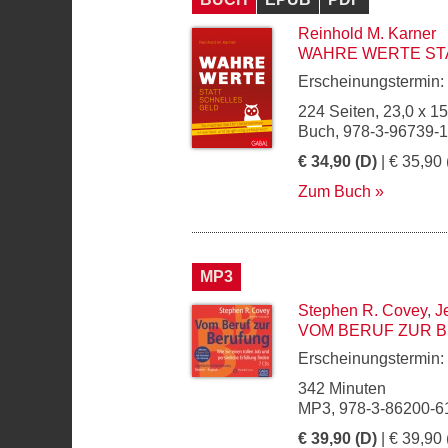
Reinhold M. Karner
WAHRE WERTE ST
Erscheinungstermin:
224 Seiten, 23,0 x 1
Buch, 978-3-96739-
€ 34,90 (D)
| € 35,90 
Zum Buch
MP3
Stephen R. Covey
,
J
VOM BERUF ZUR 
Erscheinungstermin:
342 Minuten
MP3, 978-3-86200-6
€ 39,90 (D)
| € 39,90 