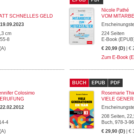
Nicole Pathé
ATT SCHNELLES GELD
VOM MITARBE
19.09.2023
Erscheinungst
5,3 cm
224 Seiten
155-8
E-Book (EPUB)
(A)
€ 20,99 (D)
| € 
Zum E-Book (
BUCH
EPUB
PDF
ennifer Colosimo
Rosemarie Th
BERUFUNG
VIELE GENER
22.02.2012
Erscheinungst
208 Seiten, 22,
14-4
Buch, 978-3-9
(A)
€ 29,90 (D)
| € 