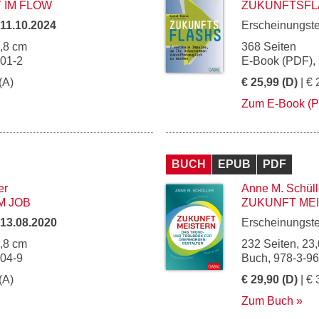
 IM FLOW
ZUKUNFTSFL
11.10.2024
Erscheinungst
4,8 cm
368 Seiten
201-2
E-Book (PDF),
(A)
€ 25,99 (D)
| € 
Zum E-Book (
BUCH
EPUB
PDF
er
Anne M. Schüll
M JOB
ZUKUNFT ME
13.08.2020
Erscheinungst
4,8 cm
232 Seiten, 23,
004-9
Buch, 978-3-9
(A)
€ 29,90 (D)
| € 
Zum Buch