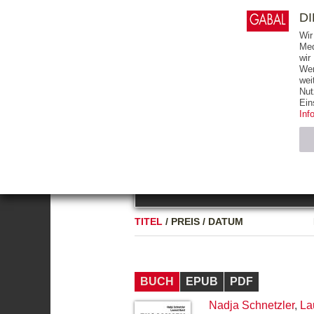
0
ARTIKEL
0.00 €
D
Wir
Med
wir
Wer
START
BÜCHER
wei
Nut
GESAMTVERZEICHNIS
BÜCHER
E-BO
Ein
Inf
FREITEXT
Neuerscheinung
Bests
Notwendig (2)
Name
TITEL
/
PREIS
/
DATUM
CMS_SESSIO
GV_COOKIES
BUCH
EPUB
PDF
Nadja Schnetzler
,
La