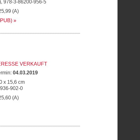
, 978-3-86200-956-5
25,99 (A)
EPUB)
ERESSE VERKAUFT
ermin:
04.03.2019
0 x 15,6 cm
6936-902-0
25,60 (A)