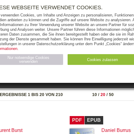
RIGHTS
PRESSE
HANDEL
FÜR UNTERNEHMEN
NEWSL
IESE WEBSEITE VERWENDET COOKIES.
 verwenden Cookies, um Inhalte und Anzeigen zu personalisieren, Funktionen 
ien anbieten zu können und die Zugriffe auf unsere Website zu analysieren
 Informationen zu Ihrer Verwendung unserer Website an unsere Partner für soz
bung und Analysen weiter. Unsere Partner führen diese Informationen möglic
THEMEN
AUTOREN
VERLAG
teren Daten zusammen, die Sie ihnen bereitgestellt haben oder die sie im Ra
zung der Dienste gesammelt haben. Sie können Ihre Einwilligung jederzeit wid
OKS
AUDIO-CDS
MP3
NON-BOOKS
stellungen in unserer Datenschutzerklärung unter dem Punkt „Cookies“ ändern
ormationen.
AUSGABEART
AUS DER REIHE
Nur notwendige Cookies
Cookies zulassen
verwenden
eller
Statistiken (4)
Marketing (4)
Anbieter
Zweck
ERGEBNISSE
1 BIS 20 VON 210
10
/
20
/
50
gabal-
N_ID
Wird für die Speicherung der Benutzer-Session verwendet
verlag.de
gabal-
Speichert den Zustimmungsstatus des Benutzers für Cookies
verlag.de
auf der aktuellen Domäne.
PDF
EPUB
urent Burst
Daniel Burrus