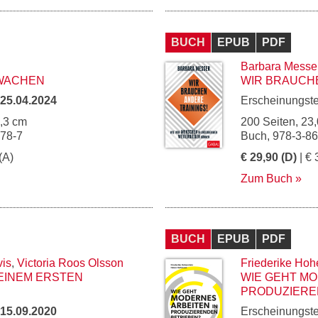
BUCH
EPUB
PDF
Barbara Messe
WACHEN
WIR BRAUCHE
25.04.2024
Erscheinungst
5,3 cm
200 Seiten, 23,
178-7
Buch, 978-3-8
(A)
€ 29,90 (D)
| € 
Zum Buch
BUCH
EPUB
PDF
is
,
Victoria Roos Olsson
Friederike Hoh
EINEM ERSTEN
WIE GEHT MO
PRODUZIERE
15.09.2020
Erscheinungst