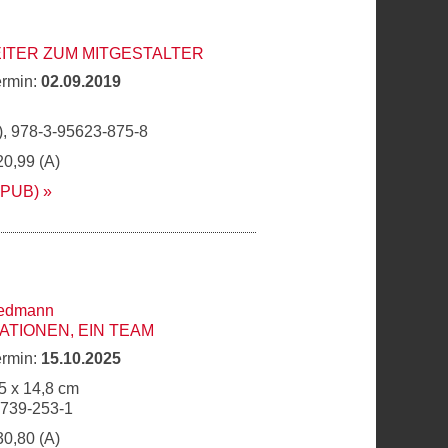
ITER ZUM MITGESTALTER
ermin:
02.09.2019
, 978-3-95623-875-8
20,99 (A)
EPUB)
iedmann
ATIONEN, EIN TEAM
ermin:
15.10.2025
5 x 14,8 cm
6739-253-1
30,80 (A)