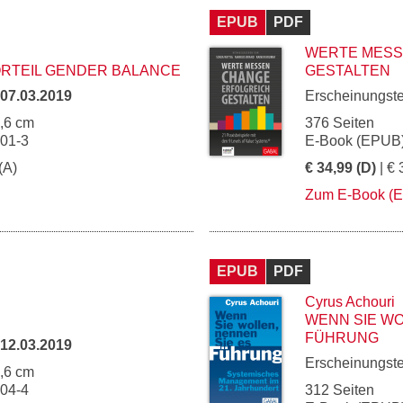
EPUB
PDF
WERTE MESS
TEIL GENDER BALANCE
GESTALTEN
07.03.2019
Erscheinungst
5,6 cm
376 Seiten
901-3
E-Book (EPUB)
(A)
€ 34,99 (D)
| € 
Zum E-Book (
EPUB
PDF
Cyrus Achouri
WENN SIE WO
FÜHRUNG
12.03.2019
Erscheinungst
5,6 cm
904-4
312 Seiten