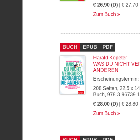
€ 26,90 (D)
| € 27,70 
Zum Buch
BUCH
EPUB
PDF
Harald Kopeter
WAS DU NICHT VE
ANDEREN
Erscheinungstermin:
208 Seiten, 22,5 x 1
Buch, 978-3-96739-
€ 28,00 (D)
| € 28,80 
Zum Buch
BUCH
EPUB
PDF