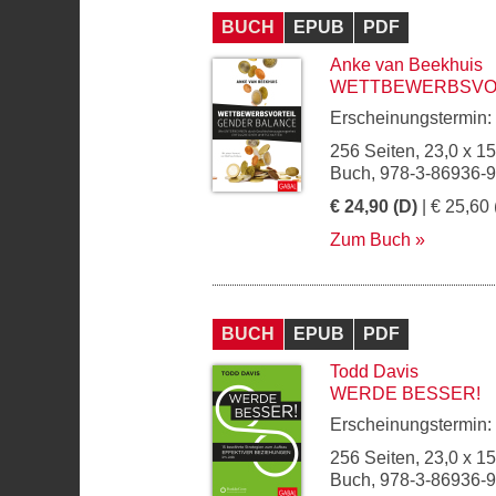
BUCH
EPUB
PDF
Anke van Beekhuis
WETTBEWERBSVOR
Erscheinungstermin:
256 Seiten, 23,0 x 1
Buch, 978-3-86936-
€ 24,90 (D)
| € 25,60 
Zum Buch
BUCH
EPUB
PDF
Todd Davis
WERDE BESSER!
Erscheinungstermin:
256 Seiten, 23,0 x 1
Buch, 978-3-86936-