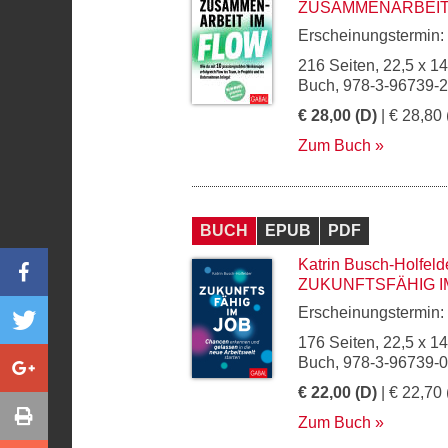
ZUSAMMENARBEIT
Erscheinungstermin:
216 Seiten, 22,5 x 1
Buch, 978-3-96739-
€ 28,00 (D)
| € 28,80 
Zum Buch
BUCH
EPUB
PDF
Katrin Busch-Holfeld
ZUKUNFTSFÄHIG I
Erscheinungstermin:
176 Seiten, 22,5 x 1
Buch, 978-3-96739-
€ 22,00 (D)
| € 22,70 
Zum Buch