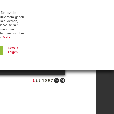
ETTER
KONTAKT
für soziale
. Außerdem geben
iale Medien,
herweise mit
hmen Ihrer
errufen und Ihre
.
Mehr
ZUM THEMA
Details
zeigen
suchen
Ablauf
Typ
>
>ǀ
1
2
3
4
5
6
7
Session
HTTP
90 Tage
HTTP