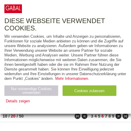
0
ARTIKEL
0.00 €
DIESE WEBSEITE VERWENDET
COOKIES.
Wir verwenden Cookies, um Inhalte und Anzeigen zu personalisieren,
FREITEXT
Funktionen für soziale Medien anbieten zu können und die Zugriffe auf
unsere Website zu analysieren. Außerdem geben wir Informationen zu
Ihrer Verwendung unserer Website an unsere Partner für soziale
AUSGABEART
Medien, Werbung und Analysen weiter. Unsere Partner führen diese
Informationen möglicherweise mit weiteren Daten zusammen, die Sie
AUS DER REIHE
ihnen bereitgestellt haben oder die sie im Rahmen Ihrer Nutzung der
Dienste gesammelt haben. Sie können Ihre Einwilligung jederzeit
widerrufen und Ihre Einstellungen in unserer Datenschutzerklärung unter
ZUM THEMA
dem Punkt „Cookies“ ändern.
Mehr Informationen.
Nur notwendige Cookies
Neuerscheinung
Bestseller
Cookies zulassen
suchen
verwenden
Details zeigen
TITEL
/
PREIS
/
DATUM
111 BIS 130 VON 288
Notwendig (2)
Statistiken (4)
Marketing (4)
ǀ<
<
>
>ǀ
10
/
20
/
50
3
4
5
6
7
8
9
Anbiet
Abl
Ty
Name
Zweck
er
auf
p
H