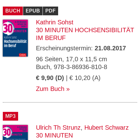
CMS_S
gabal-
Se
Wird für die Speicherung der Benutzer-
T
ESSION
verlag.
ssi
Session verwendet
T
BUCH
_ID
EPUB
de
PDF
on
P
H
Kathrin Sohst
gabal-
Speichert den Zustimmungsstatus des
90
GV_CO
T
verlag.
Benutzers für Cookies auf der aktuellen
Ta
OKIES
T
30 MINUTEN HOCHSENSIBILITÄT
de
Domäne.
ge
P
IM BERUF
Erscheinungstermin:
21.08.2017
96 Seiten, 17,0 x 11,5 cm
Buch, 978-3-86936-810-8
€ 9,90 (D)
| € 10,20 (A)
Zum Buch
MP3
Ulrich Th Strunz
,
Hubert Schwarz
30 MINUTEN