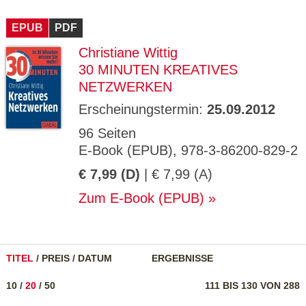
EPUB
PDF
Christiane Wittig
30 MINUTEN KREATIVES
NETZWERKEN
Erscheinungstermin:
25.09.2012
96 Seiten
E-Book (EPUB), 978-3-86200-829-2
€ 7,99 (D)
| € 7,99 (A)
Zum E-Book (EPUB)
TITEL
/
PREIS
/
DATUM
ERGEBNISSE
10
/
20
/
50
111 BIS 130 VON 288