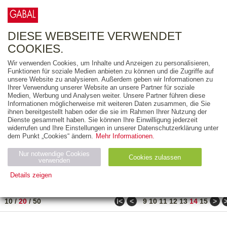
0
ARTIKEL
0.00 €
DIESE WEBSEITE VERWENDET
COOKIES.
Wir verwenden Cookies, um Inhalte und Anzeigen zu personalisieren,
FREITEXT
Funktionen für soziale Medien anbieten zu können und die Zugriffe auf
unsere Website zu analysieren. Außerdem geben wir Informationen zu
Ihrer Verwendung unserer Website an unsere Partner für soziale
AUSGABEART
Medien, Werbung und Analysen weiter. Unsere Partner führen diese
Informationen möglicherweise mit weiteren Daten zusammen, die Sie
AUS DER REIHE
ihnen bereitgestellt haben oder die sie im Rahmen Ihrer Nutzung der
Dienste gesammelt haben. Sie können Ihre Einwilligung jederzeit
widerrufen und Ihre Einstellungen in unserer Datenschutzerklärung unter
ZUM THEMA
dem Punkt „Cookies“ ändern.
Mehr Informationen.
Nur notwendige Cookies
Neuerscheinung
Bestseller
Cookies zulassen
suchen
verwenden
Details zeigen
TITEL
/
PREIS
/
DATUM
261 BIS 280 VON 288
Notwendig (2)
Statistiken (4)
Marketing (4)
ǀ<
<
>
10
/
20
/
50
9
10
11
12
13
14
15
Anbiet
Abl
Ty
Name
Zweck
er
auf
p
H