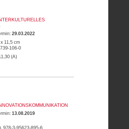
INTERKULTURELLES
G
ermin:
29.03.2022
 x 11,5 cm
6739-106-0
11,30 (A)
INNOVATIONSKOMMUNIKATION
ermin:
13.08.2019
, 978-3-95623-895-6