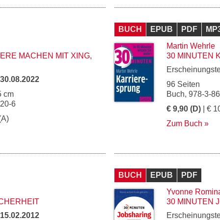
BUCH
EPUB
PDF
MP
Martin Wehrle
ERE MACHEN MIT XING,
30 MINUTEN
Erscheinungst
30.08.2022
96 Seiten
5 cm
Buch, 978-3-8
120-6
€ 9,90 (D)
| € 1
(A)
Zum Buch
BUCH
EPUB
PDF
Yvonne Romin
ICHERHEIT
30 MINUTEN 
15.02.2012
Erscheinungst