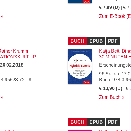
)
€ 7,99 (D)
| € 7
Zum E-Book (
BUCH
EPUB
PDF
Rainer Krumm
Katja Bett
,
Dina
VATIONSKULTUR
30 MINUTEN 
26.02.2018
Erscheinungst
96 Seiten, 17,0
-3-95623-721-8
Buch, 978-3-9
)
€ 10,90 (D)
| € 
Zum Buch
BUCH
EPUB
PDF