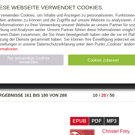
RIGHTS
PRESSE
HANDEL
FÜR UNTERNEHMEN
NEWSL
IESE WEBSEITE VERWENDET COOKIES.
 verwenden Cookies, um Inhalte und Anzeigen zu personalisieren, Funktionen 
ien anbieten zu können und die Zugriffe auf unsere Website zu analysieren
 Informationen zu Ihrer Verwendung unserer Website an unsere Partner für soz
bung und Analysen weiter. Unsere Partner führen diese Informationen möglic
THEMEN
AUTOREN
VERLAG
teren Daten zusammen, die Sie ihnen bereitgestellt haben oder die sie im Ra
zung der Dienste gesammelt haben. Sie können Ihre Einwilligung jederzeit wid
OKS
AUDIO-CDS
MP3
NON-BOOKS
stellungen in unserer Datenschutzerklärung unter dem Punkt „Cookies“ ändern
ormationen.
AUSGABEART
AUS DER REIHE
Nur notwendige Cookies
Cookies zulassen
verwenden
eller
Statistiken (4)
Marketing (4)
Anbieter
Zweck
RGEBNISSE
161 BIS 180 VON 288
10
/
20
/
50
gabal-
N_ID
Wird für die Speicherung der Benutzer-Session verwendet
verlag.de
gabal-
Speichert den Zustimmungsstatus des Benutzers für Cookies
verlag.de
auf der aktuellen Domäne.
EPUB
PDF
MP3
Christel Frey