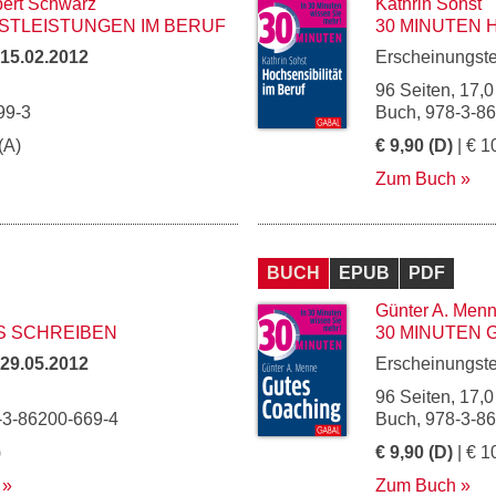
ert Schwarz
Kathrin Sohst
STLEISTUNGEN IM BERUF
30 MINUTEN 
15.02.2012
Erscheinungst
96 Seiten, 17,0
99-3
Buch, 978-3-8
(A)
€ 9,90 (D)
| € 1
Zum Buch
BUCH
EPUB
PDF
Günter A. Men
S SCHREIBEN
30 MINUTEN 
29.05.2012
Erscheinungst
96 Seiten, 17,0
-3-86200-669-4
Buch, 978-3-8
)
€ 9,90 (D)
| € 1
Zum Buch