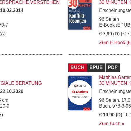
PERSPRACHE VERSTEHEN
30 MINUTEN
10.02.2014
Erscheinungst
96 Seiten
70-7
E-Book (EPUB)
(A)
€ 7,99 (D)
| € 7
Zum E-Book (
BUCH
EPUB
PDF
Matthias Garte
EGIALE BERATUNG
30 MINUTEN 
22.10.2020
Erscheinungst
5 cm
96 Seiten, 17,0
020-9
Buch, 978-3-9
A)
€ 10,90 (D)
| € 
Zum Buch