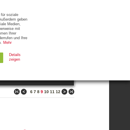
ETTER
KONTAKT
für soziale
. Außerdem geben
iale Medien,
herweise mit
hmen Ihrer
errufen und Ihre
.
Mehr
ZUM THEMA
Details
zeigen
suchen
Ablauf
Typ
ǀ<
<
>
>ǀ
6
7
8
9
10
11
12
Session
HTTP
90 Tage
HTTP