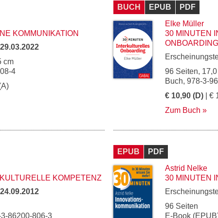
BUCH
EPUB
PDF
Elke Müller
RNE KOMMUNIKATION
30 MINUTEN 
ONBOARDIN
29.03.2022
Erscheinungst
5 cm
108-4
96 Seiten, 17,0
Buch, 978-3-9
(A)
€ 10,90 (D)
| € 
Zum Buch
EPUB
PDF
Astrid Nelke
RKULTURELLE KOMPETENZ
30 MINUTEN 
24.09.2012
Erscheinungst
96 Seiten
-3-86200-806-3
E-Book (EPUB)