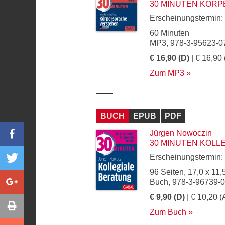
30 MINUTEN KÖR
Erscheinungstermin:
60 Minuten
MP3, 978-3-95623-0
€ 16,90 (D)
| € 16,90 
Zum MP3
BUCH
EPUB
PDF
Jürgen Nowoczin
30 MINUTEN KOLL
Erscheinungstermin:
96 Seiten, 17,0 x 11,
Buch, 978-3-96739-
€ 9,90 (D)
| € 10,20 (
Zum Buch