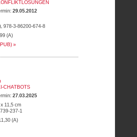
 KONFLIKTLÖSUNGEN
ermin:
29.05.2012
, 978-3-86200-674-8
,99 (A)
EPUB)
n
KI-CHATBOTS
ermin:
27.03.2025
 x 11,5 cm
6739-237-1
11,30 (A)