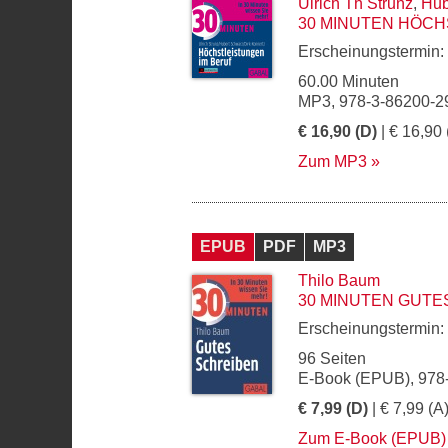
Ulrich Th Strunz
,
Hub
30 MINUTEN HÖCH
Erscheinungstermin:
60.00 Minuten
MP3, 978-3-86200-2
€ 16,90 (D)
| € 16,90 
Zum MP3
EPUB
PDF
MP3
Thilo Baum
30 MINUTEN GUTE
Erscheinungstermin:
96 Seiten
E-Book (EPUB), 978
€ 7,99 (D)
| € 7,99 (A
Zum E-Book (EPUB)