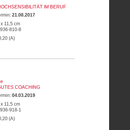
HOCHSENSIBILITÄT IM BERUF
ermin:
21.08.2017
 x 11,5 cm
6936-810-8
0,20 (A)
ne
GUTES COACHING
ermin:
04.03.2019
 x 11,5 cm
6936-918-1
0,20 (A)