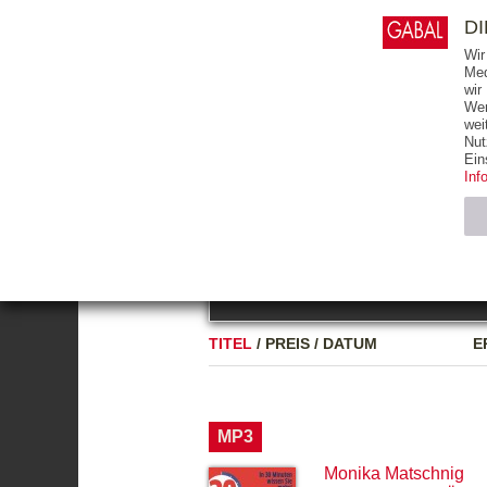
0
ARTIKEL
0.00 €
D
Wir
Med
wir
Wer
START
BÜCHER
wei
Nut
GESAMTVERZEICHNIS
BÜCHER
E-BO
Ein
Inf
FREITEXT
Neuerscheinung
Bests
Notwendig (2)
Name
TITEL
/
PREIS
/
DATUM
E
CMS_SESSIO
GV_COOKIES
MP3
Monika Matschnig