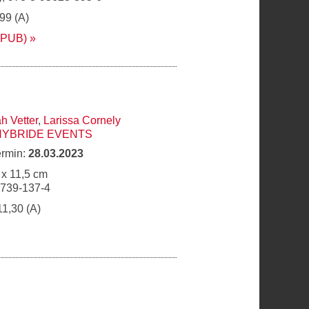
,99 (A)
EPUB)
h Vetter
,
Larissa Cornely
HYBRIDE EVENTS
ermin:
28.03.2023
 x 11,5 cm
6739-137-4
11,30 (A)