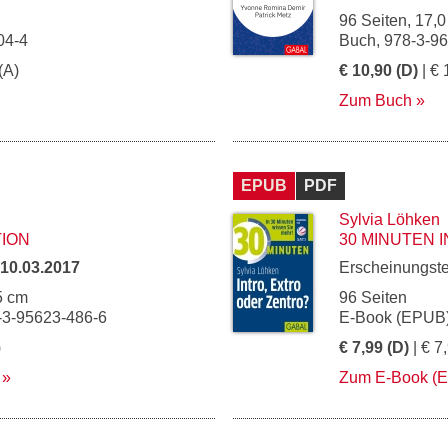
96 Seiten, 17,0
04-4
Buch, 978-3-9
(A)
€ 10,90 (D)
| € 
Zum Buch
EPUB
PDF
Sylvia Löhken
TION
30 MINUTEN 
10.03.2017
Erscheinungst
5 cm
96 Seiten
-3-95623-486-6
E-Book (EPUB)
)
€ 7,99 (D)
| € 7
Zum E-Book (