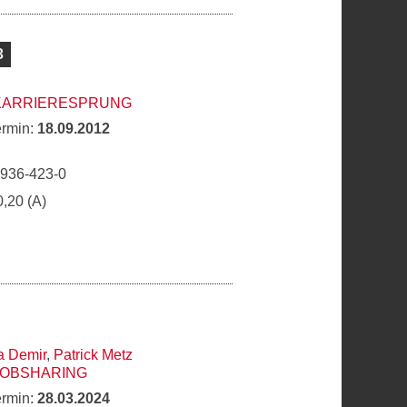
3
 KARRIERESPRUNG
ermin:
18.09.2012
6936-423-0
0,20 (A)
a Demir
,
Patrick Metz
JOBSHARING
ermin:
28.03.2024