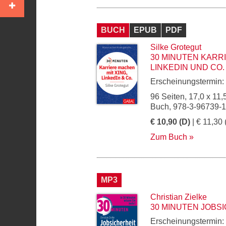
BUCH
EPUB
PDF
Silke Grotegut
30 MINUTEN KARRI
LINKEDIN UND CO.
Erscheinungstermin:
96 Seiten, 17,0 x 11,
Buch, 978-3-96739-
€ 10,90 (D)
| € 11,30 
Zum Buch
MP3
Christian Zielke
30 MINUTEN JOBS
Erscheinungstermin: