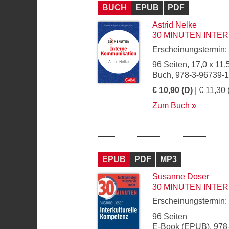
BUCH
EPUB
PDF
Astrid Nelke
30 MINUTEN INTE
Erscheinungstermin:
96 Seiten, 17,0 x 11,
Buch, 978-3-96739-
€ 10,90 (D)
| € 11,30 
Zum Buch
EPUB
PDF
MP3
Susanne Doser
30 MINUTEN INTE
Erscheinungstermin:
96 Seiten
E-Book (EPUB), 978