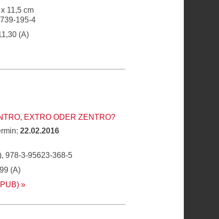
 x 11,5 cm
6739-195-4
11,30 (A)
INTRO, EXTRO ODER ZENTRO?
ermin:
22.02.2016
, 978-3-95623-368-5
,99 (A)
EPUB)