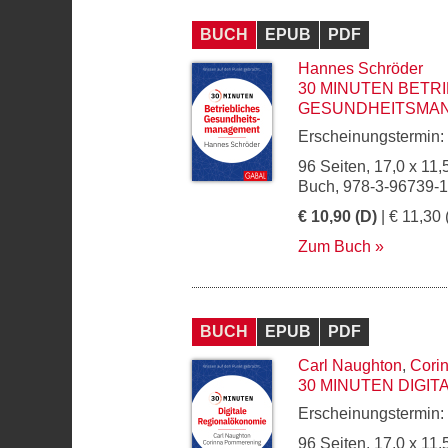
BUCH
EPUB
PDF
Hannes Schröder
30 MINUTEN BETR
GESUNDHEITSMAN
Erscheinungstermin:
96 Seiten, 17,0 x 11,
Buch, 978-3-96739-
€ 10,90 (D)
| € 11,30 
Zum Buch
BUCH
EPUB
PDF
Carl Naughton
,
Cori
30 MINUTEN DIGI
Erscheinungstermin:
96 Seiten, 17,0 x 11,