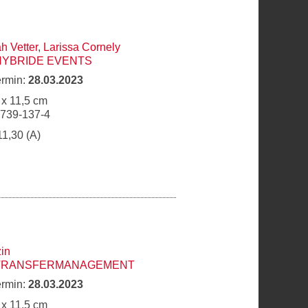
h Vetter
,
Larissa Cornely
HYBRIDE EVENTS
ermin:
28.03.2023
 x 11,5 cm
6739-137-4
11,30 (A)
in
 TRANSFERMANAGEMENT
ermin:
28.03.2023
 x 11,5 cm