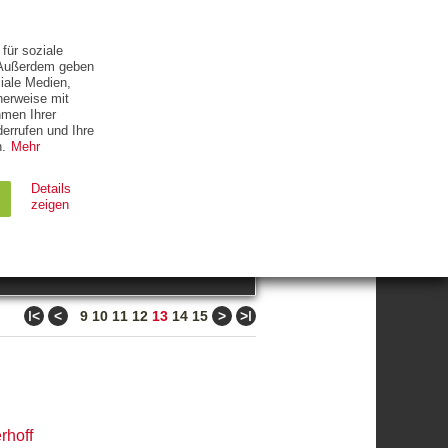
ETTER
KONTAKT
für soziale
. Außerdem geben
iale Medien,
herweise mit
hmen Ihrer
errufen und Ihre
.
Mehr
ZUM THEMA
Details
zeigen
suchen
Ablauf
Typ
ǀ<
<
>
>ǀ
9
10
11
12
13
14
15
Session
HTTP
90 Tage
HTTP
rhoff