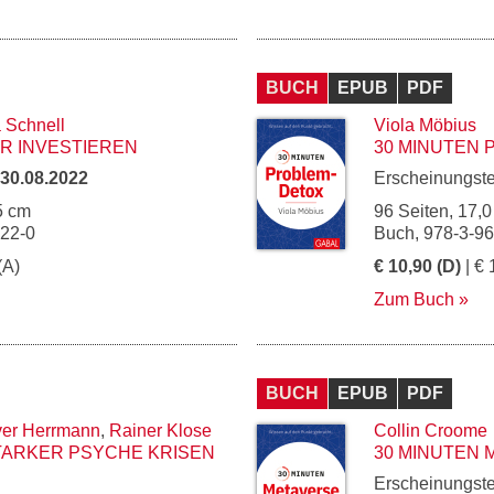
BUCH
EPUB
PDF
 Schnell
Viola Möbius
ER INVESTIEREN
30 MINUTEN
30.08.2022
Erscheinungst
5 cm
96 Seiten, 17,0
122-0
Buch, 978-3-9
(A)
€ 10,90 (D)
| € 
Zum Buch
BUCH
EPUB
PDF
ver Herrmann
,
Rainer Klose
Collin Croome
STARKER PSYCHE KRISEN
30 MINUTEN
Erscheinungst