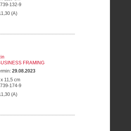
6739-132-9
11,30 (A)
in
BUSINESS FRAMING
ermin:
29.08.2023
 x 11,5 cm
6739-174-9
11,30 (A)