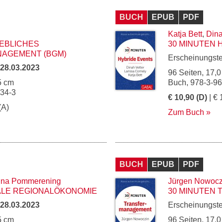
BUCH
EPUB
PDF
Katja Bett
,
Dina
IEBLICHES
30 MINUTEN 
AGEMENT (BGM)
Erscheinungst
28.03.2023
96 Seiten, 17,0
5 cm
Buch, 978-3-9
134-3
€ 10,90 (D)
| € 
(A)
Zum Buch
BUCH
EPUB
PDF
nna Pommerening
Jürgen Nowocz
TALE REGIONALÖKONOMIE
30 MINUTEN
28.03.2023
Erscheinungst
5 cm
96 Seiten, 17,0