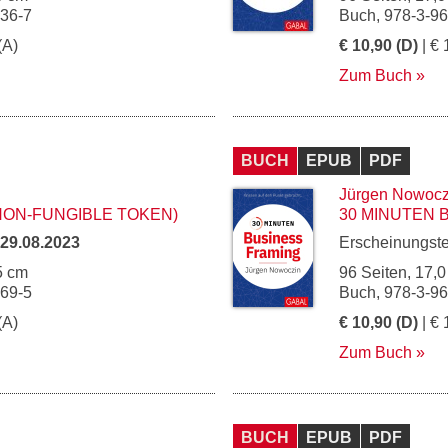
136-7
Buch, 978-3-9
(A)
€ 10,90 (D)
| € 
Zum Buch
BUCH
EPUB
PDF
Jürgen Nowocz
NON-FUNGIBLE TOKEN)
30 MINUTEN 
29.08.2023
Erscheinungst
5 cm
96 Seiten, 17,0
169-5
Buch, 978-3-9
(A)
€ 10,90 (D)
| € 
Zum Buch
BUCH
EPUB
PDF