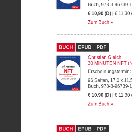
Buch, 978-3-96739-
€ 10,90 (D)
| € 11,30 
Zum Buch
BUCH
EPUB
PDF
Christian Gleich
30 MINUTEN NFT (
Erscheinungstermin:
96 Seiten, 17,0 x 11,
Buch, 978-3-96739-
€ 10,90 (D)
| € 11,30 
Zum Buch
BUCH
EPUB
PDF