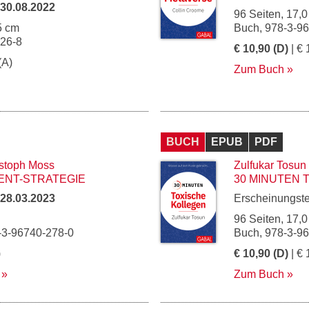
30.08.2022
96 Seiten, 17,0
5 cm
Buch, 978-3-9
126-8
€ 10,90 (D)
| € 
(A)
Zum Buch
BUCH
EPUB
PDF
stoph Moss
Zulfukar Tosun
ENT-STRATEGIE
30 MINUTEN 
28.03.2023
Erscheinungst
96 Seiten, 17,0
-3-96740-278-0
Buch, 978-3-9
)
€ 10,90 (D)
| € 
Zum Buch