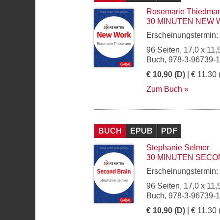
Rosemarie Thiedma
30 MINUTEN NEW
Erscheinungstermin:
96 Seiten, 17,0 x 11,
Buch, 978-3-96739-
€ 10,90 (D)
| € 11,30 
Zum Buch
BUCH
EPUB
PDF
Stephanie Selmer
30 MINUTEN SECO
Erscheinungstermin:
96 Seiten, 17,0 x 11,
Buch, 978-3-96739-
€ 10,90 (D)
| € 11,30 