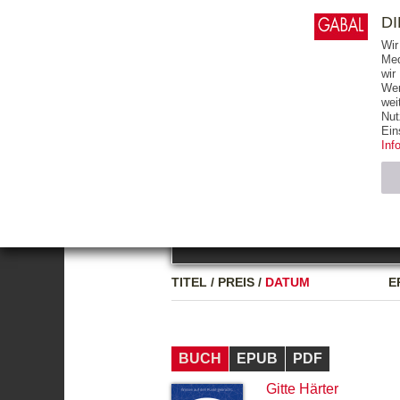
0
ARTIKEL
0.00 €
D
Wir
Med
wir
Wer
START
BÜCHER
wei
Nut
GESAMTVERZEICHNIS
BÜCHER
E-BO
Ein
Inf
FREITEXT
Neuerscheinung
Bests
Notwendig (2)
Name
TITEL
/
PREIS
/
DATUM
E
CMS_SESSIO
GV_COOKIES
BUCH
EPUB
PDF
Gitte Härter