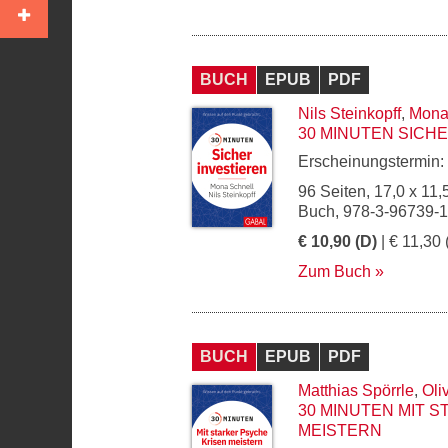
BUCH
EPUB
PDF
Nils Steinkopff
,
Mona
30 MINUTEN SICH
Erscheinungstermin:
96 Seiten, 17,0 x 11,
Buch, 978-3-96739-
€ 10,90 (D)
| € 11,30 
Zum Buch
BUCH
EPUB
PDF
Matthias Spörrle
,
Oli
30 MINUTEN MIT 
MEISTERN