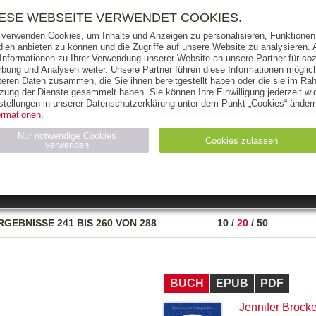
RIGHTS
PRESSE
HANDEL
FÜR UNTERNEHMEN
NEWSL
IESE WEBSEITE VERWENDET COOKIES.
 verwenden Cookies, um Inhalte und Anzeigen zu personalisieren, Funktionen 
ien anbieten zu können und die Zugriffe auf unsere Website zu analysieren
 Informationen zu Ihrer Verwendung unserer Website an unsere Partner für soz
bung und Analysen weiter. Unsere Partner führen diese Informationen möglic
THEMEN
AUTOREN
VERLAG
teren Daten zusammen, die Sie ihnen bereitgestellt haben oder die sie im Ra
zung der Dienste gesammelt haben. Sie können Ihre Einwilligung jederzeit wid
OKS
AUDIO-CDS
MP3
NON-BOOKS
stellungen in unserer Datenschutzerklärung unter dem Punkt „Cookies“ ändern
ormationen.
AUSGABEART
AUS DER REIHE
Nur notwendige Cookies
Cookies zulassen
verwenden
eller
Statistiken (4)
Marketing (4)
Anbieter
Zweck
RGEBNISSE
241 BIS 260 VON 288
10
/
20
/
50
gabal-
N_ID
Wird für die Speicherung der Benutzer-Session verwendet
verlag.de
gabal-
Speichert den Zustimmungsstatus des Benutzers für Cookies
verlag.de
auf der aktuellen Domäne.
BUCH
EPUB
PDF
Jennifer Brocke