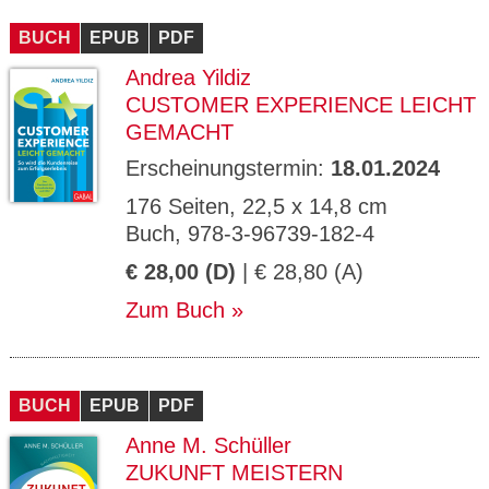
CMS_S
gabal-
Se
Wird für die Speicherung der Benutzer-
T
ESSION
verlag.
ssi
Session verwendet
T
BUCH
_ID
EPUB
de
PDF
on
P
H
Andrea Yildiz
gabal-
Speichert den Zustimmungsstatus des
90
GV_CO
T
verlag.
Benutzers für Cookies auf der aktuellen
Ta
OKIES
T
CUSTOMER EXPERIENCE LEICHT
de
Domäne.
ge
P
GEMACHT
Erscheinungstermin:
18.01.2024
176 Seiten, 22,5 x 14,8 cm
Buch, 978-3-96739-182-4
€ 28,00 (D)
| € 28,80 (A)
Zum Buch
BUCH
EPUB
PDF
Anne M. Schüller
ZUKUNFT MEISTERN