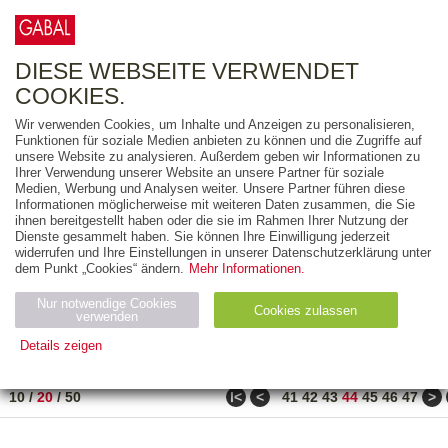
0
ARTIKEL
0.00 €
DIESE WEBSEITE VERWENDET
COOKIES.
Wir verwenden Cookies, um Inhalte und Anzeigen zu personalisieren,
FREITEXT
Funktionen für soziale Medien anbieten zu können und die Zugriffe auf
unsere Website zu analysieren. Außerdem geben wir Informationen zu
Ihrer Verwendung unserer Website an unsere Partner für soziale
AUSGABEART
Medien, Werbung und Analysen weiter. Unsere Partner führen diese
Informationen möglicherweise mit weiteren Daten zusammen, die Sie
AUS DER REIHE
ihnen bereitgestellt haben oder die sie im Rahmen Ihrer Nutzung der
Dienste gesammelt haben. Sie können Ihre Einwilligung jederzeit
widerrufen und Ihre Einstellungen in unserer Datenschutzerklärung unter
ZUM THEMA
dem Punkt „Cookies“ ändern.
Mehr Informationen.
Nur notwendige Cookies
Neuerscheinung
Bestseller
Cookies zulassen
suchen
verwenden
Details zeigen
TITEL
/
PREIS
/
DATUM
871 BIS 890 VON 990
Notwendig (2)
Statistiken (4)
Marketing (4)
ǀ<
<
>
10
/
20
/
50
41
42
43
44
45
46
47
Anbiet
Abl
Ty
Name
Zweck
er
auf
p
H