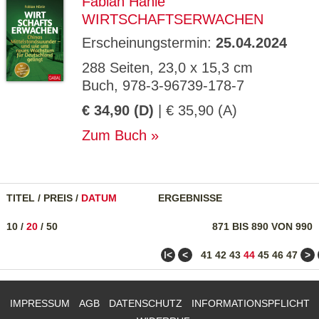
Fabian Hänle
WIRTSCHAFTSERWACHEN
Erscheinungstermin:
25.04.2024
288 Seiten, 23,0 x 15,3 cm
Buch, 978-3-96739-178-7
€ 34,90 (D)
| € 35,90 (A)
Zum Buch
TITEL
/
PREIS
/
DATUM
ERGEBNISSE
10
/
20
/
50
871 BIS 890 VON 990
ǀ<
<
>
41
42
43
44
45
46
47
IMPRESSUM
AGB
DATENSCHUTZ
INFORMATIONSPFLICHT