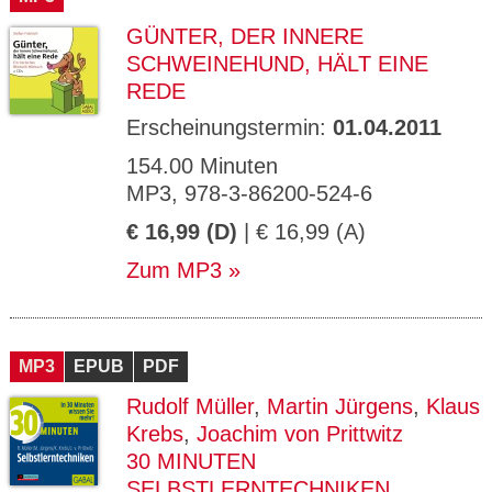
GÜNTER, DER INNERE
SCHWEINEHUND, HÄLT EINE
REDE
Erscheinungstermin:
01.04.2011
154.00 Minuten
MP3, 978-3-86200-524-6
€ 16,99 (D)
| € 16,99 (A)
Zum MP3
MP3
EPUB
PDF
Rudolf Müller
,
Martin Jürgens
,
Klaus
Krebs
,
Joachim von Prittwitz
30 MINUTEN
SELBSTLERNTECHNIKEN