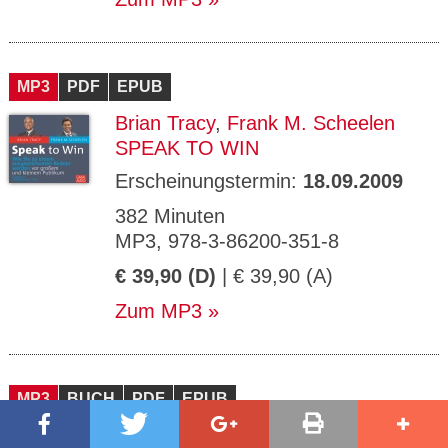
MP3
PDF
EPUB
Brian Tracy
,
Frank M. Scheelen
SPEAK TO WIN
Erscheinungstermin:
18.09.2009
382 Minuten
MP3, 978-3-86200-351-8
€ 39,90 (D)
| € 39,90 (A)
Zum MP3
MP3
BUCH
PDF
EPUB
Ingo Vogel