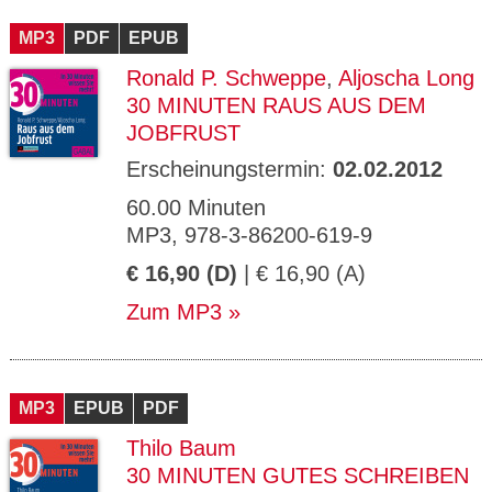
CMS_S
gabal-
Se
Wird für die Speicherung der Benutzer-
T
ESSION
verlag.
ssi
Session verwendet
T
MP3
_ID
PDF
de
EPUB
on
P
H
Ronald P. Schweppe
,
Aljoscha Long
gabal-
Speichert den Zustimmungsstatus des
90
GV_CO
T
verlag.
Benutzers für Cookies auf der aktuellen
Ta
OKIES
T
30 MINUTEN RAUS AUS DEM
de
Domäne.
ge
P
JOBFRUST
Erscheinungstermin:
02.02.2012
60.00 Minuten
MP3, 978-3-86200-619-9
€ 16,90 (D)
| € 16,90 (A)
Zum MP3
MP3
EPUB
PDF
Thilo Baum
30 MINUTEN GUTES SCHREIBEN