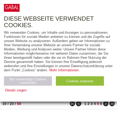
0
ARTIKEL
0.00 €
DIESE WEBSEITE VERWENDET
COOKIES.
Wir verwenden Cookies, um Inhalte und Anzeigen zu personalisieren,
FREITEXT
Funktionen für soziale Medien anbieten zu können und die Zugriffe auf
unsere Website zu analysieren. Außerdem geben wir Informationen zu
Ihrer Verwendung unserer Website an unsere Partner für soziale
AUSGABEART
Medien, Werbung und Analysen weiter. Unsere Partner führen diese
Informationen möglicherweise mit weiteren Daten zusammen, die Sie
AUS DER REIHE
ihnen bereitgestellt haben oder die sie im Rahmen Ihrer Nutzung der
Dienste gesammelt haben. Sie können Ihre Einwilligung jederzeit
widerrufen und Ihre Einstellungen in unserer Datenschutzerklärung unter
ZUM THEMA
dem Punkt „Cookies“ ändern.
Mehr Informationen.
Nur notwendige Cookies
Neuerscheinung
Bestseller
Cookies zulassen
suchen
verwenden
Details zeigen
TITEL
/
PREIS
/
DATUM
201 BIS 250 VON 271
Notwendig (2)
Statistiken (4)
Marketing (4)
ǀ<
<
>
>ǀ
10
/
20
/
50
1
2
3
4
5
6
Anbiet
Abl
Ty
Name
Zweck
er
auf
p
H