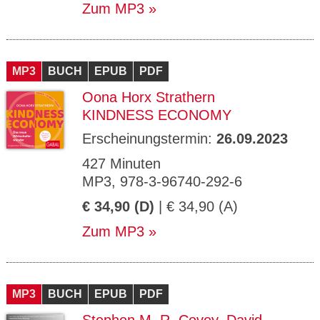
Zum MP3
MP3
BUCH
EPUB
PDF
Oona Horx Strathern
KINDNESS ECONOMY
Erscheinungstermin:
26.09.2023
427 Minuten
MP3, 978-3-96740-292-6
€ 34,90 (D)
| € 34,90 (A)
Zum MP3
MP3
BUCH
EPUB
PDF