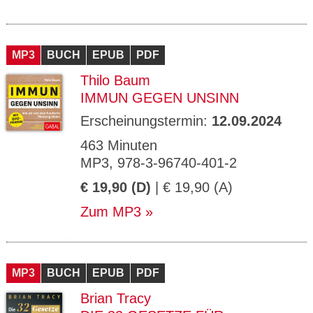
MP3
BUCH
EPUB
PDF
Thilo Baum
IMMUN GEGEN UNSINN
Erscheinungstermin:
12.09.2024
463 Minuten
MP3, 978-3-96740-401-2
€ 19,90 (D)
| € 19,90 (A)
Zum MP3
MP3
BUCH
EPUB
PDF
Brian Tracy