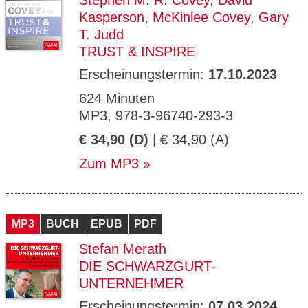
Stephen M. R. Covey
,
David
Kasperson
,
McKinlee Covey
,
Gary
T. Judd
TRUST & INSPIRE
Erscheinungstermin:
17.10.2023
624 Minuten
MP3, 978-3-96740-293-3
€ 34,90 (D)
| € 34,90 (A)
Zum MP3
MP3
BUCH
EPUB
PDF
Stefan Merath
DIE SCHWARZGURT-
UNTERNEHMER
Erscheinungstermin:
07.03.2024