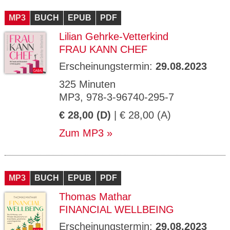
CMS_S
gabal-
Se
Wird für die Speicherung der Benutzer-
T
ESSION
verlag.
ssi
Session verwendet
T
MP3
_ID
BUCH
de
EPUB
PDF
on
P
H
Lilian Gehrke-Vetterkind
gabal-
Speichert den Zustimmungsstatus des
90
GV_CO
T
verlag.
Benutzers für Cookies auf der aktuellen
Ta
OKIES
T
FRAU KANN CHEF
de
Domäne.
ge
P
Erscheinungstermin:
29.08.2023
325 Minuten
MP3, 978-3-96740-295-7
€ 28,00 (D)
| € 28,00 (A)
Zum MP3
MP3
BUCH
EPUB
PDF
Thomas Mathar
FINANCIAL WELLBEING
Erscheinungstermin:
29.08.2023