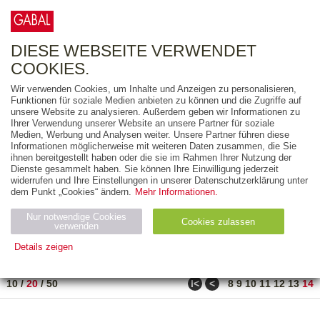
0
ARTIKEL
0.00 €
DIESE WEBSEITE VERWENDET
COOKIES.
Wir verwenden Cookies, um Inhalte und Anzeigen zu personalisieren,
FREITEXT
Funktionen für soziale Medien anbieten zu können und die Zugriffe auf
unsere Website zu analysieren. Außerdem geben wir Informationen zu
Ihrer Verwendung unserer Website an unsere Partner für soziale
AUSGABEART
Medien, Werbung und Analysen weiter. Unsere Partner führen diese
Informationen möglicherweise mit weiteren Daten zusammen, die Sie
AUS DER REIHE
ihnen bereitgestellt haben oder die sie im Rahmen Ihrer Nutzung der
Dienste gesammelt haben. Sie können Ihre Einwilligung jederzeit
widerrufen und Ihre Einstellungen in unserer Datenschutzerklärung unter
ZUM THEMA
dem Punkt „Cookies“ ändern.
Mehr Informationen.
Nur notwendige Cookies
Neuerscheinung
Bestseller
Cookies zulassen
suchen
verwenden
Details zeigen
TITEL
/
PREIS
/
DATUM
261 BIS 271 VON 271
Notwendig (2)
Statistiken (4)
Marketing (4)
ǀ<
<
10
/
20
/
50
8
9
10
11
12
13
14
Anbiet
Abl
Ty
Name
Zweck
er
auf
p
H